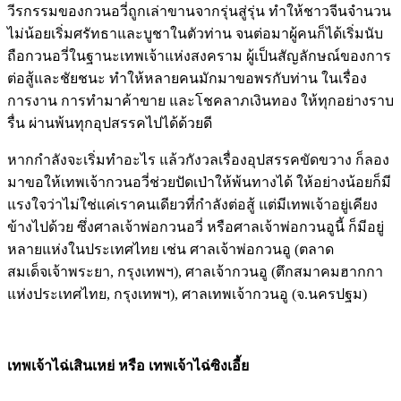
วีรกรรมของกวนอวี่ถูกเล่าขานจากรุ่นสู่รุ่น ทำให้ชาวจีนจำนวน
ไม่น้อยเริ่มศรัทธาและบูชาในตัวท่าน จนต่อมาผู้คนก็ได้เริ่มนับ
ถือกวนอวี่ในฐานะเทพเจ้าแห่งสงคราม ผู้เป็นสัญลักษณ์ของการ
ต่อสู้และชัยชนะ ทำให้หลายคนมักมาขอพรกับท่าน ในเรื่อง
การงาน การทำมาค้าขาย และโชคลาภเงินทอง ให้ทุกอย่างราบ
รื่น ผ่านพ้นทุกอุปสรรคไปได้ด้วยดี
หากกำลังจะเริ่มทำอะไร แล้วกังวลเรื่องอุปสรรคขัดขวาง ก็ลอง
มาขอให้เทพเจ้ากวนอวี่ช่วยปัดเป่าให้พ้นทางได้ ให้อย่างน้อยก็มี
แรงใจว่าไม่ใช่แค่เราคนเดียวที่กำลังต่อสู้ แต่มีเทพเจ้าอยู่เคียง
ข้างไปด้วย ซึ่งศาลเจ้าพ่อกวนอวี่ หรือศาลเจ้าพ่อกวนอูนี้ ก็มีอยู่
หลายแห่งในประเทศไทย เช่น ศาลเจ้าพ่อกวนอู​ (ตลาด
สมเด็จเจ้าพระยา, กรุงเทพฯ), ศาลเจ้ากวนอู (ตึกสมาคมฮากกา
แห่งประเทศไทย, กรุงเทพฯ), ศาลเทพเจ้ากวนอู (จ.นครปฐม)
เทพเจ้าไฉ่เสินเหย่ หรือ เทพเจ้าไฉ่ซิงเอี้ย