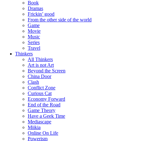
Book
Dramas
Frickin’ good
From the other side of the world
Game
Movie
Music
Series
Travel
Thinkers
All Thinkers
Art is not Art
Beyond the Screen
China Door
Clash
Conflict Zone
Curious Cat
Economy Forward
End of the Road
Game Theory
Have a Geek Time
Mediascape
Miikia
Online On Life
Powerism