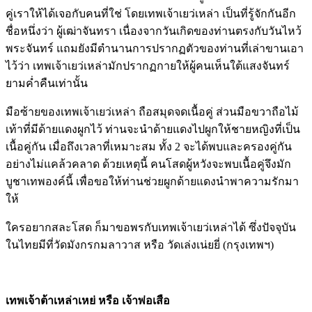
คู่เราให้ได้เจอกับคนที่ใช่ โดยเทพเจ้าเยว่เหล่า เป็นที่รู้จักกันอีก
ชื่อหนึ่งว่า ผู้เฒ่าจันทรา เนื่องจากวันเกิดของท่านตรงกับวันไหว้
พระจันทร์ แถมยังมีตำนานการปรากฏตัวของท่านที่เล่าขานเอา
ไว้ว่า เทพเจ้าเยว่เหล่ามักปรากฏกายให้ผู้คนเห็นใต้แสงจันทร์
ยามค่ำคืนเท่านั้น
มือซ้ายของเทพเจ้าเยว่เหล่า ถือสมุดจดเนื้อคู่ ส่วนมือขวาถือไม้
เท้าที่มีด้ายแดงผูกไว้ ท่านจะนำด้ายแดงไปผูกให้ชายหญิงที่เป็น
เนื้อคู่กัน เมื่อถึงเวลาที่เหมาะสม ทั้ง 2 จะได้พบและครองคู่กัน
อย่างไม่แคล้วคลาด ด้วยเหตุนี้ คนโสดผู้หวังจะพบเนื้อคู่จึงมัก
บูชาเทพองค์นี้ เพื่อขอให้ท่านช่วยผูกด้ายแดงนำพาความรักมา
ให้
ใครอยากสละโสด ก็มาขอพรกับเทพเจ้าเยว่เหล่าได้ ซึ่งปัจจุบัน
ในไทยมีที่วัดมังกรกมลาวาส หรือ วัดเล่งเน่ยยี่ (กรุงเทพฯ)
เทพเจ้าต้าเหล่าเหย่ หรือ เจ้าพ่อเสือ