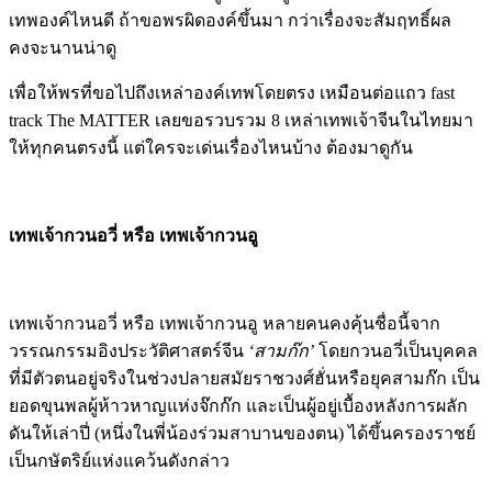
เทพองค์ไหนดี ถ้าขอพรผิดองค์ขึ้นมา กว่าเรื่องจะสัมฤทธิ์ผล
คงจะนานน่าดู
เพื่อให้พรที่ขอไปถึงเหล่าองค์เทพโดยตรง เหมือนต่อแถว fast
track The MATTER เลยขอรวบรวม 8 เหล่าเทพเจ้าจีนในไทยมา
ให้ทุกคนตรงนี้ แต่ใครจะเด่นเรื่องไหนบ้าง ต้องมาดูกัน
เทพเจ้ากวนอวี่ หรือ เทพเจ้ากวนอู
เทพเจ้ากวนอวี่ หรือ เทพเจ้ากวนอู หลายคนคงคุ้นชื่อนี้จาก
วรรณกรรมอิงประวัติศาสตร์จีน
‘สามก๊ก’
โดยกวนอวี่เป็นบุคคล
ที่มีตัวตนอยู่จริงในช่วงปลายสมัยราชวงศ์ฮั่นหรือยุคสามก๊ก เป็น
ยอดขุนพลผู้ห้าวหาญแห่งจ๊กก๊ก และเป็นผู้อยู่เบื้องหลังการผลัก
ดันให้เล่าปี่ (หนึ่งในพี่น้องร่วมสาบานของตน) ได้ขึ้นครองราชย์
เป็นกษัตริย์แห่งแคว้นดังกล่าว