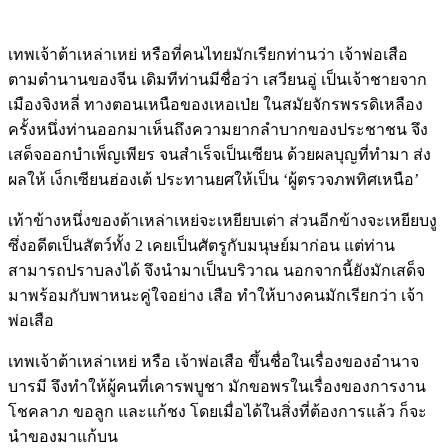
เทพเจ้าต้าเหล่าเหย่ หรือที่คนไทยมักเรียกท่านว่า เจ้าพ่อเสือ
ตามตำนานของจีน เดิมทีท่านมีชื่อว่า เสวียนอู่ เป็นเจ้าชายจาก
เมืองจิงหลี่ ทางตอนเหนือของเหอเป่ย ในสมัยจักรพรรดิเหลือง
ครั้งหนึ่งท่านออกมาเห็นถึงความยากลำบากของประชาชน จึง
เสด็จออกบำเพ็ญเพียร จนสำเร็จเป็นเซียน ด้วยผลบุญที่ทำมา ส่ง
ผลให้ เง็กเซียนฮ่องเต้ ประทานยศให้เป็น ‘ผู้ตรวจภพทิศเหนือ’
เท้าข้างหนึ่งของต้าเหล่าเหย่จะเหยียบเต่า ส่วนอีกข้างจะเหยียบงู
ซึ่งอดีตเป็นสัตว์ทั้ง 2 เคยเป็นศัตรูกับมนุษย์มาก่อน แต่ท่าน
สามารถปราบลงได้ จึงนำมาเป็นบริวาณ นอกจากนี้ยังมักเสด็จ
มาพร้อมกับพาหนะคู่ใจอย่าง เสือ ทำให้บางคนมักเรียกว่า เจ้า
พ่อเสือ
เทพเจ้าต้าเหล่าเหย่ หรือ เจ้าพ่อเสือ ขึ้นชื่อในเรื่องของอำนาจ
บารมี จึงทำให้ผู้คนที่เคารพบูชา มักขอพรในเรื่องของการงาน
โชคลาภ ขอลูก และแก้ชง โดยเมื่อได้ในสิ่งที่ต้องการแล้ว ก็จะ
นำของมาแก้บน