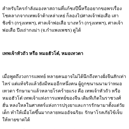
สำหรับใครกำลังมองหาสถานที่แก้ชงปีนี้หรืออยากขอพรเรื่อง
โชคลาภจากเทพเจ้าต้าเหล่าเหย่ ก็ลองไปศาลเจ้าพ่อเสือ เสา
ชิงช้า (กรุงเทพฯ), ศาลเจ้าพ่อเสือ บางหว้า (กรุงเทพฯ), ศาลเจ้า
พ่อเสือ ปึงเถ่ากงม่า (จ.กำแพงเพชร) ดูได้
เทพเจ้าหัวถัว หรือ หมอฮัวโต๋, หมอเทวดา
เมื่อพูดถึงวงการแพทย์ หลายคนอาจไม่ได้นึกถึงทางฝั่งจีนสักเท่า
ไหร่ แต่แท้จริงแล้วยังมีหมออีกหนึ่งคน ผู้ถูกขนานนามว่าหมอ
เทวดา รักษามาแล้วหลายโรคร้ายแรง คือ เทพเจ้าหัวถัว หรือ
หมอฮัวโต๋ เทพเจ้าแห่งการแพทย์ของจีน เดิมทีเกิดในราชวงศ์
ฮั่น หลงใหลในศาสตร์แห่งการปรุงยาและการรักษามาตั้งแต่วัย
เด็ก ทำให้เมื่อโตขึ้นมากลายหมออัจฉริยะ รักษาโรคภัยไข้เจ็บ
ให้หายขาดได้