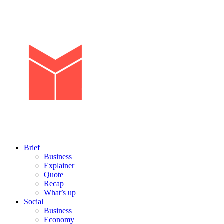
Brief
Business
Explainer
Quote
Recap
What’s up
Social
Business
Economy