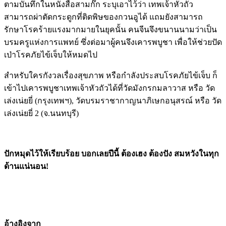
ตามบันทึกในหนังสือสามก๊ก ระบุเอาไว้ว่า เทพเจ้าหัวถัว
สามารถผ่าตัดกระดูกที่ติดพิษของกวนอูได้ แถมยังสามารถ
รักษาโรคร้ายแรงมากมายในยุคนั้น คนจีนจึงขนานนามว่าเป็น
บรมครูแห่งการแพทย์ ซึ่งต่อมาผู้คนจึงเคารพบูชา เพื่อให้ช่วยปัด
เป่าโรคภัยไข้เจ็บให้หมดไป
สำหรับใครกังวลเรื่องสุขภาพ หรือกำลังประสบโรคภัยไข้เจ็บ ก็
เข้าไปเคารพบูชาเทพเจ้าหัวถัวได้ที่วัดมังกรกมลาวาส หรือ วัด
เล่งเน่ยยี่ (กรุงเทพฯ), วัดบรมราชากาญนาภิเษกอนุสรณ์ หรือ วัด
เล่งเน่ยยี่ 2 (จ.นนทบุรี)
ปักหมุดไว้ให้เรียบร้อย บอกเลยปีนี้ ต้องเฮง ต้องปัง สมหวังในทุก
ด้านแน่นอน!
อ้างอิงจาก