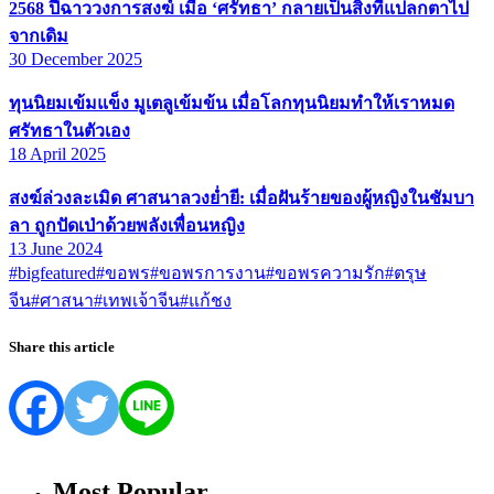
2568 ปีฉาววงการสงฆ์ เมื่อ ‘ศรัทธา’ กลายเป็นสิ่งที่แปลกตาไป
จากเดิม
30 December 2025
ทุนนิยมเข้มแข็ง มูเตลูเข้มข้น เมื่อโลกทุนนิยมทำให้เราหมด
ศรัทธาในตัวเอง
18 April 2025
สงฆ์ล่วงละเมิด ศาสนาลวงย่ำยี: เมื่อฝันร้ายของผู้หญิงในชัมบา
ลา ถูกปัดเป่าด้วยพลังเพื่อนหญิง
13 June 2024
#bigfeatured
#ขอพร
#ขอพรการงาน
#ขอพรความรัก
#ตรุษ
จีน
#ศาสนา
#เทพเจ้าจีน
#แก้ชง
Share this article
Most Popular