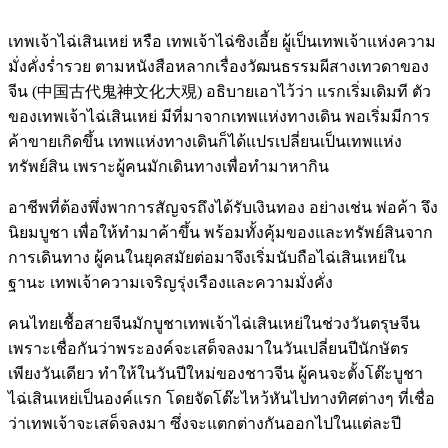
เทพเจ้าไฉ่เสินเหย่ หรือ เทพเจ้าไฉ่ซิงเอี้ย ผู้เป็นเทพเจ้าแห่งความ
มั่งคั่งร่ำรวย ตามหนังสือหลากเรื่องวัฒนธรรมผีสางเทวดาของ
จีน (中国古代鬼神文化大覌) อธิบายเอาไว้ว่า แรกเริ่มเดิมที ตัว
ของเทพเจ้าไฉ่เสินเหย่ มีที่มาจากเทพแห่งทางเดิน พอเริ่มมีการ
ค้าขายเกิดขึ้น เทพแห่งทางเดินก็ได้แปรเปลี่ยนเป็นเทพแห่ง
ทรัพย์สิน เพราะผู้คนมักเดินทางเพื่อทำมาหากิน
อาชีพที่ต้องพึ่งพาการสัญจรถึงได้รับเงินทอง อย่างเช่น พ่อค้า จึง
นิยมบูชา เพื่อให้ทำมาค้าขึ้น พร้อมทั้งคุ้มของและทรัพย์สินจาก
การเดินทาง ผู้คนในยุคสมัยต่อมาจึงเริ่มนับถือไฉ่เสินเหย่ใน
ฐานะ เทพเจ้าความเจริญรุ่งเรืองและความมั่งคั่ง
คนไทยเชื้อสายจีนมักบูชาเทพเจ้าไฉ่เสินเหย่ในช่วงวันตรุษจีน
เพราะเชื่อกันว่าพระองค์จะเสด็จลงมาในวันเปลี่ยนปีนักษัตร
เพียงวันเดียว ทำให้ในวันปีใหม่ของชาวจีน ผู้คนจะตั้งโต๊ะบูชา
ไฉ่เสินเหย่เป็นองค์แรก โดยจัดโต๊ะไหว้หันไปทางทิศต่างๆ ที่เชื่อ
ว่าเทพเจ้าจะเสด็จลงมา ซึ่งจะแตกต่างกันออกไปในแต่ละปี