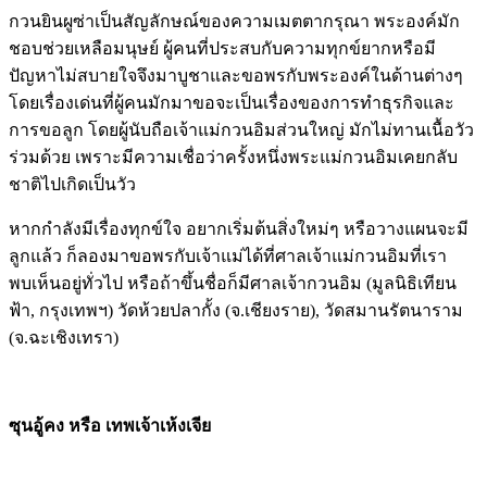
กวนยินผูซ่าเป็นสัญลักษณ์ของความเมตตากรุณา พระองค์มัก
ชอบช่วยเหลือมนุษย์ ผู้คนที่ประสบกับความทุกข์ยากหรือมี
ปัญหาไม่สบายใจจึงมาบูชาและขอพรกับพระองค์ในด้านต่างๆ
โดยเรื่องเด่นที่ผู้คนมักมาขอจะเป็นเรื่องของการทำธุรกิจและ
การขอลูก โดยผู้นับถือเจ้าแม่กวนอิมส่วนใหญ่ มักไม่ทานเนื้อวัว
ร่วมด้วย เพราะมีความเชื่อว่าครั้งหนึ่งพระแม่กวนอิมเคยกลับ
ชาติไปเกิดเป็นวัว
หากกำลังมีเรื่องทุกข์ใจ อยากเริ่มต้นสิ่งใหม่ๆ หรือวางแผนจะมี
ลูกแล้ว ก็ลองมาขอพรกับเจ้าแม่ได้ที่ศาลเจ้าแม่กวนอิมที่เรา
พบเห็นอยู่ทั่วไป หรือถ้าขึ้นชื่อก็มีศาลเจ้ากวนอิม (มูลนิธิเทียน
ฟ้า, กรุงเทพฯ) วัดห้วยปลากั้ง (จ.เชียงราย), วัดสมานรัตนาราม
(จ.ฉะเชิงเทรา)
ซุนอู้คง หรือ เทพเจ้าเห้งเจีย