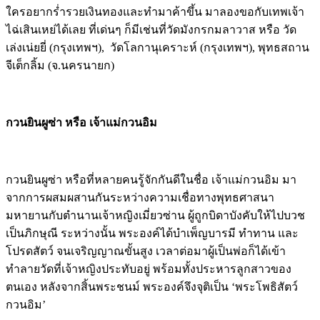
ใครอยากร่ำรวยเงินทองและทำมาค้าขึ้น มาลองขอกับเทพเจ้า
ไฉ่เสินเหย่ได้เลย ที่เด่นๆ ก็มีเช่นที่วัดมังกรกมลาวาส หรือ วัด
เล่งเน่ยยี่ (กรุงเทพฯ), วัดโลกานุเคราะห์ (กรุงเทพฯ), พุทธสถาน
จีเต็กลิ้ม (จ.นครนายก)
กวนยินผูซ่า หรือ เจ้าแม่กวนอิม
กวนยินผูซ่า หรือที่หลายคนรู้จักกันดีในชื่อ เจ้าแม่กวนอิม มา
จากการผสมผสานกันระหว่างความเชื่อทางพุทธศาสนา
มหายานกับตำนานเจ้าหญิงเมี่ยวซ่าน ผู้ถูกบิดาบังคับให้ไปบวช
เป็นภิกษุณี ระหว่างนั้น พระองค์ได้บำเพ็ญบารมี ทำทาน และ
โปรดสัตว์ จนเจริญญาณขั้นสูง เวลาต่อมาผู้เป็นพ่อก็ได้เข้า
ทำลายวัดที่เจ้าหญิงประทับอยู่ พร้อมทั้งประหารลูกสาวของ
ตนเอง หลังจากสิ้นพระชนม์ พระองค์จึงจุติเป็น ‘พระโพธิสัตว์
กวนอิม’