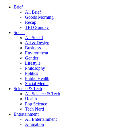
Brief
All Brief
Goods Morning
Recap
TED Sunday
Social
All Social
Art & Design
Business
Environment
Gender
Lifestyle
Philosophy
Politics
Public Health
Social Media
Science & Tech
All Science & Tech
Health
Pop Science
Tech Nerd
Entertainment
All Entertainment
Animation