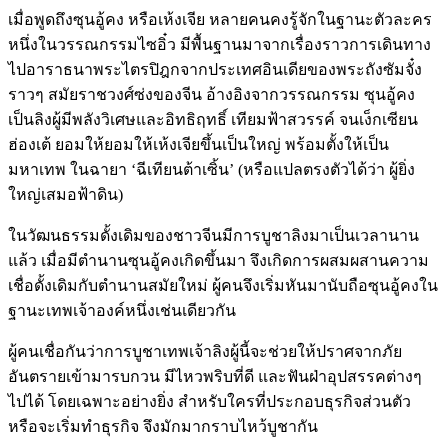
เมื่อพูดถึงซุนอู้คง หรือเห้งเจีย หลายคนคงรู้จักในฐานะตัวละคร
หนึ่งในวรรณกรรมไซอิ๋ว มีพื้นฐานมาจากเรื่องราวการเดินทาง
ไปอาราธนาพระไตรปิฎกจากประเทศอินเดียของพระถังซัมจั๋ง
ราวๆ สมัยราชวงศ์ซ่งของจีน อ้างอิงจากวรรณกรรม ซุนอู้คง
เป็นลิงผู้มีพลังวิเศษและอิทธิฤทธิ์ เทียมฟ้าสวรรค์ จนเง็กเซียน
ฮ่องเต้ ยอมให้ยอมให้เห้งเจียขึ้นเป็นใหญ่ พร้อมตั้งให้เป็น
มหาเทพ ในฉายา ‘ฉีเทียนต้าเซิ้น’ (หรือแปลตรงตัวได้ว่า ผู้ยิ่ง
ใหญ่เสมอฟ้าดิน)
ในวัฒนธรรมดั้งเดิมของชาวจีนมีการบูชาลิงมาเป็นเวลานาน
แล้ว เมื่อมีตำนานซุนอู้คงเกิดขึ้นมา จึงเกิดการผสมผสานความ
เชื่อดั้งเดิมกับตำนานสมัยใหม่ ผู้คนจึงเริ่มหันมานับถือซุนอู้คงใน
ฐานะเทพเจ้าองค์หนึ่งเช่นเดียวกัน
ผู้คนเชื่อกันว่าการบูชาเทพเจ้าลิงผู้นี้จะช่วยให้ปราศจากภัย
อันตรายเข้ามารบกวน มีไหวพริบที่ดี และฟันฝ่าอุปสรรคต่างๆ
ไปได้ โดยเฉพาะอย่างยิ่ง สำหรับใครที่ประกอบธุรกิจส่วนตัว
หรือจะเริ่มทำธุรกิจ จึงมักมากราบไหว้บูชากัน