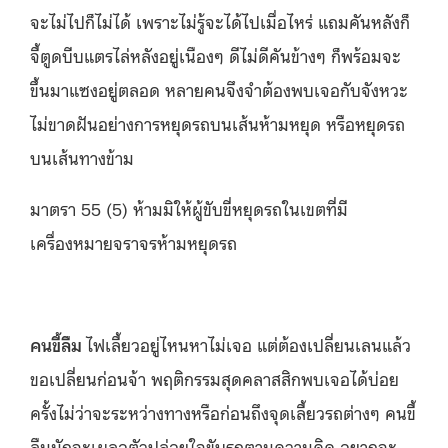
จะไม่ไปก็ไม่ได้ เพราะไม่รู้จะได้ไปเมื่อไหร่ แถมคันหลังก็
จี้ตูดบีบแตรไล่หลังอยู่เนืองๆ ดีไม่ดีคันข้างๆ ก็พร้อมจะ
ขึ้นมาแซงอยู่ตลอด หลายคนจึงจำต้องพบเจอกับจังหวะ
ไม่ขาดฝันอย่างการหยุดรถบนเส้นห้ามหยุด หรือหยุดรถ
บนเส้นทางข้าม
มาตรา 55 (5) ห้ามมิให้ผู้ขับขี่หยุดรถในเขตที่มี
เครื่องหมายจราจรห้ามหยุดรถ
คนขี้ลืม
ไฟเลี้ยวอยู่ไหนหาไม่เจอ แต่ต้องเปลี่ยนเลนแล้ว
ขอเปลี่ยนก่อนจ้า พฤติกรรมสุดคลาสสิกพบเจอได้บ่อย
ครั้งไม่ว่าจะระหว่างทางหรือก่อนถึงจุดเลี้ยวรถต่างๆ คนขี้
ลืมมักจะเผลอตัวปล่อยใจขับรถตามความคิด อยากจะ