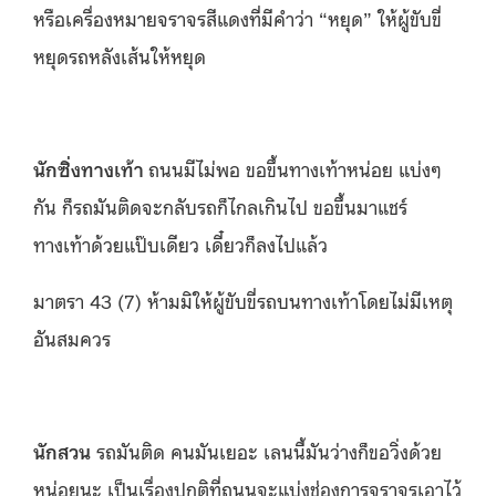
หรือเครื่องหมายจราจรสีแดงที่มีคำว่า “หยุด” ให้ผู้ขับขี่
หยุดรถหลังเส้นให้หยุด
นักซิ่งทางเท้า
ถนนมีไม่พอ ขอขึ้นทางเท้าหน่อย แบ่งๆ
กัน ก็รถมันติดจะกลับรถก็ไกลเกินไป ขอขึ้นมาแชร์
ทางเท้าด้วยแป๊บเดียว เดี๋ยวก็ลงไปแล้ว
มาตรา 43 (7) ห้ามมิให้ผู้ขับขี่รถบนทางเท้าโดยไม่มีเหตุ
อันสมควร
นักสวน
รถมันติด คนมันเยอะ เลนนี้มันว่างก็ขอวิ่งด้วย
หน่อยนะ เป็นเรื่องปกติที่ถนนจะแบ่งช่องการจราจรเอาไว้