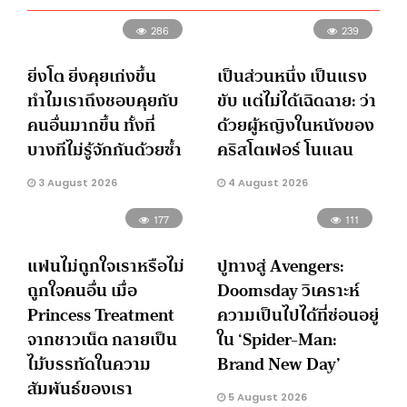
286
239
ยิ่งโต ยิ่งคุยเก่งขึ้น
เป็นส่วนหนึ่ง เป็นแรง
ทำไมเราถึงชอบคุยกับ
ขับ แต่ไม่ได้เฉิดฉาย: ว่า
คนอื่นมากขึ้น ทั้งที่
ด้วยผู้หญิงในหนังของ
บางทีไม่รู้จักกันด้วยซ้ำ
คริสโตเฟอร์ โนแลน
3 August 2026
4 August 2026
177
111
แฟนไม่ถูกใจเราหรือไม่
ปูทางสู่ Avengers:
ถูกใจคนอื่น เมื่อ
Doomsday วิเคราะห์
Princess Treatment
ความเป็นไปได้ที่ซ่อนอยู่
จากชาวเน็ต กลายเป็น
ใน ‘Spider-Man:
ไม้บรรทัดในความ
Brand New Day’
สัมพันธ์ของเรา
5 August 2026