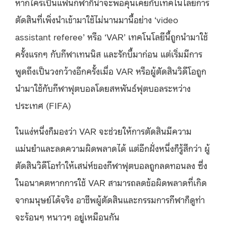
หากใครเป็นแฟนกีฬาก็น่าจะพอคุ้นเคยกับเทคโนโลยีการ
ตัดสินที่เพิ่งนำเข้ามาใช้ไม่นานมานี้อย่าง ‘video
assistant referee’ หรือ ‘VAR’ เทคโนโลยีนี้ถูกนำมาใช้
ครั้งแรกๆ กับกีฬาเทนนิส และรักบี้มาก่อน แต่เริ่มมีการ
พูดถึงเป็นวงกว้างอีกครั้งเมื่อ VAR หรือผู้ตัดสินวิดีโอถูก
นำมาใช้กับกีฬาฟุตบอลโดยสหพันธ์ฟุตบอลระหว่าง
ประเทศ (FIFA)
ในแง่หนึ่งก็มองว่า VAR จะช่วยให้การตัดสินมีความ
แม่นยำและลดความผิดพลาดได้ แต่อีกฝั่งหนึ่งก็รู้สึกว่า ผู้
ตัดสินวิดีโอทำให้เสน่ห์ของกีฬาฟุตบอลถูกลดทอนลง ซึ่ง
ในอนาคตหากการใช้ VAR สามารถลดข้อผิดพลาดที่เกิด
จากมนุษย์ได้จริง อาชีพผู้ตัดสินและกรรมการกีฬาก็ดูท่า
จะร้อนๆ หนาวๆ อยู่เหมือนกัน