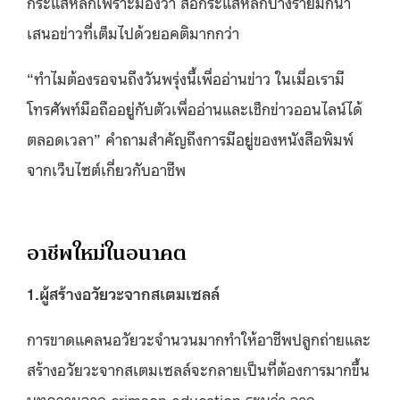
กระแสหลักเพราะมองว่า สื่อกระแสหลักบางรายมักนำ
เสนอข่าวที่เต็มไปด้วยอคติมากกว่า
“ทำไมต้องรอจนถึงวันพรุ่งนี้เพื่ออ่านข่าว ในเมื่อเรามี
โทรศัพท์มือถืออยู่กับตัวเพื่ออ่านและเช็กข่าวออนไลน์ได้
ตลอดเวลา” คำถามสำคัญถึงการมีอยู่ของหนังสือพิมพ์
จากเว็บไซต์เกี่ยวกับอาชีพ
อาชีพใหม่ในอนาคต
1.ผู้สร้างอวัยวะจากสเตมเซลล์
การขาดแคลนอวัยวะจำนวนมากทำให้อาชีพปลูกถ่ายและ
สร้างอวัยวะจากสเตมเซลล์จะกลายเป็นที่ต้องการมากขึ้น
บทความจาก crimson education ระบุว่า จาก