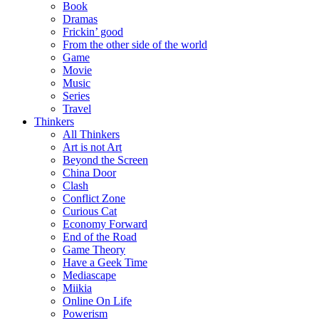
Book
Dramas
Frickin’ good
From the other side of the world
Game
Movie
Music
Series
Travel
Thinkers
All Thinkers
Art is not Art
Beyond the Screen
China Door
Clash
Conflict Zone
Curious Cat
Economy Forward
End of the Road
Game Theory
Have a Geek Time
Mediascape
Miikia
Online On Life
Powerism