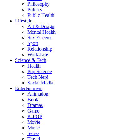
Philosophy
Politics
Public Health
Lifestyle
Art & Design
Mental Health
Sex Esteem
Sport
Relationship
Work-Life
Science & Tech
Health
Pop Science
Tech Nerd
Social Media
Entertainment
Animation
Book
Dramas
Game
K-POP
Movie
Music
Series
Travel