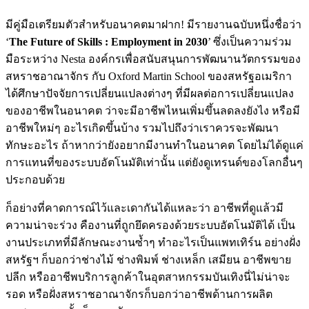
มีคู่มือเตรียมตัวสำหรับอนาคตมาฝาก! มีรายงานฉบับหนึ่งชื่อว่า
‘
The Future of Skills : Employment in 2030
’ ซึ่งเป็นความร่วม
มือระหว่าง Nesta องค์กรเพื่อสนับสนุนการพัฒนานวัตกรรมของ
สหราชอาณาจักร กับ Oxford Martin School ของสหรัฐอเมริกา
ได้ศึกษาปัจจัยการเปลี่ยนแปลงต่างๆ ที่มีผลต่อการเปลี่ยนแปลง
ของอาชีพในอนาคต ว่าจะมีอาชีพไหนเพิ่มขึ้นลดลงยังไง หรือมี
อาชีพใหม่ๆ อะไรเกิดขึ้นบ้าง รวมไปถึงว่าเราควรจะพัฒนา
ทักษะอะไร ถ้าหากว่ายังอยากมีงานทำในอนาคต โดยไม่ได้ดูแค่
การแทนที่ของระบบอัตโนมัติเท่านั้น แต่ยังดูเทรนด์ของโลกอื่นๆ
ประกอบด้วย
ก็อย่างที่คาดการณ์ไว้และเดากันได้แหละว่า อาชีพที่ดูแล้วมี
ความน่าจะร่วง คืองานที่ถูกยึดครองด้วยระบบอัตโนมัติได้ เป็น
งานประเภทที่มีลักษณะงานซ้ำๆ ทำอะไรเป็นแพทเทิร์น อย่างฝั่ง
สหรัฐฯ ก็บอกว่าช่างไม้ ช่างพิมพ์ ช่างเหล็ก เสมียน อาชีพขาย
ปลีก หรืออาชีพบริการลูกค้าในอุตสาหกรรมบันเทิงนี่ไม่น่าจะ
รอด หรือฝั่งสหราชอาณาจักรก็บอกว่าอาชีพด้านการผลิต