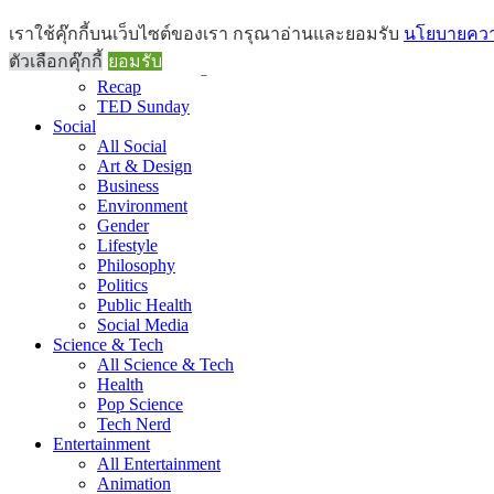
Brief
เราใช้คุ๊กกี้บนเว็บไซต์ของเรา กรุณาอ่านและยอมรับ
นโยบายความ
All Brief
ตัวเลือกคุ๊กกี้
ยอมรับ
Goods Morning
Recap
TED Sunday
Social
All Social
Art & Design
Business
Environment
Gender
Lifestyle
Philosophy
Politics
Public Health
Social Media
Science & Tech
All Science & Tech
Health
Pop Science
Tech Nerd
Entertainment
All Entertainment
Animation