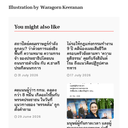
Illustration by Waragorn Keeranan
You might also like
สถาปัตย์คณะราษฎร์กำลัง
ไม่รอให้กฎแห่งกรรมทำงาน
ถูกลบ? ว่าด้วยการแย่งชิง
9 ปี คดีน้องเมยเสียชีวิต
พื้นที่ ความหมาย ความทรง
ครอบครัวยังตามหา ‘ความ
จำ ของประชาธิปไตยบน
ยุติธรรม’ คุยกับรังสิมันต์
ถนนราชดำเนิน กับ ศ.ชาตรี
โรม ถึงแนวคิดปฏิรูปศาล
ประกิตนนทการ
ทหาร
31 July 2026
17 July 2026
คะแนนผู้ว่าฯ กทม. ลดลง
กว่า 8 หมื่น เกิดอะไรขึ้นกับ
พรรคประชาชน ในวันที่
แนวทางของ ‘พรรคส้ม’ ถูก
ตั้งคำถาม
29 June 2026
มนุษย์ผู้ทันกาลเวลา และผู้
ชนะความคาดหมาย ว่าที่