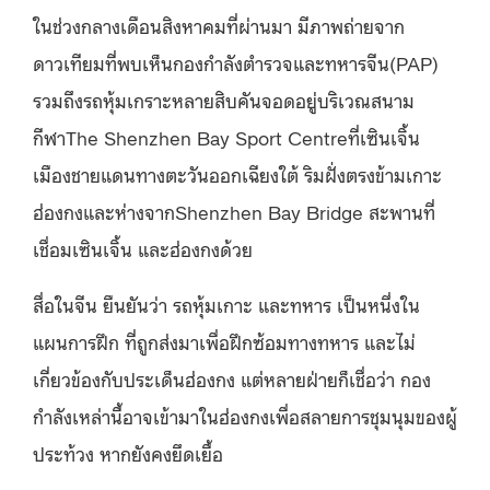
ในช่วงกลางเดือนสิงหาคมที่ผ่านมา มีภาพถ่ายจาก
ดาวเทียมที่พบเห็นกองกำลังตำรวจและทหารจีน(PAP)
รวมถึงรถหุ้มเกราะหลายสิบคันจอดอยู่บริเวณสนาม
กีฬาThe Shenzhen Bay Sport Centreที่เซินเจิ้น
เมืองชายแดนทางตะวันออกเฉียงใต้ ริมฝั่งตรงข้ามเกาะ
ฮ่องกงและห่างจากShenzhen Bay Bridge สะพานที่
เชื่อมเซินเจิ้น และฮ่องกงด้วย
สื่อในจีน ยืนยันว่า รถหุ้มเกาะ และทหาร เป็นหนึ่งใน
แผนการฝึก ที่ถูกส่งมาเพื่อฝึกซ้อมทางทหาร และไม่
เกี่ยวข้องกับประเด็นฮ่องกง แต่หลายฝ่ายก็เชื่อว่า กอง
กำลังเหล่านี้อาจเข้ามาในฮ่องกงเพื่อสลายการชุมนุมของผู้
ประท้วง หากยังคงยึดเยื้อ