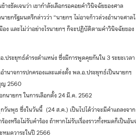
อนข้างชัดเจนว่า เขากำลังเลือกรอคอยคำวินิจฉัยของศาล
นายกรัฐมนตรีกล่าวว่า “นายกฯ ไม่อาจก้าวล่วงอำนาจศาลไ
มือง และไม่ว่าอย่างไรนายกฯ ก็จะปฏิบัติตามคำวินิจฉัยของ
ล.อ.ประยุทธ์ดำรงตำแหน่ง ซึ่งมีการพูดคุยกันใน 3 ระยะเวลา
ยึดอำนาจการปกครองและแต่งตั้ง พล.อ.ประยุทธ์เป็นนายกฯ
มนูญ 2560
ลือกนายกฯ ในการเลือกตั้ง 24 มี.ค. 2562
วันพุธ ซึ่งในวันนี้ (24 ส.ค.) เป็นไปได้ว่าจะมีคำแถลงจาก
้องหรือไม่รับคำร้อง ถ้าหากไม่รับเรื่องราวทั้งหมดก็เป็นอั
่าจะหมดวาระในปี 2566