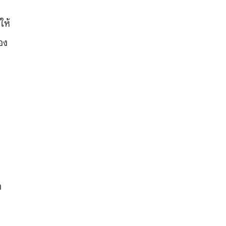
ให้
อง
า
น