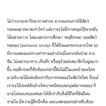
ไม่ว่าเราจะหาวิทยาการต่างๆ มาทดแทนการใช้สัตว์
ทดลองมากมายเท่าไหร่ แต่เราจะไม่มีทางหยุดใช้พวกมัน
ได้อย่างถาวร โดยเฉพาะการศึกษา ‘พฤติกรรม’ ของสัตว์
ทดลอง (behavior study) ที่ได้รับผลกระทบจากโรค จะ
มีการแสดงออกทางท่าทางอย่างไรเมื่อพวกมันป่วย ง่วง
ซึม ไม่อยากอาหาร เก็บตัว หรือดุร้ายต่อสมาชิกในฝูงมาก
ขึ้น พฤติกรรมที่ซับซ้อนเหล่านี้ยังไม่มีโมเดลจำลองใดๆ
มาอธิบายได้แจ่มชัดเท่ากับการทดลองในสัตว์จริงๆ ถึงแม้
เราจะใช้เซลล์ต้นกำเนิดบางชนิดของมนุษย์มาทดลอง ก็
อาจไม่ตอบสนองต่อยาได้ดีเท่ากับสิ่งมีชีวิตที่ยังมีลม
หายใจ มีความรู้สึกนึกคิด และแสดงออกอย่างซับซ้อน