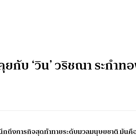
 คุยกับ ‘วิน’ วริชณา ระกำ
นึกถึงภารกิจสุดท้าทายระดับมวลมนุษยชาติ มันคื