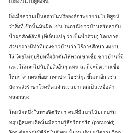
เบี่ยงเบนไปสู่สิ่งอื่น
ยิ่งเมื่อความเป็นสถาบันหรือองค์กรพยายามไปพิสูจน์
ว่าสิ่งที่เชื่อนั้นมันผิด เช่น ในกรณีชาวบ้านศรัทธากับ
น้ำผุดศักด์สิทธิ (ที่เห็นแน่ๆ ว่าเป็นน้ำส้วม) โดยภาค
ส่วนกลางมีท่าทีมองชาวบ้านว่า ไร้การศึกษา งมงาย
โง่ โดยไม่ดูบริบทที่ผลักดันให้พวกเขาเชื่อ ชาวบ้านก็มี
แนวโน้มจะไปนับถือสิ่งอื่นๆ แทน แต่ก็จะมีความเชื่อ
ใหม่ๆ จากคนที่อยากหาประโยชน์ผุดขึ้นมาอีก เช่น
บัตรพลังรักษาโรคที่คนจำนวนมากตกเป็นเหยื่อคำ
หลอกลวง
โดยนัยหนึ่งในทางจิตวิทยา คนที่มีแนวโน้มยอมรับ
ทฤษฎีสมคบคิดนั้นมีความรู้สึกวิตกจริต (paranoid)
ลึกๆ ต่อการใช้ชีวิตในสังคมเป็นทุนเดิม แม้ความวิตก