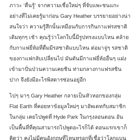
ภาวะ ‘ตื่นรู้’ จากความเชื่อใหม่ๆ ที่จับแพะชนแกะ
อย่างที่ไม่เคยรู้มาก่อน Gary Heather บรรยายอย่างน่า
สนใจว่า ความรู้สึกนั้นเหมือนกับการกินกาแฟรสชาติ
เดิมทุกๆ เช้า คุณรู้ว่าโลกใบนี้มีรูปทรงแบบไหน คล้าย
กับกาแฟยี่ห้อที่ดื่มมีรสชาติแบบไหน ต่อมาจู่ๆ รสชาติ
ของกาแฟกลับเปลี่ยนไป มันดันมีกาแฟยี่ห้ออื่นๆ แฝง
เข้ามาปั่นป่วนความเคยชิน ท่ามกลางกาแฟรสชิน
ปาก จึงยังมีอะไรพิสดารซ่อนอยู่อีก
ไปๆ มาๆ Gary Heather กลายเป็นหัวหอกของกลุ่ม
Flat Earth ที่คอยหาข้อมูลใหม่ๆ มาอัพเดทกับสมาชิก
ในกลุ่ม เคยไปพูดที่ Hyde Park ในกรุงลอนดอน อัน
เป็นพื้นที่ที่คุณสามารถไปพูดอะไรก็ได้ ตอนแรกเขาก็
คิดว่า คงไม่มีคนอังกฤษที่ไหนหรอกที่เชื่อว่าโลกแบน