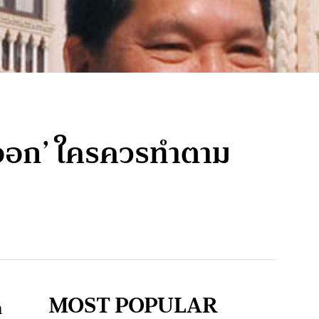
าออก’ ใครควรทำตาม
MOST POPULAR
า