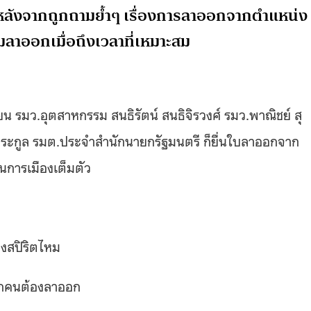
อยๆ หลังจากถูกถามย้ำๆ เรื่องการลาออกจากตำแหน่ง
มลาออกเมื่อถึงเวลาที่เหมาะสม
ยน รมว.อุตสาหกรรม สนธิรัตน์ สนธิจิรวงศ์ รมว.พาณิชย์ สุ
ภูตระกูล รมต.ประจำสำนักนายกรัฐมนตรี ก็ยื่นใบลาออกจาก
านการเมืองเต็มตัว
งสปิริตไหม
ทุกคนต้องลาออก