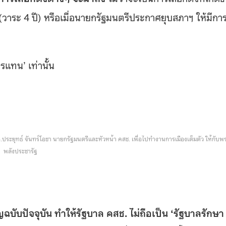
วาระ 4 ปี) หรือเมื่อนายกรัฐมนตรีประกาศยุบสภาฯ ให้มีกา
ารแทน’ เท่านั้น
อ.ประยุทธ์ จันทร์โอชา นายกรัฐมนตรีและหัวหน้า คสช. เพื่อไปทำงานการเมืองเต็มตัว ให้กับ
พลังประชารัฐ
ฉบับปัจจุบัน ทำให้รัฐบาล คสช. ไม่ถือเป็น ‘รัฐบาลรักษา