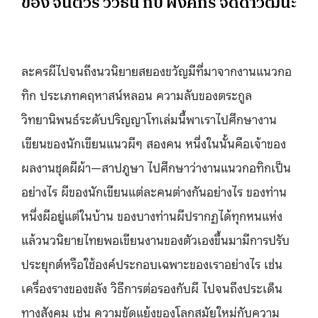
ของ จินตวีร์ วิวัธน์ กับ พงศกร จิดดาวัฒนะ
ละครผีไปจนถึงนวนิยายสยองขวัญมีที่มาจากงานแนวกอ
ทิก ประเภทคฤหาสน์หลอน ความลับของตระกูล
วิทยานิพนธ์ระดับปริญญาโทเล่มนี้พาเราไปศึกษางาน
เขียนของนักเขียนแนวผีๆ สองคน หนึ่งในนั้นคือเจ้าของ
ผลงานชุดผีผ้า—สาปภูษา ไปศึกษาว่างานแนวกอทิกเป็น
อย่างไร ผีของนักเขียนแต่ละคนต่างกันอย่างไร ของท่าน
หนึ่งผีอยู่แต่ในบ้าน ของบางท่านผีปรากฏได้ทุกหนแห่ง
แล้วนวนิยายไทยพอเขียนงานของตัวเองขึ้นมามีการปรับ
ประยุกต์หรือใช้องค์ประกอบเฉพาะของเราอย่างไร เช่น
เครื่องรางของขลัง วิธีการต่อรองกับผี ไปจนถึงประเด็น
ทางสังคม เช่น ความขัดแย้งของโลกสมัยใหม่กับความ