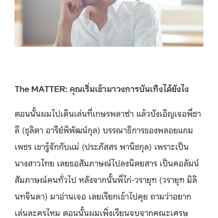
The MATTER: คุณเริ่มเข้ามาวงการบันเทิงได้ยังไง
ตอนนั้นผมไปเดินเล่นที่เกษรพลาซ่า แล้วบังเอิญเจอพี่ชา
ลี (ชุลิตา อารีย์พิพัฒน์กุล) บรรณาธิการของพลอยแกม
เพชร เขารู้จักกับแม่ (ประภัสสร พานิชกุล) เพราะเป็น
นางสาวไทย เลยขอสัมภาษณ์ไปลงนิตยสาร เป็นคอลัมน์
สัมภาษณ์คนทั่วไป หลังจากนั้นพี่ไก่-วรายุฑ (วรายุฑ มิลิ
นทจินดา) มาอ่านเจอ เลยเรียกเข้าไปคุย ถามว่าอยาก
เล่นละครไหม ตอนนั้นผมเพิ่งเรียนจบจากคณะเศรษ