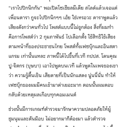
“เราไปปิกนิกกัน” พอเปิดโซเชียลมีเดีย สไลด์แล้วเจอแต่
เพื่อนดารา กูจะไปปิกนิกๆๆ เฮ้ย ใช่เหรอวะ ดาราพูดแล้ว
เสียงดังกว่าคนทั่วไป โพสต์แบบนี้ไม่ถูกต้อง สิ่งที่ผมทำ
คือการโพสต์ว่า 2 กุมภาพันธ์ ไปเลือกตั้ง ใช้สิทธิใช้เสียง
ตามหน้าที่ของประชาชนไทย โพสต์ทั้งเฟซบุ๊กและอินสตา
แกรม เท่านั้นแหละ ภาพนี้ได้ไปขึ้นที่เวที กปปส. โดนคุณ
ปู-จิตกร (บุษบา) เอาไปพูดบนเวที แล้วพูดในเพจของเขา
ว่า ความรู้ตื้นเขิน เสียดายที่เป็นนักแสดง นู่นนี่นั่น ทำให้
เฟซบุ๊กของผมมีคนเข้ามาด่าเยอะมาก ตอนนั้นผมตอบ
กลับด้วยเหตุผลเกือบทุกคอมเมนต์
ช่วงนั้นมีการเกณฑ์ตำรวจมารักษาความปลอดภัยให้ผู้
ชุมนุมและดันม็อบ ไม่อยากมาก็ต้องมา แล้วตำรวจ