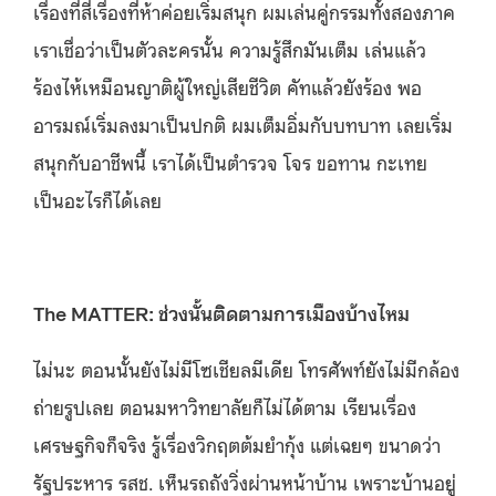
เรื่องที่สี่เรื่องที่ห้าค่อยเริ่มสนุก ผมเล่นคู่กรรมทั้งสองภาค
เราเชื่อว่าเป็นตัวละครนั้น ความรู้สึกมันเต็ม เล่นแล้ว
ร้องไห้เหมือนญาติผู้ใหญ่เสียชีวิต คัทแล้วยังร้อง พอ
อารมณ์เริ่มลงมาเป็นปกติ ผมเต็มอิ่มกับบทบาท เลยเริ่ม
สนุกกับอาชีพนี้ เราได้เป็นตำรวจ โจร ขอทาน กะเทย
เป็นอะไรก็ได้เลย
The MATTER: ช่วงนั้นติดตามการเมืองบ้างไหม
ไม่นะ ตอนนั้นยังไม่มีโซเชียลมีเดีย โทรศัพท์ยังไม่มีกล้อง
ถ่ายรูปเลย ตอนมหาวิทยาลัยก็ไม่ได้ตาม เรียนเรื่อง
เศรษฐกิจก็จริง รู้เรื่องวิกฤตต้มยำกุ้ง แต่เฉยๆ ขนาดว่า
รัฐประหาร รสช. เห็นรถถังวิ่งผ่านหน้าบ้าน เพราะบ้านอยู่