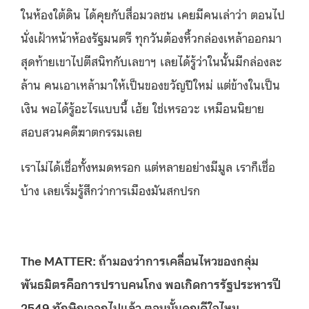
ในห้องใต้ดิน ได้คุยกับสื่อมวลชน เคยมีคนเล่าว่า ตอนไป
นั่งเฝ้าหน้าห้องรัฐมนตรี ทุกวันต้องหิ้วกล่องเหล้าออกมา
สุดท้ายเขาไปตีสนิทกับเลขาฯ เลยได้รู้ว่าในนั้นมีกล่องละ
ล้าน คนเอาเหล้ามาให้เป็นของขวัญปีใหม่ แต่ข้างในเป็น
เงิน พอได้รู้อะไรแบบนี้ เฮ้ย ใช่เหรอวะ เหมือนนิยาย
สอบสวนคดีฆาตกรรมเลย
เราไม่ได้เชื่อทั้งหมดหรอก แต่หลายอย่างมีมูล เราก็เชื่อ
บ้าง เลยเริ่มรู้สึกว่าการเมืองมันสกปรก
The MATTER: ถ้ามองว่าการเคลื่อนไหวของกลุ่ม
พันธมิตรคือการปราบคนโกง พอเกิดการรัฐประหารปี
2549 ทักษิณออกไปแล้ว ตอนนั้นคุณดีใจไหม