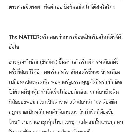
ตรงสวนจิตรลดา ก็แค่ เออ ยิงกันแล้ว ไม่ได้สนใจใดๆ
The MATTER: เริ่มมองว่าการเมืองเป็นเรื่องใกล้ตัวได้
ยังไง
ช่วงคุณทักษิณ (ชินวัตร) ขึ้นมา แล้วเริ่มพีค จนเลือกตั้ง
ครั้งที่สองก็ได้อีก ผมเริ่มสนใจ เกิดอะไรขึ้นวะ บ้านเมือง
เปลี่ยนแปลงรวดเร็ว พอศาลรัฐธรรมนูญตัดสินว่า ทักษิณ
ไม่ผิดคดีซุกหุ้น ทำให้เริ่มไม่ชอบทักษิณ ผมค่อนข้างติด
นิสัยของพ่อมา เขาเป็นตำรวจ แล้วสอนว่า “เราต้องยึด
กฎหมายเป็นหลัก คนดีหรือคนเลว ถ้าทำผิดก็ต้องรับ
โทษ” ถามว่าเขาซุกหุ้นไหม เขาซุก แต่ตอนนั้นแทบทุกคน
รัก ศาลยังบอกเลยว่า กระทำการโดยสุจริต