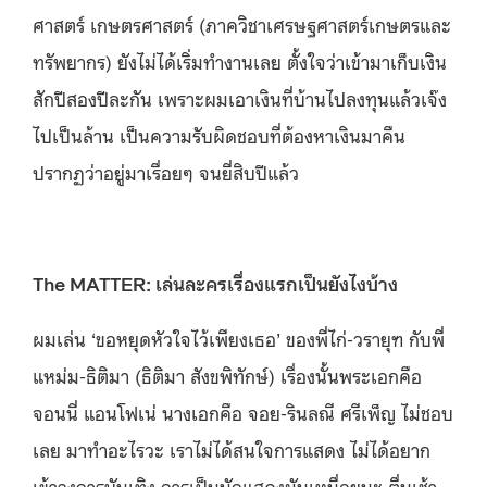
ศาสตร์ เกษตรศาสตร์ (ภาควิชาเศรษฐศาสตร์เกษตรและ
ทรัพยากร) ยังไม่ได้เริ่มทำงานเลย ตั้งใจว่าเข้ามาเก็บเงิน
สักปีสองปีละกัน เพราะผมเอาเงินที่บ้านไปลงทุนแล้วเจ๊ง
ไปเป็นล้าน เป็นความรับผิดชอบที่ต้องหาเงินมาคืน
ปรากฏว่าอยู่มาเรื่อยๆ จนยี่สิบปีแล้ว
The MATTER: เล่นละครเรื่องแรกเป็นยังไงบ้าง
ผมเล่น ‘ขอหยุดหัวใจไว้เพียงเธอ’ ของพี่ไก่-วรายุฑ กับพี่
แหม่ม-ธิติมา (ธิติมา สังขพิทักษ์) เรื่องนั้นพระเอกคือ
จอนนี่ แอนโฟเน่ นางเอกคือ จอย-รินลณี ศรีเพ็ญ ไม่ชอบ
เลย มาทำอะไรวะ เราไม่ได้สนใจการแสดง ไม่ได้อยาก
เข้าวงการบันเทิง การเป็นนักแสดงมันเหนื่อยนะ ตื่นเช้า