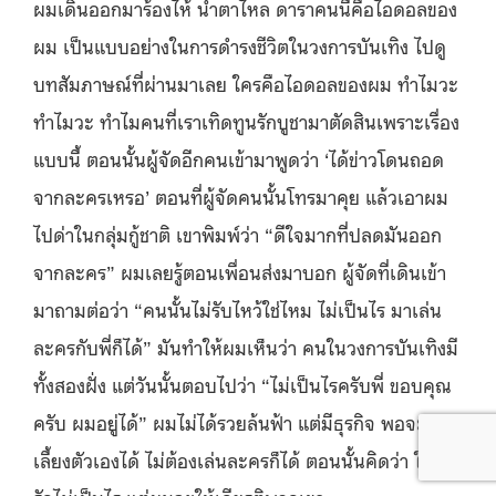
ผมเดินออกมาร้องไห้ น้ำตาไหล ดาราคนนี้คือไอดอลของ
ผม เป็นแบบอย่างในการดำรงชีวิตในวงการบันเทิง ไปดู
บทสัมภาษณ์ที่ผ่านมาเลย ใครคือไอดอลของผม ทำไมวะ
ทำไมวะ ทำไมคนที่เราเทิดทูนรักบูชามาตัดสินเพราะเรื่อง
แบบนี้ ตอนนั้นผู้จัดอีกคนเข้ามาพูดว่า ‘ได้ข่าวโดนถอด
จากละครเหรอ’ ตอนที่ผู้จัดคนนั้นโทรมาคุย แล้วเอาผม
ไปด่าในกลุ่มกู้ชาติ เขาพิมพ์ว่า “ดีใจมากที่ปลดมันออก
จากละคร” ผมเลยรู้ตอนเพื่อนส่งมาบอก ผู้จัดที่เดินเข้า
มาถามต่อว่า “คนนั้นไม่รับไหว้ใช่ไหม ไม่เป็นไร มาเล่น
ละครกับพี่ก็ได้” มันทำให้ผมเห็นว่า คนในวงการบันเทิงมี
ทั้งสองฝั่ง แต่วันนั้นตอบไปว่า “ไม่เป็นไรครับพี่ ขอบคุณ
ครับ ผมอยู่ได้” ผมไม่ได้รวยล้นฟ้า แต่มีธุรกิจ พอจะ
เลี้ยงตัวเองได้ ไม่ต้องเล่นละครก็ได้ ตอนนั้นคิดว่า ใครไม่