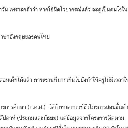
จำวัน เพราะกลัวว่า หากใช้ผิดไวยากรณ์แล้ว จะดูเป็นคนโง่ใน
ษะภาษาอังกฤษของคนไทย
เด็กได้แล้ว ภาระงานที่มากเกินไปยังทำให้ครูไม่มีเวลาใ
การศึกษา (ก.ค.ศ.) ได้กำหนดเกณฑ์ชั่วโมงการสอนขั้นต่
โมง / สัปดาห์ (ประถมและมัธยม) แต่ข้อมูลจากโครงการติดตาม
บันรามจิตติ พบว่าครูมีชั่วโมงการสอนเฉลี่ย 22 ชั่วโมงต