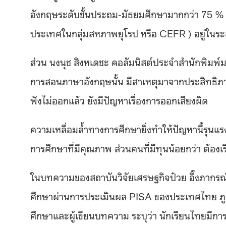
อังกฤษระดับชั้นประถม-มัธยมศึกษามากกว่า 75 % 
ประเทศในกลุ่มสหภาพยุโรป หรือ
CEFR
) อยู่ในร
ส่วน นงนุช สิงหเดชะ คอลัมนิสต์ประจำสํานักพิมพ์ม
การสอนภาษาอังกฤษนั้น มีสาเหตุมาจากประสิทธิภ
ฟังไม่ออกแล้ว ยังมีปัญหาเรื่องการออกเสียงผิด
ความเหลื่อมล้ำทางการศึกษายิ่งทำให้ปัญหานี้รุนแรงม
การศึกษาที่มีคุณภาพ ส่วนคนที่มีทุนน้อยกว่า ต้อง
ในบทความของสถาบันวิจัยเศรษฐกิจป๋วย อึ๊งภากรณ์
ศึกษาผ่านการประเมินผล PISA ของประเทศไทย
ภ
ศึกษาและผู้เขียนบทความ ระบุว่า
นักเรียนไทยมีกา