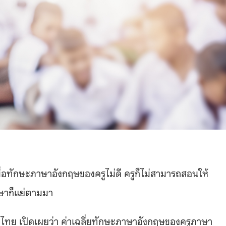
ื่อทักษะภาษาอังกฤษของครูไม่ดี ครูก็ไม่สามารถสอนให้
กษาก็แย่ตามมา
ศไทย เปิดเผยว่า ค่าเฉลี่ยทักษะภาษาอังกฤษของครูภาษา