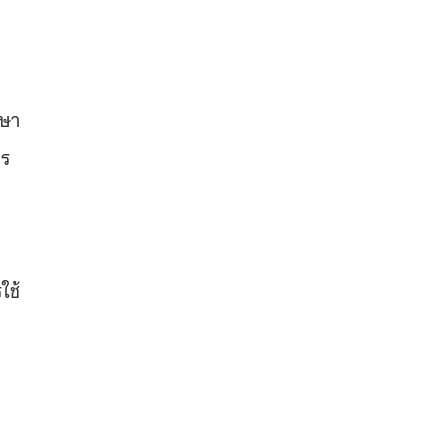
ง
าษา
าร
ใช้