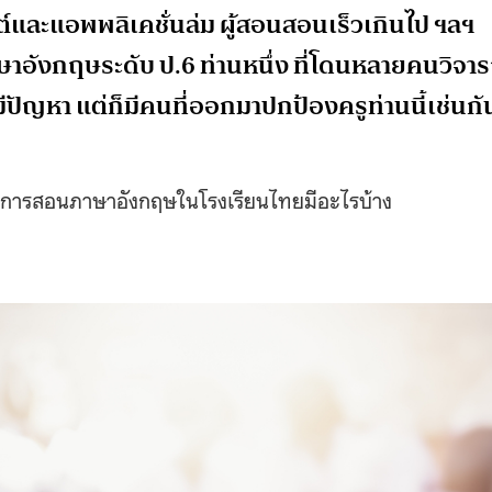
บไซต์และแอพพลิเคชั่นล่ม ผู้สอนสอนเร็วเกินไป ฯลฯ
าอังกฤษระดับ ป.6 ท่านหนึ่ง ที่โดนหลายคนวิจาร
ัญหา แต่ก็มีคนที่ออกมาปกป้องครูท่านนี้เช่นกั
ารสอนภาษาอังกฤษในโรงเรียนไทยมีอะไรบ้าง