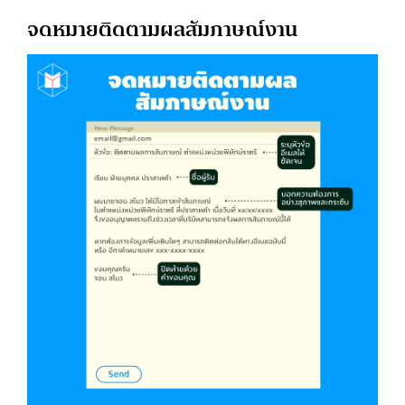
จดหมายติดตามผลสัมภาษณ์งาน