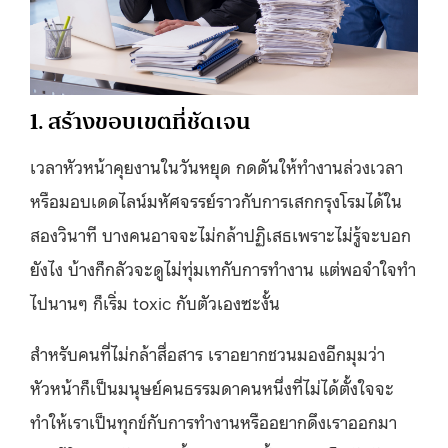
1. สร้างขอบเขตที่ชัดเจน
เวลาหัวหน้าคุยงานในวันหยุด กดดันให้ทำงานล่วงเวลา
หรือมอบเดดไลน์มหัศจรรย์ราวกับการเสกกรุงโรมได้ใน
สองวินาที บางคนอาจจะไม่กล้าปฏิเสธเพราะไม่รู้จะบอก
ยังไง บ้างก็กลัวจะดูไม่ทุ่มเทกับการทำงาน แต่พอจำใจทำ
ไปนานๆ ก็เริ่ม toxic กับตัวเองซะงั้น
สำหรับคนที่ไม่กล้าสื่อสาร เราอยากชวนมองอีกมุมว่า
หัวหน้าก็เป็นมนุษย์คนธรรมดาคนหนึ่งที่ไม่ได้ตั้งใจจะ
ทำให้เราเป็นทุกข์กับการทำงานหรืออยากดึงเราออกมา