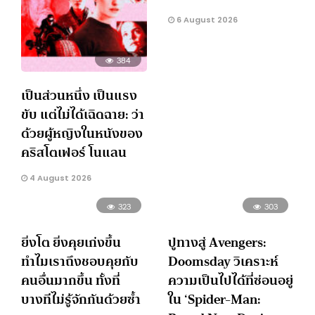
6 August 2026
384
เป็นส่วนหนึ่ง เป็นแรง
ขับ แต่ไม่ได้เฉิดฉาย: ว่า
ด้วยผู้หญิงในหนังของ
คริสโตเฟอร์ โนแลน
4 August 2026
323
303
ยิ่งโต ยิ่งคุยเก่งขึ้น
ปูทางสู่ Avengers:
ทำไมเราถึงชอบคุยกับ
Doomsday วิเคราะห์
คนอื่นมากขึ้น ทั้งที่
ความเป็นไปได้ที่ซ่อนอยู่
บางทีไม่รู้จักกันด้วยซ้ำ
ใน ‘Spider-Man: