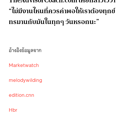
TheAdvisorCoach.com เคยกล่าวไว้ว่า
“ไม่มีงานไหนที่ควรค่าพอให้เราต้องทุกข์
ทรมานกับมันในทุกๆ วันหรอกนะ”
อ้างอิงข้อมูลจาก
Marketwatch
melodywilding
edition.cnn
Hbr