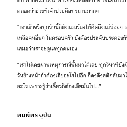
ตลอดว่าช่วงที่เค้าป่วยคือทรมานมากๆ
“เอาเข้าจริงทุกวันนี้ก็ยังแอบร้องไห้คิดถึงแม่บ่อยๆ เด
เหลือคนอื่นๆ ในครอบครัว ยังต้องประคับประคองกั
เสมอว่าเราจะดูแลทุกคนเอง
“เราไม่เคยผ่านเหตุการณ์นั้นมาได้เลย ทุกวินาทียังฝ
วันข้างหน้าถ้าต้องเสียอะไรไปอีก ก็คงดึงสติกลับมา
อะไร เพราะรู้ว่าเดี๋ยวก็ต้องเสียมันไป…”
พิมพ์พร อุปนิ