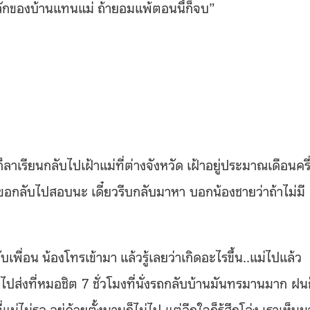
กของบ้านแทนแม่ ถ้ายอมแพ้ตอนนี้ก็จบ”
ลาเรียนกลับไปเฝ้าแม่ที่ต่างจังหวัด เฝ้าอยู่ประมาณเดือนครึ
 ขอกลับไปสอบนะ เดี๋ยวรีบกลับมาหา บอกน้องชายว่าถ้าไม่มี
ับเพื่อน น้องโทรเข้ามา แล้วรู้เลยว่าเกิดอะไรขึ้น..แม่ไปแล้ว
ส่งที่หมอชิต 7 ชั่วโมงที่นั่งรถกลับบ้านมันทรมานมาก ฝนก
่ไม่รอ อยู่ด้วยตั้งนานก็ไม่ไป แต่อีกใจก็รู้สึกโล่ง เราเห็นม