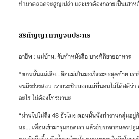
ทำมาตลอดจะสูญเปล่า และเราต้องกลายเป็นเสาหลั
สิริกัญญา กาญจนประกร
อาชีพ : แม่บ้าน, รับทำหนังสือ บางทีก็ขายอาหาร
“ตอนนั้นแม่เสีย…คือแม่เป็นมะเร็งระยะสุดท้าย เราก็
จนถึงช่วงสอบ เรากระซิบบอกแม่ที่นอนไม่ได้สติว่า
อะไร ไม่ต้องโทรมานะ
“ผ่านไปไม่ถึง 48 ชั่วโมง ตอนนั้นนั่งทำงานกลุ่มอยู่ก
นะ… เพื่อนเข้ามารุมกอดเรา แล้วขับรถจากนครปฐมไป
ตก ฟ้าก็ครึ้ม นั่งน้ำตาไหลไปตลอดทาง ใจนึงโกรธที่แม