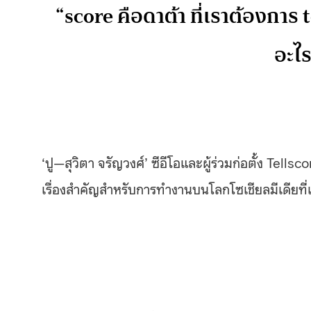
“score คือดาต้า ที่เราต้องการ t
อะไ
‘ปู—สุวิตา จรัญวงศ์’ ซีอีโอและผู้ร่วมก่อตั้ง Tellsc
เรื่องสำคัญสำหรับการทำงานบนโลกโซเชียลมีเดียที่เ