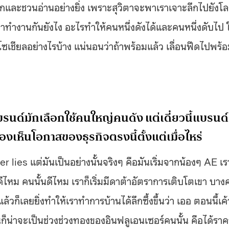
ุกและชวนอ่านอย่างยิ่ง เพราะสุวิตาจะพาเราเจาะลึกไปยังโ
ำงานกันยังไง อะไรทำให้คนหนึ่งดังได้และคนหนึ่งดับไป 
เชียลอย่างไรบ้าง แน่นอนว่าถ้าพร้อมแล้ว เลื่อนฟีดไปพร้
นด์มักเลือกใช้คนใหญ่คนดัง แต่เดี๋ยวนี้แบรนด์
งเห็นโอกาสของธุรกิจตรงนี้ตั้งแต่เมื่อไหร่
r lies แต่มันเป็นอย่างนั้นจริงๆ คือมันเริ่มจากน้องๆ AE เร
ดีไหม คนนั้นดีไหม เราก็เริ่มมีดาต้าอัตราการเติบโตเขา บาง
้วก็เลยยิ่งทำให้เราทำการบ้านได้ลึกซึ้งขึ้นว่า เออ ตอนนี้เค้
ันก็น่าจะเป็นช่วงช่วงทองของอินฟลูเอนเซอร์คนนั้น คือได้รา