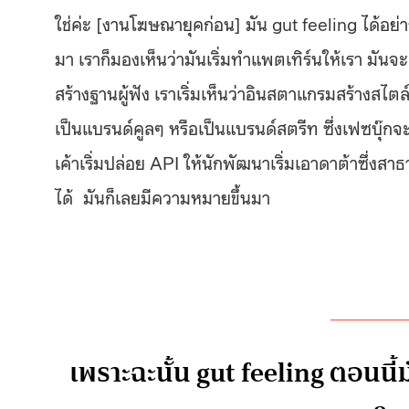
ใช่ค่ะ [งานโฆษณายุคก่อน] มัน gut feeling ได้อย่าง
มา เราก็มองเห็นว่ามันเริ่มทำแพตเทิร์นให้เรา มันจะ
สร้างฐานผู้ฟัง เราเริ่มเห็นว่าอินสตาแกรมสร้างสไต
เป็นแบรนด์คูลๆ หรือเป็นแบรนด์สตรีท ซึ่งเฟซบุ๊กจะท
เค้าเริ่มปล่อย API ให้นักพัฒนาเริ่มเอาดาต้าซึ่งส
ได้ มันก็เลยมีความหมายขึ้นมา
เพราะฉะนั้น gut feeling ตอนนี้มั