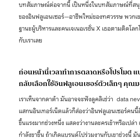
บทสัมภาษณ์ต่อจากนี้ เป็นหนึ่งในบทสัมภาษณ์ที่สน
ของอินฟลูเอนเซอร์—อาชีพใหม่ของทศวรรษ พวกเขาท
ฐานะผู้บริหารและคนเจเนอเรชั่น X เธอตามติดโลกโซ
กับเราเลย
ก่อนหน้านี้เวลาทำการตลาดหรือโปรโมต แบร
กลับเลือกใช้อินฟลูเอนเซอร์ตัวเล็กๆ คุณมอ
เราเห็นจากดาต้า มันอาจจะฟังดูคลิเช่ว่า data neve
แสกนอินเทอร์เน็ตแล้วก็ส่องว่าอินฟลูเอนเซอร์คนนี้
ขึ้นแรงมากช่วงหนึ่ง แสดงว่างานละครเข้าหรือเปล่า แล
กำลังขาขึ้น ถ้าเกิดแบรนด์ไปร่วมงานกับเขาช่วงนี้ ม