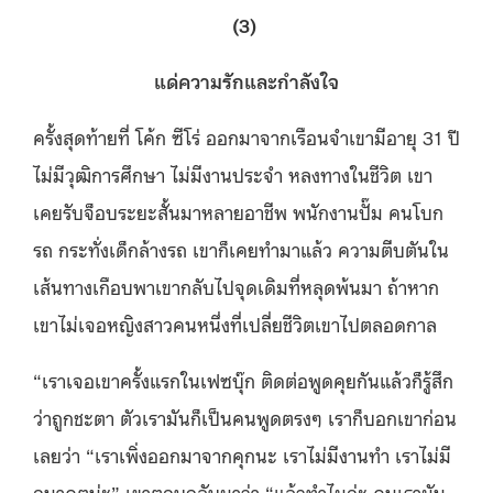
(3)
แด่ความรักและกำลังใจ
ครั้งสุดท้ายที่ โค้ก ซีโร่ ออกมาจากเรือนจำเขามีอายุ 31 ปี
ไม่มีวุฒิการศึกษา ไม่มีงานประจำ หลงทางในชีวิต เขา
เคยรับจ็อบระยะสั้นมาหลายอาชีพ พนักงานปั๊ม คนโบก
รถ กระทั่งเด็กล้างรถ เขาก็เคยทำมาแล้ว ความตีบตันใน
เส้นทางเกือบพาเขากลับไปจุดเดิมที่หลุดพ้นมา ถ้าหาก
เขาไม่เจอหญิงสาวคนหนึ่งที่เปลี่ยชีวิตเขาไปตลอดกาล
“เราเจอเขาครั้งแรกในเฟซบุ๊ก ติดต่อพูดคุยกันแล้วก็รู้สึก
ว่าถูกชะตา ตัวเรามันก็เป็นคนพูดตรงๆ เราก็บอกเขาก่อน
เลยว่า “เราเพิ่งออกมาจากคุกนะ เราไม่มีงานทํา เราไม่มี
อนาคตน่ะ” เขาตอบกลับมาว่า “แล้วทําไมอ่ะ คนเรามัน