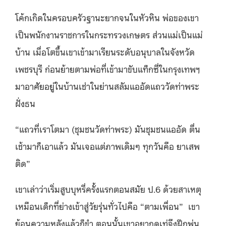
โค้กเกิดในครอบครัวฐานะยากจนในหัวหิน พ่อของเขา
เป็นพนักงานราชการในกระทรวงเกษตร ส่วนแม่เป็นแม่
บ้าน เมื่อโตขึ้นเขาเข้ามาเรียนระดับอนุบาลในจังหวัด
เพชรบุรี ก่อนย้ายตามพ่อที่เข้ามาขับแท็กซี่ในกรุงเทพฯ
มาอาศัยอยู่ในบ้านเช่าในย่านสลัมแออัดแถววัดท่าพระ
ฝั่งธน
“แถวที่เราโตมา (ชุมชนวัดท่าพระ) มันชุมชนแออัด ตื่น
เช้ามาก็เอาแล้ว มันเจอแต่ภาพเดิมๆ ทุกวันคือ ยาเสพ
ติด”
เขาเล่าว่าเริ่มสูบบุหรี่ครั้งแรกตอนสมัย ป.6 ด้วยสาเหตุ
เหมือนเด็กที่ย่างเข้าสู่วัยรุ่นทั่วไปคือ “ตามเพื่อน” เขา
ย้อนความหลังแล้วก็ขำ ตอนนั้นเขาอยากดูเท่จึงฝึกพ่น