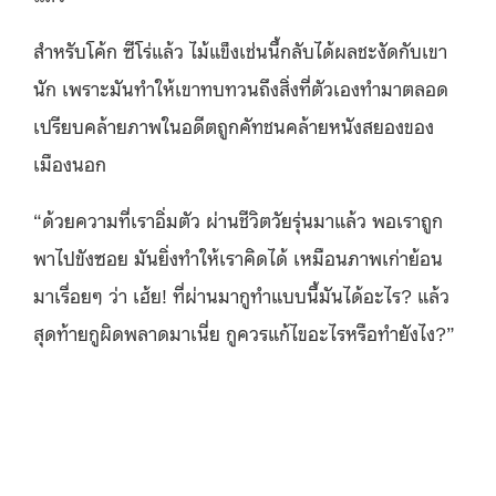
สำหรับโค้ก ซีโร่แล้ว ไม้แข็งเช่นนี้กลับได้ผลชะงัดกับเขา
นัก เพราะมันทำให้เขาทบทวนถึงสิ่งที่ตัวเองทำมาตลอด
เปรียบคล้ายภาพในอดีตถูกคัทชนคล้ายหนังสยองของ
เมืองนอก
“ด้วยความที่เราอิ่มตัว ผ่านชีวิตวัยรุ่นมาแล้ว พอเราถูก
พาไปขังซอย มันยิ่งทำให้เราคิดได้ เหมือนภาพเก่าย้อน
มาเรื่อยๆ ว่า เฮ้ย! ที่ผ่านมากูทําแบบนี้มันได้อะไร? แล้ว
สุดท้ายกูผิดพลาดมาเนี่ย กูควรแก้ไขอะไรหรือทำยังไง?”