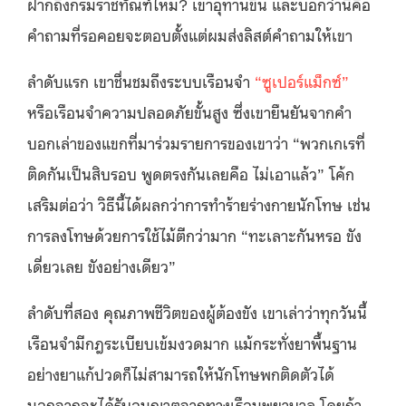
ฝากถึงกรมราชทัณฑ์ไหม? เขาอุทานขึ้น และบอกว่านี่คือ
คำถามที่รอคอยจะตอบตั้งแต่ผมส่งลิสต์คำถามให้เขา
ลำดับแรก เขาชื่นชมถึงระบบเรือนจำ
“
ซูเปอร์แม็กซ์”
หรือเรือนจำความปลอดภัยขั้นสูง ซึ่งเขายืนยันจากคำ
บอกเล่าของแขกที่มาร่วมรายการของเขาว่า “พวกเกเรที่
ติดกันเป็นสิบรอบ พูดตรงกันเลยคือ ไม่เอาแล้ว” โค้ก
เสริมต่อว่า วิธีนี้ได้ผลกว่าการทำร้ายร่างกายนักโทษ เช่น
การลงโทษด้วยการใช้ไม้ตีกว่ามาก “ทะเลาะกันหรอ ขัง
เดี่ยวเลย ขังอย่างเดียว”
ลำดับที่สอง คุณภาพชีวิตของผู้ต้องขัง เขาเล่าว่าทุกวันนี้
เรือนจำมีกฎระเบียบเข้มงวดมาก แม้กระทั่งยาพื้นฐาน
อย่างยาแก้ปวดก็ไม่สามารถให้นักโทษพกติดตัวได้
นอกจากจะได้รับอนุญาตจากทางเรือนพยาบาล โดยถ้า