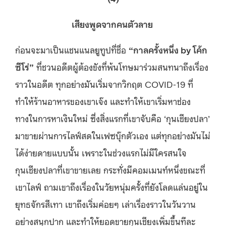
เสียงพูดจากคนตัวลาย
ก่อนจะมาเป็นแชนแนลยูทูปที่ชื่อ
“กาลครั้งหนึ่ง by โค้ก
ซีโร่”
ที่ชวนอดีตผู้ต้องขังที่พ้นโทษมาร่วมสนทนาถึงเรื่อง
ราวในอดีต ทุกอย่างมันเริ่มจากวิกฤต COVID-19 ที่
ทำให้ร้านอาหารของเขาเจ๊ง และทำให้เขาเริ่มหาช่อง
ทางในการหาเงินใหม่ ซึ่งสิ่งแรกที่เขาจับคือ ‘กุนเชียงปลา’
มาขายผ่านการไลฟ์สดในเฟซบุ๊กตัวเอง
แต่ทุกอย่างมันไม่
ได้ง่ายดายแบบนั้น เพราะในช่วงแรกไม่มีใครสนใจ
กุนเชียงปลาที่เขาขายเลย กระทั่งมีคอมเมนท์หนึ่งขณะที่
เขาไลฟ์ ถามเขาถึงเรื่องในวัยหนุ่มครั้งที่ยังโลดแล่นอยู่ใน
ยุทธจักรสีเทา เขาถึงเริ่มค่อยๆ เล่าเรื่องราวในวันวาน
อย่างสนุกปาก และทำให้ยอดขายกุนเชียงเพิ่มขึ้นทีละ