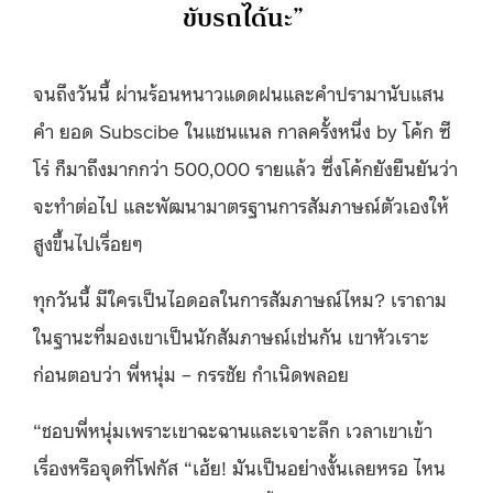
ขับรถได้นะ”
จนถึงวันนี้ ผ่านร้อนหนาวแดดฝนและคำปรามานับแสน
คำ ยอด Subscibe ในแชนแนล กาลครั้งหนึ่ง by โค้ก ซี
โร่ ก็มาถึงมากกว่า 500,000 รายแล้ว ซึ่งโค้กยังยืนยันว่า
จะทำต่อไป และพัฒนามาตรฐานการสัมภาษณ์ตัวเองให้
สูงขึ้นไปเรื่อยๆ
ทุกวันนี้ มีใครเป็นไอดอลในการสัมภาษณ์ไหม? เราถาม
ในฐานะที่มองเขาเป็นนักสัมภาษณ์เช่นกัน เขาหัวเราะ
ก่อนตอบว่า พี่หนุ่ม – กรรชัย กำเนิดพลอย
“ชอบพี่หนุ่มเพราะเขาฉะฉานและเจาะลึก เวลาเขาเข้า
เรื่องหรือจุดที่โฟกัส “เฮ้ย! มันเป็นอย่างงั้นเลยหรอ ไหน