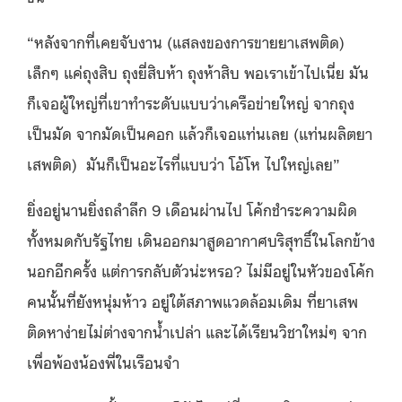
“หลังจากที่เคยจับงาน (แสลงของการขายยาเสพติด)
เล็กๆ แค่ถุงสิบ ถุงยี่สิบห้า ถุงห้าสิบ พอเราเข้าไปเนี่ย มัน
ก็เจอผู้ใหญ่ที่เขาทํา
ระดับแบบว่าเครือข่ายใหญ่ จากถุง
เป็นมัด จากมัดเป็นคอก แล้วก็เจอแท่นเลย (แท่นผลิตยา
เสพติด) มันก็เป็นอะไรที่แบบว่า โอ้โห ไปใหญ่เลย”
ยิ่งอยู่นานยิ่งถลำลึก 9 เดือนผ่านไป โค้กชำระความผิด
ทั้งหมดกับรัฐไทย เดินออกมาสูดอากาศบริสุทธิ์ในโลกข้าง
นอกอีกครั้ง แต่การกลับตัวน่ะหรอ? ไม่มีอยู่ในหัวของโค้ก
คนนั้นที่ยังหนุ่มห้าว อยู่ใต้สภาพแวดล้อมเดิม ที่ยาเสพ
ติดหาง่ายไม่ต่างจากน้ำเปล่า และได้เรียนวิชาใหม่ๆ จาก
เพื่อพ้องน้องพี่ในเรือนจำ