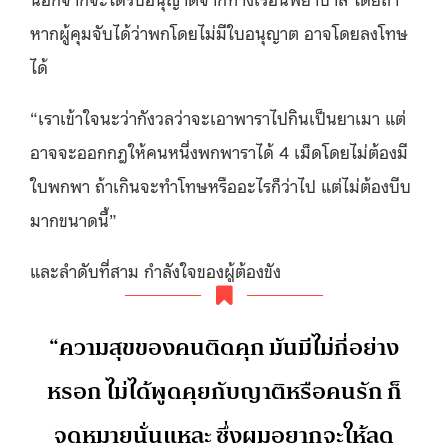
หากผู้คุมจับได้ว่าพกโดยไม่มีใบอนุญาต อาจโดยลงโทษ
ได้
“
เราเข้าใจนะว่ากังวลว่าจะเอาพาราไปกินเป็นยาเมา แต่
อาจจะออกกฎให้
คนหนึ่งพกพาราได้ 4 เม็ดโดยไม่ต้องมี
ใบพกพา ถ้าเกินจะทําโทษหรืออะไรก็ว่าไป แต่ไม่ต้องบีบ
มากขนาดนี้”
และลำดับที่สาม กำลังใจของผู้ต้องขัง
“ความสุขของคนติดคุก มันมีไม่กี่อย่าง
หรอก ไม่ได้พูดคุยกับญาติหรือคนรัก ก็
จดหมายนั่นแหละ ซึ่งผมอยากจะให้ลด