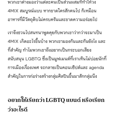
พวกเขาต่างมองว่าแต่ละคนเป็นส่วนผสมที่ทำให้วง
4MIX
สมบูรณ์แบบ หากขาดใครสักคนไป ก็เหมือน
อาหารที่มีวัตถุดิบไม่ครบครันและขาดความอร่อยไป
เราจึงชวนไปสนทนาพูดคุยกับพวกเขาว่ากว่าจะมาเป็น
4MIX
เกิดอะไรขึ้นบ้าง พวกเขามองกันและกันยังไง และ
ที่สำคัญ ทำไมพวกเขาถึงอยากเป็นกระบอกเสียง
สนับสนุน
LGBTQ
ซึ่งเป็นมูฟเมนต์ที่เราเห็นไม่บ่อยนักที่
การเมืองเรื่องเพศ จะกลายเป็นคอนเซ็ปต์และ
agenda
สำคัญในการก่อร่างสร้างกลุ่มศิลปินขึ้นมาสักกลุ่มนึง
อยากให้เรียกว่า
LGBTQ
แบนด์ หรือเรียก
ว่าอะไรดี