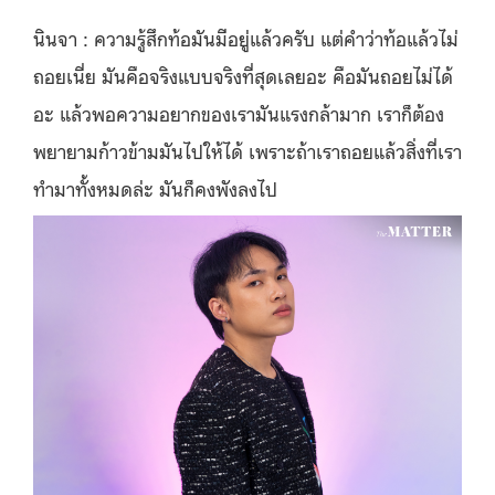
นินจา
:
ความรู้สึกท้อมันมีอยู่แล้วครับ แต่คำว่าท้อแล้วไม่
ถอยเนี่ย มันคือจริงแบบจริงที่สุดเลยอะ คือมันถอยไม่ได้
อะ แล้วพอความอยากของเรามันแรงกล้ามาก เราก็ต้อง
พยายามก้าวข้ามมันไปให้ได้ เพราะถ้าเราถอยแล้วสิ่งที่เรา
ทำมาทั้งหมดล่ะ มันก็คงพังลงไป