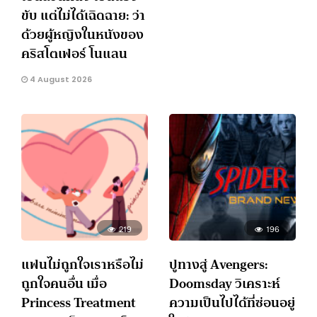
ขับ แต่ไม่ได้เฉิดฉาย: ว่า
ด้วยผู้หญิงในหนังของ
คริสโตเฟอร์ โนแลน
4 August 2026
219
196
แฟนไม่ถูกใจเราหรือไม่
ปูทางสู่ Avengers:
ถูกใจคนอื่น เมื่อ
Doomsday วิเคราะห์
Princess Treatment
ความเป็นไปได้ที่ซ่อนอยู่