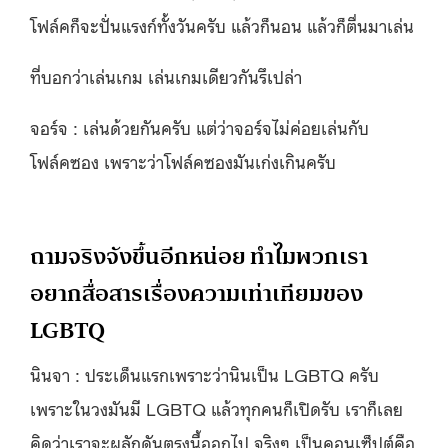
โฟล์คก็จะปั่นแรงก์ทั้งวันครับ แล้วก็นอน แล้วก็ตื่นมาเล่น
ที่บอกว่าเล่นเกม เล่นเกมเดียวกันรึเปล่า
จอร์จ
:
เล่นด้วยกันครับ แต่ว่าจอร์จไม่ค่อยเล่นกับ
โฟล์คซอง เพราะว่าโฟล์คซองมันเก่งเกินครับ
ถามจริงจังขึ้นอีกหน่อย ทำไมพวกเรา
อยากสื่อสารเรื่องความเท่าเทียมของ
LGBTQ
นินจา
:
ประเด็นแรกเพราะว่านินเป็น
LGBTQ
ครับ
เพราะในวงมันมี
LGBTQ
แล้วทุกคนก็เปิดรับ เราก็เลย
คิดว่าเราจะผลักดันตรงนี้ออกไป จริงๆ เป็นคอนเซ็ปต์คือ