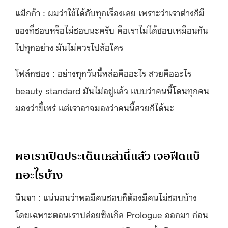
แม็กก้า
:
ผมว่าใช้ได้กับทุกเรื่องเลย เพราะว่าเราต่างก็มี
ของที่ชอบหรือไม่ชอบนะครับ คือเราไม่ได้ชอบเหมือนกัน
ไปทุกอย่าง มันไม่ควรไปล้อใคร
โฟล์กซอง
:
อย่างทุกวันนี้หล่อคืออะไร สวยคืออะไร
b
eauty standard
มันไม่อยู่แล้ว แบบว่าคนนี้โดนทุกคน
มองว่าขี้เหร่ แต่เราอาจมองว่าคนนี้สวยก็ได้นะ
พอเราเปิดประเด็นเหล่านี้แล้ว เจอฟีดแบ็
กอะไรบ้าง
นินจา
:
แน่นอนว่าพอมีคนชอบก็ต้องมีคนไม่ชอบบ้าง
โดยเฉพาะตอนเราปล่อยซิงเกิล
Prologue
ออกมา ก่อน