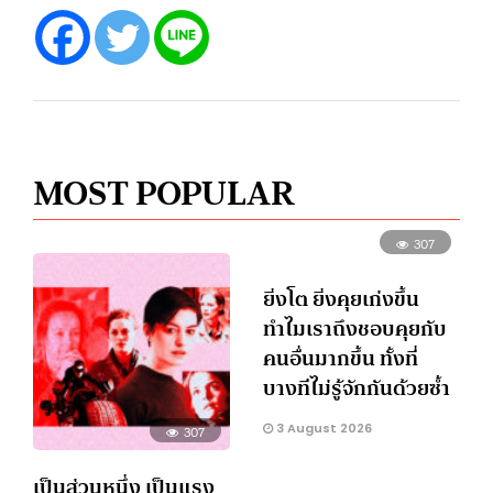
MOST POPULAR
307
ยิ่งโต ยิ่งคุยเก่งขึ้น
ทำไมเราถึงชอบคุยกับ
คนอื่นมากขึ้น ทั้งที่
บางทีไม่รู้จักกันด้วยซ้ำ
3 August 2026
307
เป็นส่วนหนึ่ง เป็นแรง