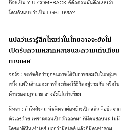
ที่จะเป็น
Y U COMEBACK
ก็คือตอนนั้นคือแบบว่า
โดนกันแบบว่าเป็น
LGBT
เหรอ
?
แปลว่าเรารู้สึกไหมว่าในไทยอาจจะยังไม่
เปิดรับความหลากหลายและความเท่าเทียม
ทางเพศ
จอร์จ
:
จอร์จคิดว่าทุกคนอาจได้รับการยอมรับในกลุ่มๆ
หนึ่ง แต่ในด้านของการที่จะต้องใช้ชีวิตอยู่ร่วมกัน หรือใน
ด้านของกฎหมาย อาจยังไม่เท่าเทียม
นินจา
:
ถ้าในสังคม นินคิดว่าค่อนข้างเปิดแล้ว คือยึดจาก
ตัวเองด้วย เพราะตอนเปิดตัวออกมา ก็มีคนชอบนะ ไม่มี
ใครมาตินินเท่าไหร่ บอกว่ามีสไตล์ แล้วก็มีคนทำตาม