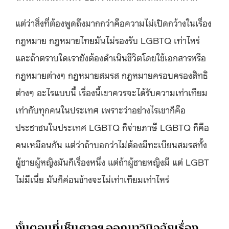
แต่ว่าสิ่งที่ต้องพูดถึงมากกว่าคือความไม่เปิดกว้างในเรื่อง
กฎหมาย กฎหมายไทยมันไม่รองรับ
LGBTQ
เท่าไหร่
และถ้าตราบใดเรายังต้องดำเนินชีวิตโดยใช้เอกสารหรือ
กฎหมายต่างๆ กฎหมายสมรส กฎหมายครอบครองสิทธิ
ต่างๆ อะไรแบบนี้ เรื่องนี้เขาควรจะได้รับความเท่าเทียม
เท่ากับทุกคนในประเทศ เพราะว่าอย่างไรเขาก็คือ
ประชาชนในประเทศ
LGBTQ
ก็จ่ายภาษี
LGBTQ
ก็คือ
คนเหมือนกัน แต่ว่าถ้าบอกว่าไม่ต้องมีทะเบียนสมรสทั้ง
ผู้ชายผู้หญิงมันก็เรื่องหนึ่ง แต่ถ้าผู้ชายหญิงมี แต่
LGBT
ไม่มีเนี่ย มันก็ค่อนข้างจะไม่เท่าเทียมเท่าไหร่
งั้นตอนที่เห็นศาลฯ ออกมาวินิจฉัยเรื่อง