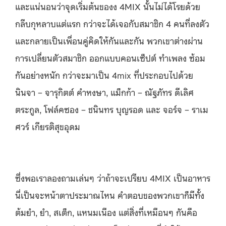
และแน่นอนว่าจุดเริ่มต้นของง
4MIX
นั้นไม่ได้โรยด้วย
กลีบกุหลาบแต่แรก กว่าจะได้เจอกับสมาชิก
4
คนที่ลงตัว
และกลายเป็นเพื่อนคู่คิดให้กันและกัน พวกเขาต่างผ่าน
การเปลี่ยนตัวสมาชิก ออกแบบคอนเซ็ปต์ ทำเพลง ซ้อม
กันอย่างหนัก กว่าจะมาเป็น
4mix
ที่ประกอบไปด้วย
นินจา
–
จารุกิตต์ คำหงษา
,
แม็กก้า
–
ณัฐภัทร ดีเลิศ
ตระกูล
,
โฟล์คซอง
–
ชนินทร บุญรอด และ จอร์จ
–
ราเม
ศวร์ เกียรติสุขอุดม
ซึ่งพอเราลองถามเล่นๆ ว่าถ้าจะเปรียบ
4MIX
เป็นอาหาร
นี่เป็นจะหน้าตาประมาณไหน คำตอบของพวกเขาก็มีทั้ง
ต้มยำ
,
ยำ
,
สเต็ก
,
แหนมเนือง แต่สิ่งที่เหมือนๆ กันคือ