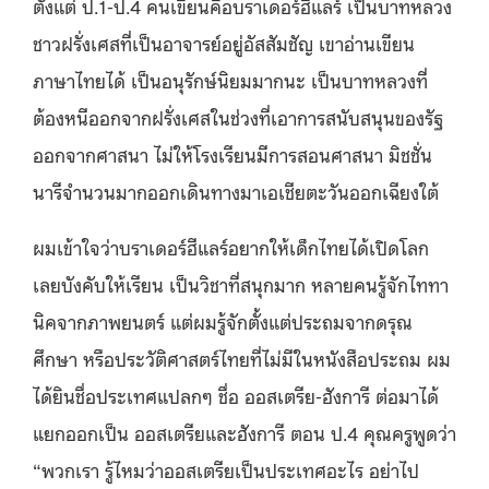
ตั้งแต่ ป.1-ป.4 คนเขียนคือบราเดอร์ฮีแลร์ เป็นบาทหลวง
ชาวฝรั่งเศสที่เป็นอาจารย์อยู่อัสสัมชัญ เขาอ่านเขียน
ภาษาไทยได้ เป็นอนุรักษ์นิยมมากนะ เป็นบาทหลวงที่
ต้องหนีออกจากฝรั่งเศสในช่วงที่เอาการสนับสนุนของรัฐ
ออกจากศาสนา ไม่ให้โรงเรียนมีการสอนศาสนา มิชชั่น
นารีจำนวนมากออกเดินทางมาเอเชียตะวันออกเฉียงใต้
ผมเข้าใจว่าบราเดอร์ฮีแลร์อยากให้เด็กไทยได้เปิดโลก
เลยบังคับให้เรียน เป็นวิชาที่สนุกมาก หลายคนรู้จักไททา
นิคจากภาพยนตร์ แต่ผมรู้จักตั้งแต่ประถมจากดรุณ
ศึกษา หรือประวัติศาสตร์ไทยที่ไม่มีในหนังสือประถม ผม
ได้ยินชื่อประเทศแปลกๆ ชื่อ ออสเตรีย-ฮังการี ต่อมาได้
แยกออกเป็น ออสเตรียและฮังการี ตอน ป.4 คุณครูพูดว่า
“พวกเรา รู้ไหมว่าออสเตรียเป็นประเทศอะไร อย่าไป