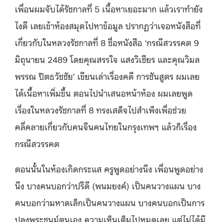
เพื่อนผมจับได้รัชกาลที่ 5 เนื้อหาเยอะมาก แล้วเราทำยัง
ไงดี เลยเข้าห้องสมุดไปหาข้อมูล ปรากฏว่าเจอหนังสือที่
เกี่ยวกับในหลวงรัชกาลที่ 8 ชื่อหนังสือ ‘กรณีสวรรคต 9
มิถุนายน 2489 โดยคุณสรรใจ แสงวิเชียร และคุณวิมล
พรรณ ปีตธวัชชัย’ เขียนเล่าเรื่องคดี การชันสูตร ผมเลย
ได้เนื้อหาเพิ่มขึ้น ตอนไปนำเสนอหน้าห้อง ผมเลยพูด
เรื่องในหลวงรัชกาลที่ 8 ทรงเสด็จไปสำเพ็งเพื่อช่วย
คลี่คลายเกี่ยวกับคนจีนคนไทยในกรุงเทพฯ แล้วก็เรื่อง
กรณีสวรรคต
ตอนนั้นในห้องเกิดกระแส ครูพูดอย่างนึง เพื่อนพูดอย่าง
นึง บางคนบอกว่าปรีดี (พนมยงค์) เป็นคนวางแผน บาง
คนบอกว่ามหาดเล็กเป็นคนวางแผน บางคนบอกเป็นการ
ปลงพระชนม์ตนเอง ความเห็นเต็มไปหมดเลย แต่ไม่ได้มี