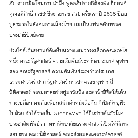
ภัย ฉายามีดโกนอาบน้ำผึ้ง พูดอภิปรายก็ต้องฟัง อีกคนก็
คุณอภิสิทธิ์ เวชชาชีวะ เขาลง ส.ส. ครั้งแรกปี 2535 ป๊อบ
ปูล่ามากในสังคมการเมืองไทย ผมเป็นแฟนคลับพรรค
ประชาธิปัตย์เลย
ช่วงใกล้เอ็นทรานซ์ก็เตรียมวางแผนว่าจะเลือกคณะอะไร
หนึ่ง คณะรัฐศาสตร์ ความสัมพันธ์ระหว่างประเทศ จุฬาฯ
สอง คณะรัฐศาสตร์ ความสัมพันธ์ะะหว่างประเทศ
ธรรมศาสตร์ สาม รัฐศาสตร์ การปกครอง จุฬาฯ สี่
นิติศาสตร์ ธรรมศาสตร์ อยู่มาวันนึง ชะตาฟ้าลิขิตให้เส้น
ทางเปลี่ยน ผมกับเพื่อนสนิทติวหนังสือกัน ก็เปิดวิทยุฟัง
ไปด้วย จำได้ว่าคลื่น Greenwave ได้ยินข่าวต้นชั่วโมง
ประชาสัมพันธ์ว่า “มหาวิทยาลัยธรรมศาสตร์เปิดให้มีการ
สอบตรง คณะนิติศาสตร์ คณะสังคมสงเคราะห์ศาสตร์