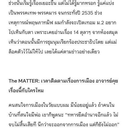
ช่วงนั้นเริ่มรู้เรื่องเยอะขึ้น แต่ไม่ได้รู้มากหรอก รู้แค่แบ่ง
เป็นพรรคเทพ-พรรคมาร จนกระทั่งปี 2535 ช่วง
เหตุการณ์พฤษภาทมิฬ ผมกำลังจะเปิดเทอม ม.2 อยาก
ไปเห็นกับตา เพราะเคยอ่านเรื่อง 14 ตุลาฯ จากห้องสมุด
เห็นว่าตอนนั้นมีการชุมนุมเรียกร้องประชาธิปไตย แต่แม่
ล็อคตัวไว้ไม่ให้ไป เลยได้แค่ตามข่าวอย่างเดียว
The MATTER: เวลาติดตามเรื่องการเมือง อาจารย์คุย
เรื่องนี้กับใครไหม
คนสนใจการเมืองในวัยแบบผม มีน้อยอยู่แล้ว ถ้าคนใน
บ้านที่สนใจมีพ่อ เขาก็พูดนะ “ทหารยึดอำนาจอีกแล้ว ไม่
จบไม่สิ้นเสียที นึกว่าจะออกจากการเมือง แต่ก็ยังไม่ออก”