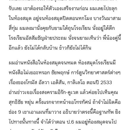
รับเลย เขาต้องรอให้ตัวเองเสร็จงานก่อน ผมเลยไปขลุก
ในห้องสมุด อยู่จนห้องสมุดปิดตอนหกโมง บางวันมาสาม
สี่ทุ่ม ผมลงมานั่งคุยกับยามใต้ถุนโรงเรียน นั่งอยู่ใต้ตึก
โรงเรียนอัสสัมชัญฝ่ายประถม นั่งจนยามเห็นว่า พี่น้องคู่นี้
อีกแล้ว ยังไม่ได้กลับบ้าน ข้าวก็ยังไม่ได้กิน
ผมอ่านหนังสือในห้องสมุดจนหมด ห้องสมุดโรงเรียนมี
หนังสือไม่เยอะหรอก ชัยพฤกษ์ การ์ตูนวิทยาศาสตร์ต่างๆ
เรื่องของโทมัส อัลวา เอดิสัน, กาลิเลโอ ตอนปี 2533
อ่านข่าวเจอเรื่องสงครามอิรัก-คูเวต แล้วค่อยไปเห็นคุณ
สุทธิชัย หยุ่น ครั้งแรกจากหน้าจอโทรทัศน์ ถ้าจำไม่ผิดคือ
ช่อง 9 เขาเอาแผนที่มาวาง อธิบายว่าตรงนี้คือฐานทัพ ยิง
ไปทางนั้นทางนี้ จำได้ว่าตอน ป.6 ผมอยู่ห้องสมุดจนไป