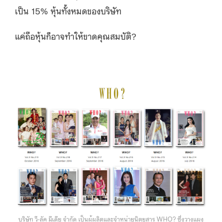
เป็น 15% หุ้นทั้งหมดของบริษัท
แค่ถือหุ้นก็อาจทำให้ขาดคุณสมบัติ?
บริษัท วี-ลัค มีเดีย จำกัด เป็นผู้ผลิตและจำหน่ายนิตยสาร WHO? ซึ่งวางแผง