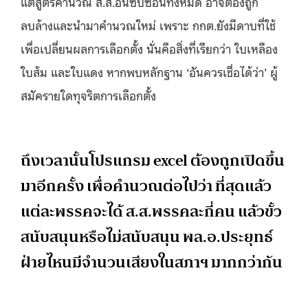
แต่สูตรคำนวณ ส.ส.อันซับซ้อนทั้งหมด อาจต้องถูก
ลบล้างและนำมาคำนวณใหม่ เพราะ กกต.ยังมีดาบที่ใช้
เพื่อเปลี่ยนผลการเลือกตั้ง นั่นคือสิ่งที่เรียกว่า ใบเหลือง
ใบส้ม และใบแดง หากพบหลักฐาน ‘อันควรเชื่อได้ว่า’ ผู้
สมัครายใดทุจริตการเลือกตั้ง
ถึงเวลานั้นโปรแกรม excel ต้องถูกเปิดขึ้น
มาอีกครั้ง เพื่อคำนวณต่อไปว่า ที่สุดแล้ว
แต่ละพรรคจะได้ ส.ส.พรรคละกี่คน แล้วขั้ว
สนับสนุนหรือไม่สนับสนุน พล.อ.ประยุทธ์
ฝ่ายไหนมีจำนวนเสียงในสภาฯ มากกว่ากัน