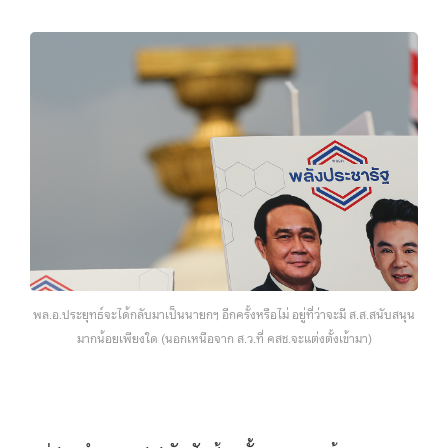
พล.อ.ประยุทธ์จะได้กลับมาเป็นนายกฯ อีกครั้งหรือไม่ อยู่ที่ว่าจะมี ส.ส.สนับสนุน
มากน้อยเพียงใด (นอกเหนือจาก ส.ว.ที่ คสช.จะแต่งตั้งเข้ามา)