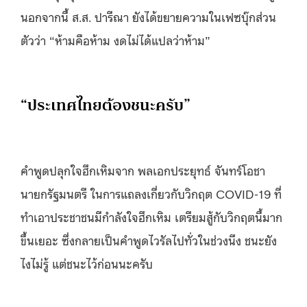
นอกจากนี้ ส.ส. ปารีณา ยังได้ขยายความในเฟซบุ๊กส่วน
ตัวว่า “ห้ามคือห้าม งดไม่ได้แปลว่าห้าม”
“ประเทศไทยต้องชนะครับ”
คำพูดปลุกใจฮึกเหิมจาก พลเอกประยุทธ์ จันทร์โอชา
นายกรัฐมนตรี ในการแถลงเกี่ยวกับวิกฤต COVID-19 ที่
ทำเอาประชาชนมีกำลังใจฮึกเหิม เตรียมสู้กับวิกฤตนี้มาก
ขึ้นเยอะ ซึ่งกลายเป็นคำพูดไวรัลไปทั่วในช่วงนึง ชนะยัง
ไงไม่รู้ แต่ชนะไว้ก่อนนะครับ