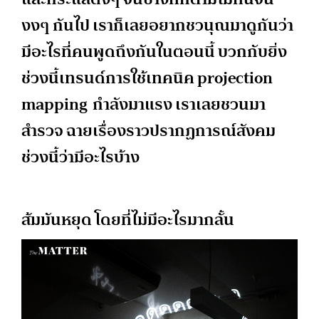
งงๆ กันไป เราก็เลยอยากชวนุณมาดูกันว่า
มีอะไรที่คนพูดถึงกันในตอนนี้ บวกกับยิ่ง
ช่วงนี้เทรนด์การใช้เทคนิค projection
mapping กำลังมาแรง เราเลยชวนมา
สำรวจ ฉายเรื่องราวปรากฏการณ์สังคม
ช่วงนี้ว่ามีอะไรบ้าง
ส้มมันหยุด โดยที่ไม่มีอะไรมากลั้น