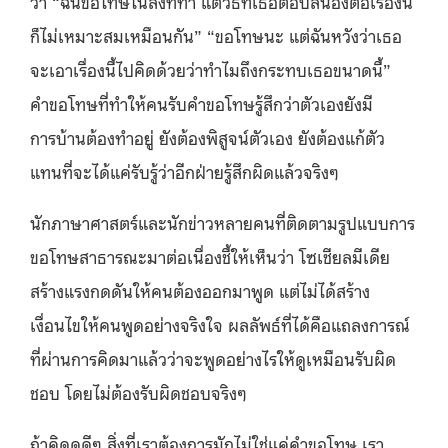
ว่า “ฉันขอโทษในสิ่งที่ทำ แต่วิธีที่เธอตอบสนองต่อเรื่องนี้
ก็ไม่เหมาะสมเหมือนกัน” “ขอโทษนะ แต่ฉันหวังว่าเธอ
จะเอาเรื่องนี้ไปคิดด้วยว่าทำไมถึงกระทบเธอขนาดนี้”
คำขอโทษที่ทำให้คนรับคำขอโทษรู้สึกว่าตัวเองยังมี
การบ้านต้องทำอยู่ ยังต้องพิสูจน์ตัวเอง ยังต้องแก้ตัว
แทนที่จะได้แค่รับรู้ว่าอีกฝ่ายรู้สึกผิดแล้วจริงๆ
นักภาษาศาสตร์และนักข่าวหลายคนที่ติดตามรูปแบบการ
ขอโทษสาธารณะมาต่อเนื่องชี้ให้เห็นว่า โซเชียลมีเดีย
สร้างแรงกดดันให้คนต้องออกมาพูด แต่ไม่ได้สร้าง
เงื่อนไขให้คนพูดอย่างจริงใจ ผลลัพธ์ที่ได้คือแถลงการณ์
ที่ผ่านการคิดมาแล้วว่าจะพูดอย่างไรให้ดูเหมือนรับผิด
ชอบ โดยไม่ต้องรับผิดชอบจริงๆ
ถ้าคิดดูดีๆ สิ่งที่เราต้องการมักไม่ใช่แค่คำขอโทษ เรา