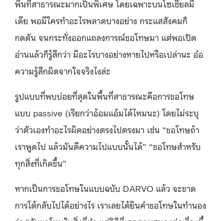
พื้นที่สาธารณะมากเป็นพิเศษ โดยเฉพาะบนโซเชียลมี
เดีย พอมีใครทำอะไรพลาดบางอย่าง กระแสสังคมก็
กดดัน จนกระทั่งออกแถลงการณ์ขอโทษมา แต่พอเปิด
อ่านแล้วก็รู้สึกว่า มีอะไรบางอย่างหายไปหรือเปล่านะ อ๋อ
ความรู้สึกผิดจากใจจริงไงล่ะ
รูปแบบที่พบบ่อยที่สุดในพื้นที่สาธารณะคือการขอโทษ
แบบ passive (เรียกว่าอ้อมแอ้มได้ไหมนะ) โดยไม่ระบุ
ว่าตัวเองทำอะไรผิดอย่างตรงไปตรงมา เช่น “ขอโทษถ้า
เราพูดไป แล้วมันตีความไปแบบนั้นได้” “ขอโทษสำหรับ
ทุกสิ่งที่เกิดขึ้น”
หากเป็นการขอโทษในแบบฉบับ DARVO แล้ว จะขาด
การโต้กลับไปได้อย่างไร เราเลยได้ยินคำขอโทษในทำนอง