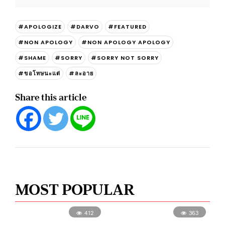
#APOLOGIZE
#DARVO
#FEATURED
#NON APOLOGY
#NON APOLOGY APOLOGY
#SHAME
#SORRY
#SORRY NOT SORRY
#ขอโทษนะแต่
#ละอาย
Share this article
MOST POPULAR
412
363