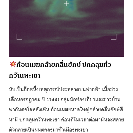
ก้อนเมฆคล้ายคลื่นยักษ์ ปกคลุมทั่ว
กว๊านพะเยา
นับเป็นอีกหนึ่งเหตุการณ์ประหลาดบนฟากฟ้า เมื่อช่วง
เดือนกรกฎาคม ปี 2560 กลุ่มนักท่องเที่ยวและชาวบ้าน
พากันตกใจหลังเห็น ก้อนเมฆขนาดใหญ่คล้ายคลื่นยักษ์สึ
นามิ ปกคลุมกว๊านพะเยา ก่อนที่ในเวลาต่อมามันจะสลาย
ตัวกลายเป็นฝนตกลงมาทั่วเมืองพะเยา