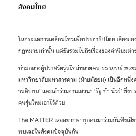
สังคมไทย
ในกระแสการเคลื่อนไหวเพื่อประชาธิปไตย เสียงของค
กฎหมายเท่านั้น แต่ยังรวมไปถึงเรื่องของค่านิยมต
ท่ามกลางผู้ปราศรัยรุ่นใหม่หลายคน
ธนาภรณ์ พรหม
มหาวิทยาลัยมหาสารคาม (ฝ่ายมัธยม) เป็นอีกหนึ่งค
านสิบ่ทน’ และเข้าร่วมงานเสวนา ‘รัฐ ทำ นัวร์’ ซึ่งป
คนรุ่นใหม่เอาไว้ด้วย
The MATTER เลยอยากพาทุกคนมาร่วมกันฟังเสียงขอ
พบเจอในสังคมปัจจุบันกัน