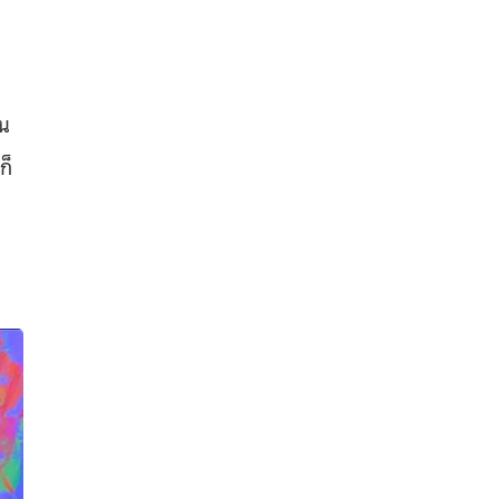
วน
ก็