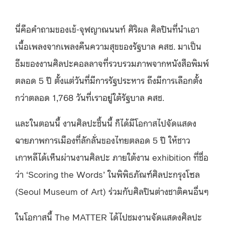
นี่คือคำถามของเข้-จุฬญาณนนท์ ศิริผล ศิลปินที่นำเอา
เนื้อเพลงจากเพลงคืนความสุขของรัฐบาล คสช. มาเป็น
ธีมของงานศิลปะคอลลาจที่รวบรวมภาพจากหนังสือพิมพ์
ตลอด 5 ปี ตั้งแต่วันที่มีการรัฐประหาร ถึงมีการเลือกตั้ง
กว่าตลอด 1,768 วันที่เราอยู่ใต้รัฐบาล คสช.
และในตอนนี้ งานศิลปะชิ้นนี้ ก็ได้มีโอกาสไปจัดแสดง
ฉายภาพการเมืองที่ลักลั่นของไทยตลอด 5 ปี ให้ชาว
เกาหลีได้เห็นผ่านงานศิลปะ ภายใต้งาน exhibition ที่ชื่อ
ว่า ‘Scoring the Words’ ในพิพิธภัณฑ์ศิลปะกรุงโซล
(Seoul Museum of Art) ร่วมกับศิลปินต่างชาติคนอื่นๆ
ในโอกาสนี้ The MATTER ได้ไปชมงานจัดแสดงศิลปะ