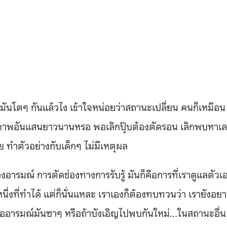
รามันโตๆ กันแล้วไง เข้าใจหน่อยว่าสถานะเปลี่ยน คนก็เหมือน
มิตรภาพอันแสนยาวนานหรอ พอเลิกปุ๊บต้องตัดรอน เลิกพบหาเ
เลย ทำตัวอย่างกับเด็กๆ ไม่มีเหตุผล
งอารมณ์ การตัดช่องทางการรับรู้ มันก็คือการที่เราดูแลตัวเ
ึ่งที่ทำได้ แต่ก็นั่นแหละ เราเองก็ต้องทบทวนว่า เรายังอย
ออารมณ์มันซาๆ หรือถ้าบังเอิญไปพบกันใหม่…ในสถานะอื่น