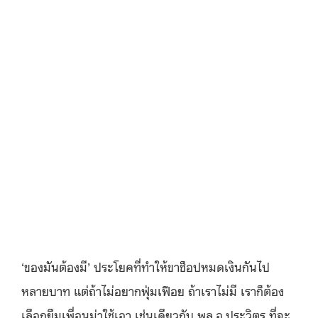
‘ของมันต้องมี’ ประโยคที่ทำให้ขาช็อปหมดเงินกันไป
หลายบาท แต่ถ้าไม่อยากฟุ่มเฟือย ถ้าเราไม่มี เราก็ต้อง
เลือกยืมเพื่อนม่าใช้เอา เช่นเดียวกับ พล.อ.ประวิตร ที่จะ