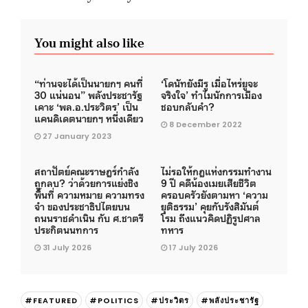
You might also like
“ท่านจะได้เป็นนายกฯ คนที่
‘โดนัทยังมีรู เมื่อไหร่ยูจะ
30 แน่นอน” พลังประชารัฐ
จริงใจ’ ทำไมนักการเมือง
เคาะ ‘พล.อ.ประวิตร’ เป็น
ชอบกลับคำ?
แคนดิเดตนายกฯ หนึ่งเดียว
8 December 2022
27 January 2023
สถาปัตย์คณะราษฎร์กำลัง
ไม่รอให้กฎแห่งกรรมทำงาน
ถูกลบ? ว่าด้วยการแย่งชิง
9 ปี คดีน้องเมยเสียชีวิต
พื้นที่ ความหมาย ความทรง
ครอบครัวยังตามหา ‘ความ
จำ ของประชาธิปไตยบน
ยุติธรรม’ คุยกับรังสิมันต์
ถนนราชดำเนิน กับ ศ.ชาตรี
โรม ถึงแนวคิดปฏิรูปศาล
ประกิตนนทการ
ทหาร
31 July 2026
17 July 2026
#FEATURED
#POLITICS
#ประวิตร
#พลังประชารัฐ