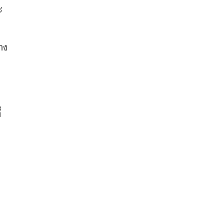
ะ
าง
่