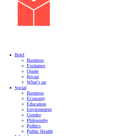
Brief
Business
Explainer
Quote
Recap
What’s up
Social
Business
Economy
Education
Environment
Gender
Philosophy
Politics
Public Health