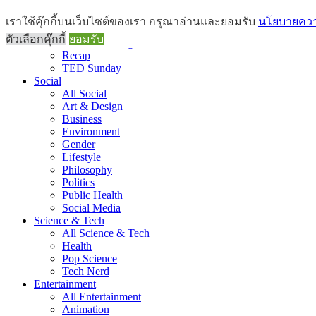
Brief
เราใช้คุ๊กกี้บนเว็บไซต์ของเรา กรุณาอ่านและยอมรับ
นโยบายความ
All Brief
ตัวเลือกคุ๊กกี้
ยอมรับ
Goods Morning
Recap
TED Sunday
Social
All Social
Art & Design
Business
Environment
Gender
Lifestyle
Philosophy
Politics
Public Health
Social Media
Science & Tech
All Science & Tech
Health
Pop Science
Tech Nerd
Entertainment
All Entertainment
Animation