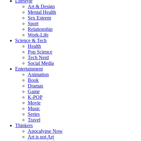
Lifestyle
Art & Design
Mental Health
Sex Esteem
Sport
Relationship
Work-Life
Science & Tech
Health
Pop Science
Tech Nerd
Social Media
Entertainment
Animation
Book
Dramas
Game
K-POP
Movie
Music
Series
Travel
Thinkers
Apocalypse Now
Art is not Art