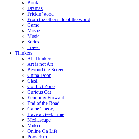
Book
Dramas
Frickin’ good
From the other side of the world
Game
Movie
Music
Series
Travel
Thinkers
All Thinkers
Art is not Art
Beyond the Screen
China Door
Clash
Conflict Zone
Curious Cat
Economy Forward
End of the Road
Game Theory
Have a Geek Time
Mediascape
Miikia
Online On Life
Powerism