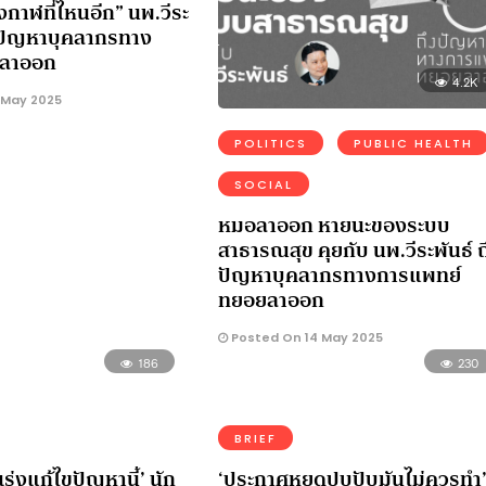
งกาฬที่ไหนอีก” นพ.วีระ
ึงปัญหาบุคลากรทาง
ลาออก
4.2K
 May 2025
POLITICS
PUBLIC HEALTH
SOCIAL
หมอลาออก หายนะของระบบ
สาธารณสุข คุยกับ นพ.วีระพันธ์ ถ
ปัญหาบุคลากรทางการแพทย์
ทยอยลาออก
Posted On 14 May 2025
186
230
BRIEF
ร่งแก้ไขปัญหานี้’ นัก
‘ประกาศหยุดปุบปับมันไม่ควรทำ