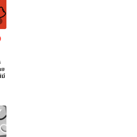
ร
าย
มี