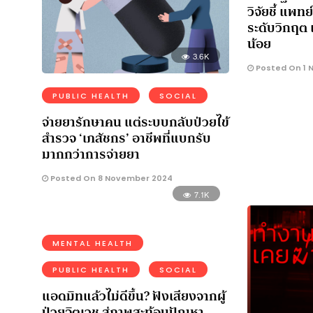
วิจัยชี้ แพท
ระดับวิกฤต 
น้อย
3.6K
Posted On 1 
PUBLIC HEALTH
SOCIAL
จ่ายยารักษาคน แต่ระบบกลับป่วยไข้
สำรวจ ‘เภสัชกร’ อาชีพที่แบกรับ
มากกว่าการจ่ายยา
Posted On 8 November 2024
7.1K
MENTAL HEALTH
PUBLIC HEALTH
SOCIAL
แอดมิทแล้วไม่ดีขึ้น? ฟังเสียงจากผู้
ป่วยจิตเวช สู่ภาพสะท้อนปัญหา