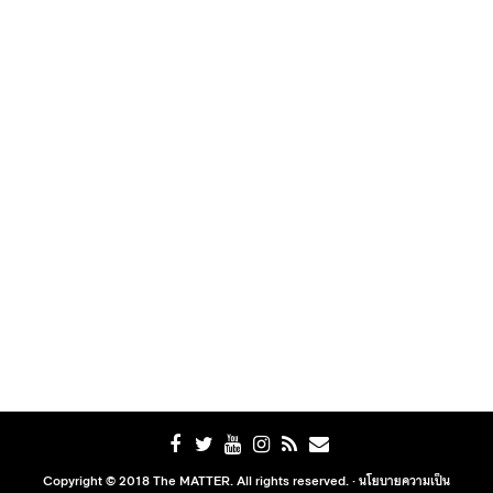
Copyright © 2018 The MATTER. All rights reserved. ·
นโยบายความเป็น