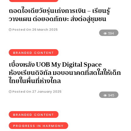
ถอดไอเดียวัยรุ่นเก่งการเงิน – เรียนรู้
วางแผน ต่อยอดทักษะ ส่งต่อสู่ชุมชน
Posted On 26 March 2025
594
BRANDED CONTENT
เบื้องหลัง UOB My Digital Space
ห้องเรียนดิจิทัล มอบอนาคตที่สดใสให้เด็ก
ไทยในพื้นที่ห่างไกล
Posted On 27 January 2025
945
BRANDED CONTENT
PROGRESS IN HARMONY