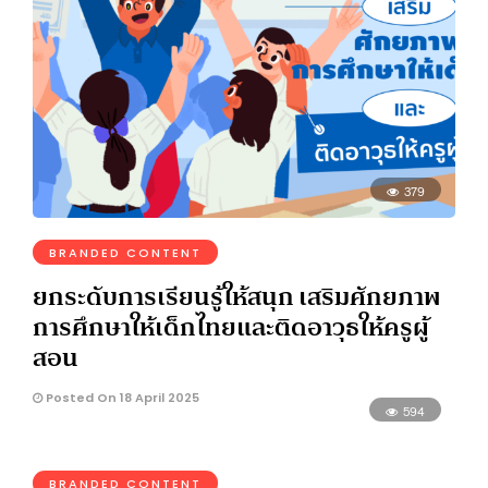
379
BRANDED CONTENT
ยกระดับการเรียนรู้ให้สนุก เสริมศักยภาพ
การศึกษาให้เด็กไทยและติดอาวุธให้ครูผู้
สอน
Posted On 18 April 2025
594
BRANDED CONTENT