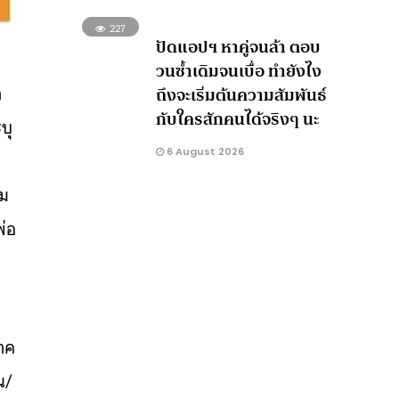
227
ปัดแอปฯ หาคู่จนล้า ตอบ
วนซ้ำเดิมจนเบื่อ ทำยังไง
า
ถึงจะเริ่มต้นความสัมพันธ์
กับใครสักคนได้จริงๆ นะ
บุ
6 August 2026
คม
พ่อ
าค
น/