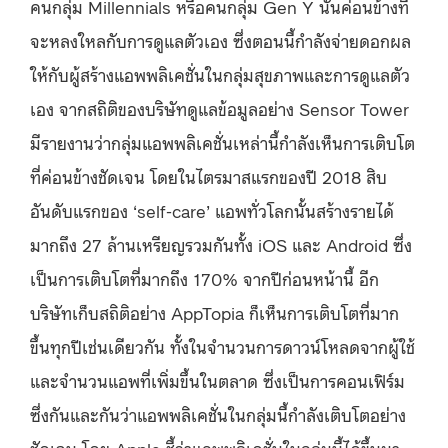
คนกลุ่ม
Millennials
หรือคนกลุ่ม
Gen Y
นั้นค่อนข้างที่
จะหลงใหลกับการดูแลตัวเอง
ซึ่งตอนนี้กำลังจ่ายดอกผล
ให้กับผู้สร้างแอพพลิเคชั่นในกลุ่มสุขภาพและการดูแลตัว
เอง
จากสถิติของบริษัทดูแลข้อมูลอย่าง
Sensor Tower
มีรายงานว่ากลุ่มแอพพลิเคชั่นเหล่านี้กำลังเห็นการเติบโต
ที่ค่อนข้างชัดเจน
โดยในไตรมาสแรกของปี
2018
สิบ
อันดับแรกของ
‘self-care’
แอพทั่วโลกนั้นสร้างรายได้
มากถึง
27
ล้านเหรียญรวมกันทั้ง
iOS
และ
Android
ซึ่ง
เป็นการเติบโตที่มากถึง
170%
จากปีก่อนหน้านี้
อีก
บริษัทเก็บสถิติอย่าง
AppTopia
ก็เห็นการเติบโตที่มาก
ขึ้นทุกปีเช่นเดียวกัน
ทั้งในจำนวนการดาวน์โหลดจากผู้ใช้
และจำนวนแอพที่เพิ่มขึ้นในตลาด
ซึ่งเป็นการคอนเฟิร์ม
ซึ่งกันและกันว่าแอพพลิเคชั่นในกลุ่มนี้กำลังเติบโตอย่าง
ชัดเจน
โดย Apple
ชี้ว่าแอพพลิเคชั่นในกลุ่มนี้ได้ขึ้นมา