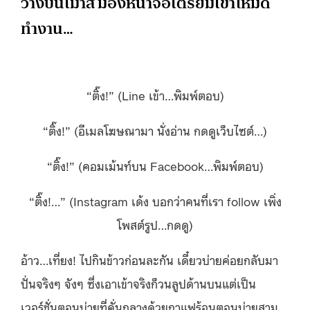
วางบนเมาส์
มองหน้าจอเตรียมเข้าโหมด
ทำงาน
…
“
ติ๊ง
!” (Line
เข้า
…
พิมพ์ตอบ
)
“
ติ๊ง
!” (
อีเมลโฆษณามา
นั่งอ่าน
กดดูเว็บไซต์
…)
“
ติ๊ง
!” (
คอมเม้นท์บน
Facebook…
พิมพ์ตอบ
)
“
ติ๊ง
!…” (Instagram
เด้ง
บอกว่าคนที่เรา
follow
เพิ่ง
โพสต์รูป
…
กดดู
)
อ้าว
…
เที่ยง
!
ไปกินข้าวก่อนละกัน
เดี๋ยวบ่ายค่อยกลับมา
ปั่นจริงๆ จังๆ
ซึ่งเอาเข้าจริงก็วนลูปด้านบนแต่เป็น
เวอร์ชั่นตอนบ่ายที่คั่นกลางด้วยกาแฟร้อนตอนบ่ายสาม