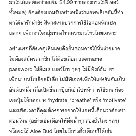
มาใช้ได้แต่ต้องจ่ายเพิ่ม
$4.99 หาก
ต้องการใช้ฟีเจอร์
ทั้งหมด
)
ก็คงต้องยอมรับอย่างหนึ่งว่าแอพพลิเคชั่นนี้ทำ
มาได้น่ารักน่าชัง
สีพาสเทลบวกการใช้ไอคอนพิกเซล
แตกๆ เพื่อเอาใจกลุ่มหลงใหลความเรโทรโดยเฉพาะ
อย่างแรกที่สังเกตุเห็นเลยคือขั้นตอนการใช้นั้นง่ายมาก
ไม่ต้องสมัครสมาชิก
ไม่ต้องเลือก
username
password
ใส่อีเมล
เบอร์โทร
ฯลฯ
ไม่มีฟังก์ชั่น
‘
หา
เพื่อน
’
บนโซเชียลมีเดีย
ไม่มีฟีเจอร์เพื่อให้แข่งขันกันเป็น
อันดับหนึ่ง
เมื่อเปิดขึ้นมาปุ๊บก็เข้าไปหน้าการใช้งาน ก็จะ
เจอปุ่มให้กดอย่าง
‘hydrate’ ‘breathe’
หรือ
‘motivate’
และเซ็ตเวลาที่คุณต้องการอยากให้แอพนี้เตือนว่าต้องทำ
ตอนไหน
(
อย่างเช่นเตือนให้ดื่มน้ำทุกสองชั่วโมง
ฯลฯ
)
หรือจะใช้
Aloe Bud
โดยไม่มีการตั้งเตือนก็ได้เช่น