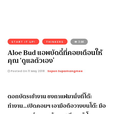
START IT UP!
THINKERS
3.6K
Aloe Bud แอพบัดดี้ที่คอยเตือนให้
คุณ ‘ดูแลตัวเอง’
Posted On 11 May 2018
Sopon Supamangmee
ตอกบัตรเข้างาน
ชงกาแฟมานั่งที่โต๊ะ
ทำงาน
…
เปิดคอมฯ
เอามือถือวางบนโต๊ะ
มือ