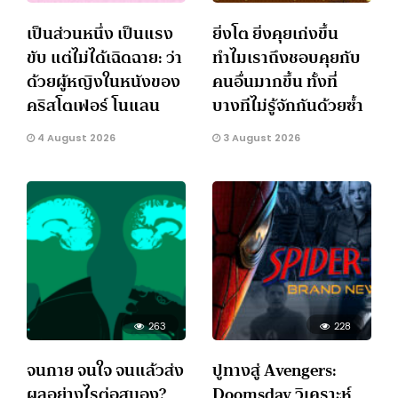
เป็นส่วนหนึ่ง เป็นแรง
ยิ่งโต ยิ่งคุยเก่งขึ้น
ขับ แต่ไม่ได้เฉิดฉาย: ว่า
ทำไมเราถึงชอบคุยกับ
ด้วยผู้หญิงในหนังของ
คนอื่นมากขึ้น ทั้งที่
คริสโตเฟอร์ โนแลน
บางทีไม่รู้จักกันด้วยซ้ำ
4 August 2026
3 August 2026
263
228
จนกาย จนใจ จนแล้วส่ง
ปูทางสู่ Avengers:
ผลอย่างไรต่อสมอง?
Doomsday วิเคราะห์