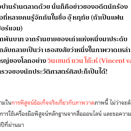
นร้านตลาดด้วย นั่นก็คือข่าวของอดีตนักร้อง
ี่หลายคนรู้จักกันในชื่อ อุ๊ หฤทัย (ถ้าเป็นแฟน
เปอร์แจม)
ักพันบาท จากร้านขายของเก่าแห่งหนึ่งมาประดับ
กลับกลายเป็นว่า เธอสงสัยว่าหนึ่งในภาพวาดเหล่า
งใหญ่ของโลกอย่าง
วินเซนต์ แวน โก๊ะห์ (Vincent 
วจของนักประวัติศาสตร์ศิลปะก็เป็นได้!
ยามใน
การพิสูจน์ข้อเท็จจริงเกี่ยวกับภาพวาด
ภาพนี้ ไม่ว่าจะด
รใช้เครื่องมือพิสูจน์หลักฐานจากสื่อออนไลน์ และขอควา
ีที่ผ่านมา