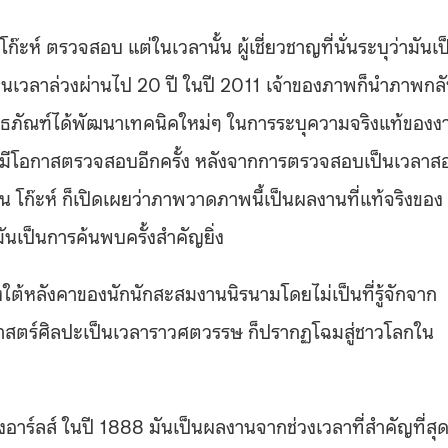
ห์ ตรวจสอบ แต่ในเวลานั้น ผู้เชี่ยวชาญที่นั่นระบุว่ามันเป
จนเวลาล่วงผ่านไป 20 ปี ในปี 2011 เจ้าของภาพก็นำภาพกล
พิพิธภัณฑ์ได้พัฒนาเทคนิคใหม่ๆ ในการระบุความจริงแท้ของง
ยได้มีโอกาสตรวจสอบอีกครั้ง หลังจากการตรวจสอบเป็นเวลาส
วน โก๊ะห์ ก็เปิดเผยว่าภาพวาดภาพนี้เป็นผลงานที่แท้จริงของ
มันเป็นการค้นพบครั้งสำคัญยิ่ง
้องใต้หลังคาของนักนักสะสมงานนิรนามโดยไม่เป็นที่รู้จักจาก
ิศาสตร์ศิลปะเป็นเวลาราวศตวรรษ ก็ปรากฏโฉมสู่ชาวโลกใน
อาร์ลส์ ในปี 1888 มันเป็นผลงานจากช่วงเวลาที่สำคัญที่สุ