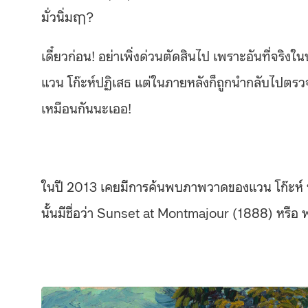
มั่วนิ่มฤา?
เดี๋ยวก่อน! อย่าเพิ่งด่วนตัดสินไป เพราะอันที่จริง
แวน โก๊ะห์ปฏิเสธ แต่ในภายหลังก็ถูกนำกลับไปตรวจส
เหมือนกันนะเออ!
ในปี 2013 เคยมีการค้นพบภาพวาดของแวน โก๊ะห์ ที
นั้นมีชื่อว่า Sunset at Montmajour (1888) หรือ พ