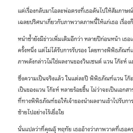
แต่เรื่องกลับมาโอละพ่อตรงที่เธอดันไปให้สัมภาษณ์
เฉลยปริศนาเกี่ยวกับภาพวาดภาพนี้ให้แก่เธอ เรื่อง
หนำซ้ำยังมีข่าวเพิ่มเติมอีกว่า หลายปีก่อนหน้า เ
ครั้งหนึ่ง แต่ไม่ได้รับการรับรอง โดยทางพิพิธภัณ
ภาพดังกล่าวไม่ใช่ผลงานของวินเซนต์ แวน โก๊ะห์ แ
ซึ่งความเป็นจริงแล้ว ในแต่ละปี พิพิธภัณฑ์แวน โก๊ะ
เป็นของแวน โก๊ะห์ หลายร้อยชิ้น ไม่ว่าจะเป็นเอกส
ที่ทางพิพิธภัณฑ์ขอให้เจ้าของนำผลงานเข้าไปรับการต
ซ้ายไปอย่างไร้เยื่อใย
นั่นแปลว่าที่คุณอุ๊ หฤทัย เธออ้างว่าภาพวาดที่เธอคร