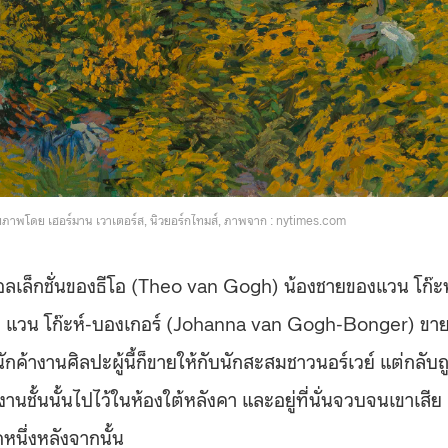
ยภาพโดย เฮอร์มาน เวาเตอร์ส, นิวยอร์กไทมส์, ภาพจาก : nytimes.com
คอลเล็กชั่นของธีโอ (Theo van Gogh) น้องชายของแวน โก๊ะห
นนา แวน โก๊ะห์-บองเกอร์ (Johanna van Gogh-Bonger) ขา
ค้างานศิลปะผู้นี้ก็ขายให้กับนักสะสมชาวนอร์เวย์ แต่กลับถ
านชั้นนั้นไปไว้ในห้องใต้หลังคา และอยู่ที่นั่นจวบจนเขาเสีย
หนึ่งหลังจากนั้น