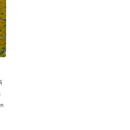
์
ย
ูก