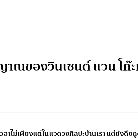
ณของวินเซนต์ แวน โก๊ะห์ 
ที่ฮือฮาไม่เพียงแต่ในแวดวงศิลปะบ้านเรา แต่ยังดึงด