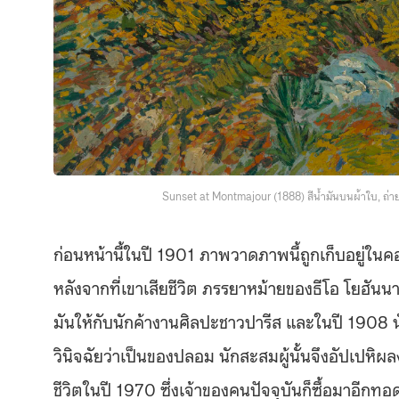
Sunset at Montmajour (1888) สีน้ำมันบนผ้าใบ, ถ่า
ก่อนหน้านี้ในปี 1901 ภาพวาดภาพนี้ถูกเก็บอยู่ใน
หลังจากที่เขาเสียชีวิต ภรรยาหม้ายของธีโอ โยฮั
มันให้กับนักค้างานศิลปะชาวปารีส และในปี 1908 นัก
วินิจฉัยว่าเป็นของปลอม นักสะสมผู้นั้นจึงอัปเปหิผลง
ชีวิตในปี 1970 ซึ่งเจ้าของคนปัจจุบันก็ซื้อมาอีกทอด