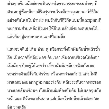
ต่างๆ หรือแม้แต่การเป็นฉากในงานวรรณกรรมต่างๆ ที่
ตัวเอกผู้ซึ่งหนีจากชีวิตวุ่นวายในเมืองกรุงออกมาใช้ชีวิต
อย่างสันโดดในบ้านไร่ พบรักกับวิถีชีวิตแบบนี้และชุมชนที่
พยายามช่วยเหลือตัวเอง ให้ยืนบนลำแข้งของตนเองได้…
แล้วก็มาสู่ฉากจบแบบแฮปปี้เอนดิ้ง
แสนจะคลีเช่ เห็น อ่าน ดู หรือกระทั่งนึกฝันกันซ้ำแล้วซ้ำ
อีก เป็นฉากที่คลีเช่พอๆ กับเวลาเห็นฉากบริเวณโกดังท่า
เรือมืดๆ ก็จะรู้ได้เลยว่า เดี๋ยวมันต้องมีการฟัดกันเละ
ระหว่างฝ่ายฮีโร่กับตัวร้าย หรือระหว่างแก๊ง 2 แก๊ง ไม่ก็
มาแลกของนอกกฎหมายอะไรกัน คลีเช่ระดับฉากพระเอก
นางเอกล้มพร้อมๆ กันแล้วแม่มต้องทับกัน ไม่เผลอจูบกัน
หน้าแดง ก็จ้องตากันนาน แช่กล้องไว้พักนึงแล้วค่อย ‘ชะ
อุ้ย ขวยเขิน’