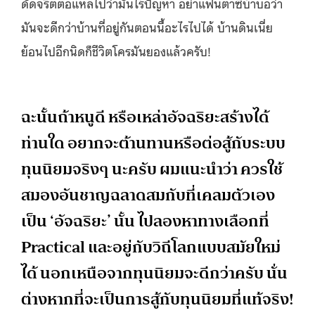
ดัดจริตตอแหลไปว่ามันไร้ปัญหา อย่าแฟนตาซีบ้าบอว่า
มันจะดีกว่าบ้านที่อยู่กันตอนนี้อะไรไปได้ บ้านดินเนี่ย
ย้อนไปอีกนิดก็ชีวิตโครมันยองแล้วครับ!
ฉะนั้นถ้าหนูดี หรือเหล่าอัจฉริยะสร้างได้
ท่านใด อยากจะต้านทานหรือต่อสู้กับระบบ
ทุนนิยมจริงๆ นะครับ ผมแนะนำว่า ควรใช้
สมองอันชาญฉลาดสมกับที่เคลมตัวเอง
เป็น ‘อัจฉริยะ’ นั้น ไปลองหาทางเลือกที่
Practical และอยู่กับวิถีโลกแบบสมัยใหม่
ได้ นอกเหนือจากทุนนิยมจะดีกว่าครับ นั่น
ต่างหากที่จะเป็นการสู้กับทุนนิยมที่แท้จริง!