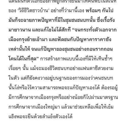
แดนฝันที่ตัวเอกของภาพถูกสร้างขึ้นมาให้ค้นพบในสเน่ห์
ของ ‘วิถีชีวิตชาวบ้าน’ อย่างที่ว่ามานี้เอง
พร้อมๆ กันไป
มันก็จะฉายภาพปัญหาที่มีในชุมชนชนบทนั้น ซึ่งเรื้อรัง
มายาวนาน และแก้ไขไม่ได้สักที “จนกระทั่งตัวเอกจาก
เมืองกรุงย้ายเข้ามา และฟัดชนกับปัญหาคาราคาซัง
เหล่านั้นให้ จนแก้ปัญหาของชุมชนอย่างถอนรากถอน
โคนได้ในที่สุด”
การสร้างภาพแบบนี้เองที่มีให้เห็นซ้ำๆ
เรื่อยๆ นั้น แม้จะมองชีวิตชนบทอย่างแฟนตาซีสวยงาม
ในตัว แต่ก็ยังคงวางอยู่บนฐานของการมองว่าคนชนบท
นั้นโง่หรือไร้ความสามารถพอจะแก้ปัญหาเองได้ ต้องรอผู้
มีการศึกษาจากเมืองกรุงหรืออย่างน้อยก็ไปผ่านมาตรฐาน
การศึกษาจากเมืองใหญ่มา แล้วมาช่วยเหลือเพื่อให้เข้ม
แข็งพอจะยืนด้วยลำแข้งตัวเองได้