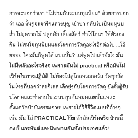
การจะบอกว่าเรา “ไม่ร่วมกับระบบทุนนิยม” ด้วยการบอก
ว่า เออ งั้นกูจะจาริกแสวงบุญ เข้าป่า กลับไปเป็นมนุษย
ถ้ำ ไปขุดรากไม้ ปลูกผัก เลี้ยงสัตว์ ทำไร่ไถนา ให้ตัวเอง
กิน ไม่สนใจทุนนิยมและโลกทางวัตถุอะไรอีกต่อไป …โอ้
ยยยย ใครมันก็พูดได้ แบบนั้น? แต่พูดไปแล้วยังไง
มัน
ไม่มีพลังอะไรจริงๆ เพราะมันไม่
practical หรือมันไม่
เวิร์คในทางปฏิบัติ
ไม่ต้องไปดูไกลหรอกครับ วัดทุกวัด
ในไทยที่บอกว่าละกิเลส เลิกยุ่งกับโลกทางวัตถุ ยังตั้งตู้รับ
บริจาคและทำงานในระบบทุนกันหมดเลยนั่นแหละ
ตั้งแต่วัดป่ายันธรรมกาย! เพราะไอ้วิธีชีวิตแบบที่อ้างๆ
เนี่ย มัน
ไม่
PRACTICAL โว้ย ถ้ามันเวิร์คจริง ป่านนี้
คงเป็นอรหันต์และนิพพานกันทั้งประเทศแล้ว
!