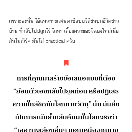
เพราะฉะนั้น ไอ้แนวทางแฟนตาซีแบบวิถีชนบทชีวิตชาว
บ้าน ที่กลับไปปลูกไร่ ไถนา เลี้ยงควายอะไรเองใหม่เนี่ย
มันไม่เวิร์ค มันไม่ practical ครับ
การที่คุณมาสร้างข้อเสนอแบบที่ต้อง
“ย้อนตัวเองกลับไปยุคก่อน หรือปฏิเสธ
ความใกล้ชิดกับโลกทางวัตถุ” นั้น มันยิ่ง
เป็นการเน้นย้ำกลับคืนมาในโลกจริงว่า
“เออ ทางเลือกอื่นๆ นอกเหนือจากทาง