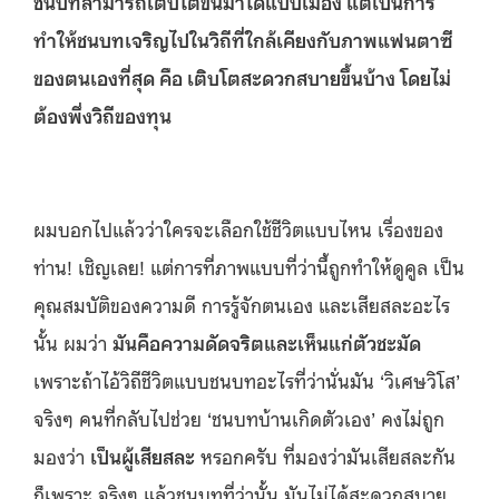
ชนบทสามารถเติบโตขึ้นมาได้แบบเมือง แต่เป็นการ
ทำให้ชนบทเจริญไปในวิถีที่ใกล้เคียงกับภาพแฟนตาซี
ของตนเองที่สุด คือ เติบโตสะดวกสบายขึ้นบ้าง โดยไม่
ต้องพึ่งวิถีของทุน
ผมบอกไปแล้วว่าใครจะเลือกใช้ชีวิตแบบไหน เรื่องของ
ท่าน! เชิญเลย! แต่การที่ภาพแบบที่ว่านี้ถูกทำให้ดูคูล เป็น
คุณสมบัติของความดี การรู้จักตนเอง และเสียสละอะไร
นั้น ผมว่า
มันคือความดัดจริตและเห็นแก่ตัวชะมัด
เพราะถ้าไอ้วิถีชีวิตแบบชนบทอะไรที่ว่านั่นมัน ‘วิเศษวิโส’
จริงๆ คนที่กลับไปช่วย ‘ชนบทบ้านเกิดตัวเอง’ คงไม่ถูก
มองว่า
เป็นผู้เสียสละ
หรอกครับ ที่มองว่ามันเสียสละกัน
ก็เพราะ จริงๆ แล้วชนบทที่ว่านั้น มันไม่ได้สะดวกสบาย