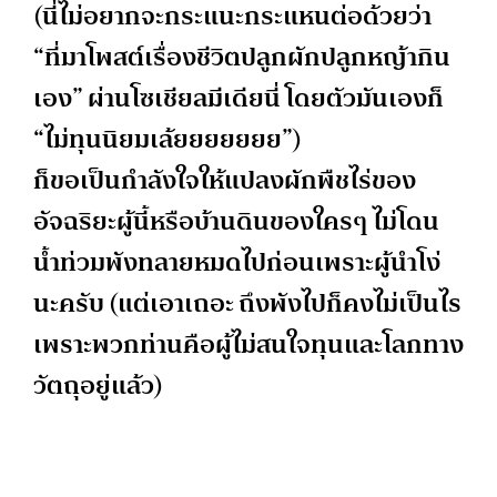
(นี่ไม่อยากจะกระแนะกระแหนต่อด้วยว่า
“ที่มาโพสต์เรื่องชีวิตปลูกผักปลูกหญ้ากิน
เอง” ผ่านโซเชียลมีเดียนี่ โดยตัวมันเองก็
“ไม่ทุนนิยมเล้ยยยยยยย”)
ก็ขอเป็นกำลังใจให้แปลงผักพืชไร่ของ
อัจฉริยะผู้นี้หรือบ้านดินของใครๆ ไม่โดน
น้ำท่วมพังทลายหมดไปก่อนเพราะผู้นำโง่
นะครับ (แต่เอาเถอะ ถึงพังไปก็คงไม่เป็นไร
เพราะพวกท่านคือผู้ไม่สนใจทุนและโลกทาง
วัตถุอยู่แล้ว)