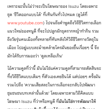
เพราะฉะนั้นไม่ว่าจะเป็นโฆษณาของ Isuzu โดยเฉพาะ
ชุด ‘ชีวิตออกแบบได้’ ที่เห็นกันทั่วไปหมด (ดูได้ที่
www.youtube.com
) ไปจนถึงคำพูดถึงวิถีชีวิตทางเลือก
แนวใหม่ของหนูดี ที่จะไปปลูกผักขุดรากหญ้าทำกิน รวม
ถึงวัยรุ่นคนเมืองทั้งหลายที่หันหลังให้วิถีชีวิตทางวัตถุใน
เมือง ไปอยู่แบบละม้ายคล้ายโครมันยองขึ้นเรื่อยๆ นี้ จึง
มักได้รับการมองว่า ‘คูลเหลือเกิน’
ไอ้ความคูลที่ว่านี้ มันไม่ใช่แค่ความคูลที่สามารถตัดสินจะ
ทิ้งวิถีชีวิตแบบเดิมๆ ที่ตัวเองเคยชินได้ แต่บ่อยๆ ครั้งมัน
รวมไปถึง ‘ความเสียสละในการเลือกจะกลับไปพัฒนา
ชุมชนชนบทเหล่านั้นด้วย’ โดยเฉพาะตามวิถีคิดแบบ
โฆษณา Isuzu ที่ว่าหรือหนูดี ที่
มันไม่ใช่การพัฒนาให้