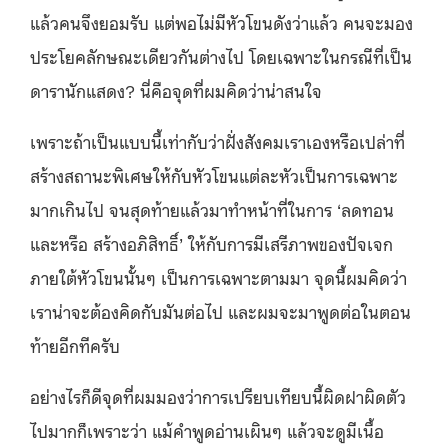
แล้วคนจึงยอมรับ แต่พอไม่มีหัวโขนดังว่าแล้ว คนจะมอง
ประโยคลักษณะเดียวกันต่างไป โดยเฉพาะในกรณีที่เป็น
ดารานักแสดง? นี่คือจุดที่ผมคิดว่าน่าสนใจ
เพราะถ้าเป็นแบบนี้เท่ากับว่าฝั่งสังคมเราเองหรือเปล่าที่
สร้างสถานะพิเศษให้กับหัวโขนแต่ละหัวเป็นการเฉพาะ
มากเกินไป จนสุดท้ายแล้วมาทำหน้าที่ในการ ‘ลดทอน
และหรือ สร้างอภิสิทธิ์’ ให้กับการมีเสรีภาพของปัจเจก
ภายใต้หัวโขนนั้นๆ เป็นการเฉพาะตามมา จุดนี้ผมคิดว่า
เราน่าจะต้องคิดกับมันต่อไป และผมจะมาพูดต่อในตอน
ท้ายอีกทีครับ
อย่างไรก็ดีจุดที่ผมมองว่าการเปรียบเทียบนี้ผิดฝาผิดตัว
ไปมากก็เพราะว่า แม้คำพูดอ่านเผินๆ แล้วจะดูมีเนื้อ