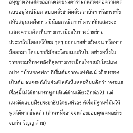
อนุญาตให้แสดงออกได้โดยฝั่งดารานักแสดงคือความคิด
แบบอนุรักษ์นิยม แบบคลั่งชาติคลั่งสถาบันฯ หรือกระทั่ง
สนับสนุนเผด็จการ มีน้อยกรณีมากที่ดารานักแสดงจะ
แสดงความคิดเห็นทางการเมืองในทางฝ่ายซ้าย
ประชาธิปไตยเสรีนิยม ฯลฯ ออกมาอย่างชัดเจน หรือหาก
มีออกมา โดยมากก็มักจะโดนแบนกันไป อย่างหนึ่งใน
วาทกรรมที่ทรงพลังที่สุดทางการเมืองไทยสมัยใหม่เอง
อย่าง “บ้านของพ่อ” ก็เริ่มต้นจากพงษ์พัฒน์ วชิรบรรจง
เป็นต้น จนกระทั่งในช่วงปีหลังนี่แหละที่ผมคิดว่า ‘กระแส
เรื่องนี้ไม่ได้สามารถพูดได้แค่ด้านเดียวอีกต่อไป’ แต่
แนวคิดแบบฝั่งประชาธิปไตยเสรีเอง ก็เริ่มมีฐานที่มั่นให้
พูดได้มากขึ้นแล้ว (ส่วนหนึ่งอาจจะต้องขอบคุณคนอย่าง
จอห์น วิญญู ด้วย)