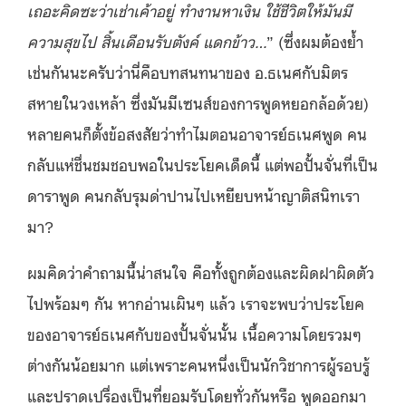
เถอะคิดซะว่าเช่าเค้าอยู่ ทำงานหาเงิน ใช้ชีวิตให้มันมี
ความสุขไป สิ้นเดือนรับตังค์ แดกข้าว…
” (ซึ่งผมต้องย้ำ
เช่นกันนะครับว่านี่คือบทสนทนาของ อ.ธเนศกับมิตร
สหายในวงเหล้า ซึ่งมันมีเซนส์ของการพูดหยอกล้อด้วย)
หลายคนก็ตั้งข้อสงสัยว่าทำไมตอนอาจารย์ธเนศพูด คน
กลับแห่ชื่นชมชอบพอในประโยคเด็ดนี้ แต่พอปั้นจั่นที่เป็น
ดาราพูด คนกลับรุมด่าปานไปเหยียบหน้าญาติสนิทเรา
มา?
ผมคิดว่าคำถามนี้น่าสนใจ คือทั้งถูกต้องและผิดฝาผิดตัว
ไปพร้อมๆ กัน หากอ่านเผินๆ แล้ว เราจะพบว่าประโยค
ของอาจารย์ธเนศกับของปั้นจั่นนั้น เนื้อความโดยรวมๆ
ต่างกันน้อยมาก แต่เพราะคนหนึ่งเป็นนักวิชาการผู้รอบรู้
และปราดเปรื่องเป็นที่ยอมรับโดยทั่วกันหรือ พูดออกมา