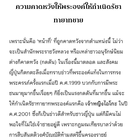
ความคาดหวังให้พระองค์ให้กำเนิดรัชา
ทายาทชาย
เพราะนั่นคือ ‘หน้าที่’ ที่ถูกคาดหวังจากตำแหน่งนี้ ไม่ว่า
จะเป็นสำนักพระราชวังหลวง หรือเหล่าชาวอนุรักษ์นิยม
ต่างก็คาดหวัง (กดดัน) ในเรื่องนี้มาตลอด และสังคม
ญี่ปุ่นก็ตกตะลึงเมื่อทราบข่าวที่พระองค์แท้งในการทรง
พระครรภ์ครั้งแรกเมื่อปี ค.ศ.1999 บวกกับการมีพระ
ชนมายุมากขึ้นเรื่อยๆ ก็ยิ่งเป็นแรงกดดันที่มากขึ้น แม้จะ
ให้กำเนิดรัชาทายาทพระองค์แรกคือ
เจ้าหญิงไอโกะ
ในปี
ค.ศ.2001 ซึ่งก็เป็นข่าวดีสำหรับชาวญี่ปุ่น แต่ก็มีคนไม่
พอใจที่ไม่ใช่เจ้าชายอยู่ดี เพราะกฎมณเฑียรบาลว่าด้วย
การสืบสันตติวงศ์บัญญัติห้ามสตรีขึ้นครองราชย์