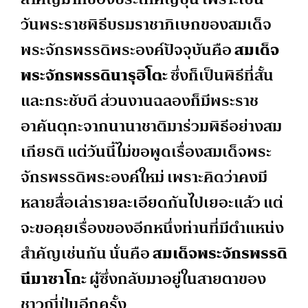
วันพระราชพิธีบรมราชาภิเษกของสมเด็จ
พระจักรพรรดิพระองค์ปัจจุบันคือ
สมเด็จ
พระจักรพรรดินารุฮิโตะ
ซึ่งก็เป็นพิธีที่สั้น
และกระชับดี ส่วนงานฉลองก็มีพระราช
อาคันตุกะจากนานาชาติมาร่วมพิธีอย่างสม
เกียรติ แต่วันนี้ไม่ขอพูดเรื่องสมเด็จพระ
จักรพรรดิพระองค์ใหม่ เพราะคิดว่าคงมี
หลายสื่อเล่ารายละเอียดกันไปเยอะแล้ว แต่
จะขอคุยเรื่องของอีกหนึ่งท่านที่มีตำแหน่ง
สำคัญเช่นกัน นั่นคือ
สมเด็จพระจักรพรรดิ
นีมาซาโกะ
ผู้ซึ่งกลับมาอยู่ในสายตาของ
ชาวญี่ปุ่นอีกครั้ง