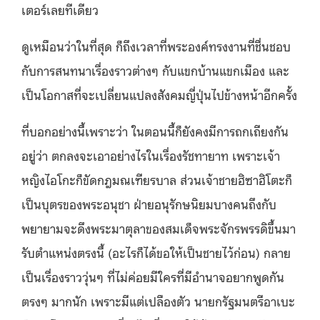
เตอร์เลยทีเดียว
ดูเหมือนว่าในที่สุด ก็ถึงเวลาที่พระองค์ทรงงานที่ชื่นชอบ
กับการสนทนาเรื่องราวต่างๆ กับแขกบ้านแขกเมือง และ
เป็นโอกาสที่จะเปลี่ยนแปลงสังคมญี่ปุ่นไปข้างหน้าอีกครั้ง
ที่บอกอย่างนี้เพราะว่า ในตอนนี้ก็ยังคงมีการถกเถียงกัน
อยู่ว่า ตกลงจะเอาอย่างไรในเรื่องรัชทายาท เพราะเจ้า
หญิงไอโกะก็ขัดกฎมณเฑียรบาล ส่วนเจ้าชายฮิซาฮิโตะก็
เป็นบุตรของพระอนุชา ฝ่ายอนุรักษนิยมบางคนถึงกับ
พยายามจะดึงพระมาตุลาของสมเด็จพระจักรพรรดิขึ้นมา
รับตำแหน่งตรงนี้ (อะไรก็ได้ขอให้เป็นชายไว้ก่อน) กลาย
เป็นเรื่องราววุ่นๆ ที่ไม่ค่อยมีใครที่มีอำนาจอยากพูดกัน
ตรงๆ มากนัก เพราะมีแต่เปลืองตัว นายกรัฐมนตรีอาเบะ