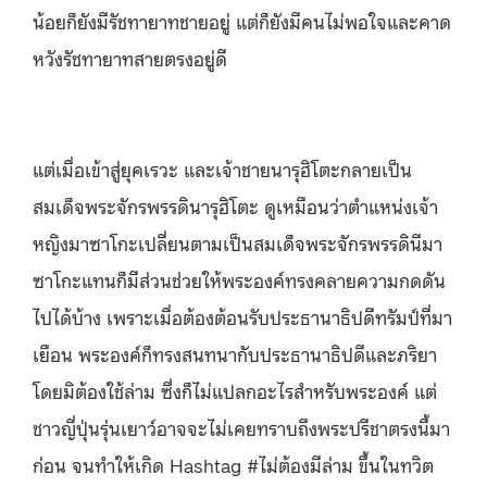
น้อยก็ยังมีรัชทายาทชายอยู่ แต่ก็ยังมีคนไม่พอใจและคาด
หวังรัชทายาทสายตรงอยู่ดี
แต่เมื่อเข้าสู่ยุคเรวะ และเจ้าชายนารุฮิโตะกลายเป็น
สมเด็จพระจักรพรรดินารุฮิโตะ ดูเหมือนว่าตำแหน่งเจ้า
หญิงมาซาโกะเปลี่ยนตามเป็นสมเด็จพระจักรพรรดินีมา
ซาโกะแทนก็มีส่วนช่วยให้พระองค์ทรงคลายความกดดัน
ไปได้บ้าง เพราะเมื่อต้องต้อนรับประธานาธิปดีทรัมป์ที่มา
เยือน พระองค์ก็ทรงสนทนากับประธานาธิปดีและภริยา
โดยมิต้องใช้ล่าม ซึ่งก็ไม่แปลกอะไรสำหรับพระองค์ แต่
ชาวญี่ปุ่นรุ่นเยาว์อาจจะไม่เคยทราบถึงพระปรีชาตรงนี้มา
ก่อน จนทำให้เกิด Hashtag #ไม่ต้องมีล่าม ขึ้นในทวิต