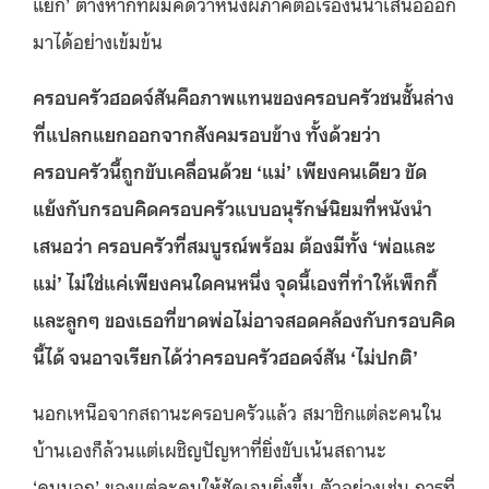
แยก’ ต่างหากที่ผมคิดว่าหนังผีภาคต่อเรื่องนี้นำเสนอออก
มาได้อย่างเข้มข้น
ครอบครัวฮอดจ์สันคือภาพแทนของครอบครัวชนชั้นล่าง
ที่แปลกแยกออกจากสังคมรอบข้าง ทั้งด้วยว่า
ครอบครัวนี้ถูกขับเคลื่อนด้วย ‘แม่’ เพียงคนเดียว ขัด
แย้งกับกรอบคิดครอบครัวแบบอนุรักษ์นิยมที่หนังนำ
เสนอว่า ครอบครัวที่สมบูรณ์พร้อม ต้องมีทั้ง ‘พ่อและ
แม่’ ไม่ใช่แค่เพียงคนใดคนหนึ่ง จุดนี้เองที่ทำให้เพ็กกี้
และลูกๆ ของเธอที่ขาดพ่อไม่อาจสอดคล้องกับกรอบคิด
นี้ได้ จนอาจเรียกได้ว่าครอบครัวฮอดจ์สัน ‘ไม่ปกติ’
นอกเหนือจากสถานะครอบครัวแล้ว สมาชิกแต่ละคนใน
บ้านเองก็ล้วนแต่เผชิญปัญหาที่ยิ่งขับเน้นสถานะ
‘คนนอก’ ของแต่ละคนให้ชัดเจนยิ่งขึ้น ตัวอย่างเช่น การที่