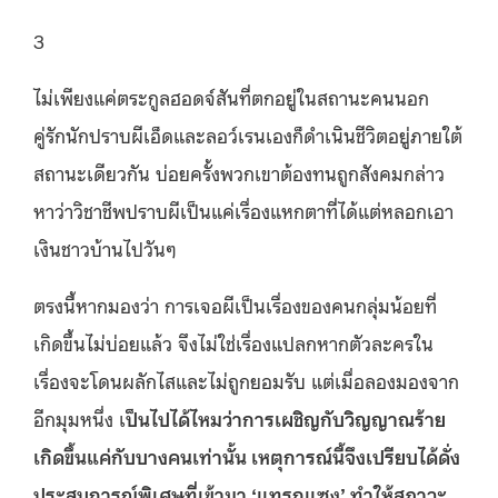
3
ไม่เพียงแค่ตระกูลฮอดจ์สันที่ตกอยู่ในสถานะคนนอก
คู่รักนักปราบผีเอ็ดและลอว์เรนเองก็ดำเนินชีวิตอยู่ภายใต้
สถานะเดียวกัน บ่อยครั้งพวกเขาต้องทนถูกสังคมกล่าว
หาว่าวิชาชีพปราบผีเป็นแค่เรื่องแหกตาที่ได้แต่หลอกเอา
เงินชาวบ้านไปวันๆ
ตรงนี้หากมองว่า การเจอผีเป็นเรื่องของคนกลุ่มน้อยที่
เกิดขึ้นไม่บ่อยแล้ว จึงไม่ใช่เรื่องแปลกหากตัวละครใน
เรื่องจะโดนผลักไสและไม่ถูกยอมรับ แต่เมื่อลองมองจาก
อีกมุมหนึ่ง เ
ป็นไปได้ไหมว่าการเผชิญกับวิญญาณร้าย
เกิดขึ้นแค่กับบางคนเท่านั้น เหตุการณ์นี้จึงเปรียบได้ดั่ง
ประสบการณ์พิเศษที่เข้ามา ‘แทรกแซง’ ทำให้สภาวะ