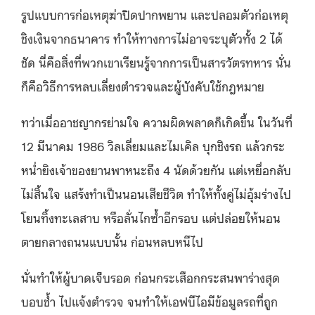
รูปแบบการก่อเหตุฆ่าปิดปากพยาน และปลอมตัวก่อเหตุ
ชิงเงินจากธนาคาร ทำให้ทางการไม่อาจระบุตัวทั้ง 2 ได้
ชัด นี่คือสิ่งที่พวกเขาเรียนรู้จากการเป็นสารวัตรทหาร นั่น
ก็คือวิธีการหลบเลี่ยงตำรวจและผู้บังคับใช้กฎหมาย
ทว่าเมื่ออาชญากรย่ามใจ ความผิดพลาดก็เกิดขึ้น ในวันที่
12 มีนาคม 1986 วิลเลี่ยมและไมเคิล บุกชิงรถ แล้วกระ
หน่ำยิงเจ้าของยานพาหนะถึง 4 นัดด้วยกัน แต่เหยื่อกลับ
ไม่สิ้นใจ แสร้งทำเป็นนอนเสียชีวิต ทำให้ทั้งคู่ไม่อุ้มร่างไป
โยนทิ้งทะเลสาบ หรือลั่นไกซ้ำอีกรอบ แต่ปล่อยให้นอน
ตายกลางถนนแบบนั้น ก่อนหลบหนีไป
นั่นทำให้ผู้บาดเจ็บรอด ก่อนกระเสือกกระสนพาร่างสุด
บอบช้ำ ไปแจ้งตำรวจ จนทำให้เอฟบีไอมีข้อมูลรถที่ถูก