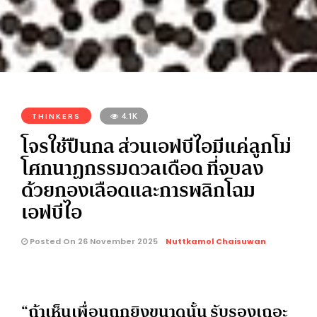
THINKERS
4.1K
โจรใช้ปืนกล ส่วนเอฟบีไอมีแค่ลูกโม่
โศกนาฏกรรมดวลเดือด ที่จบลง
ด้วยกองเลือดและการพลิกโฉม
เอฟบีไอ
Posted On 26 November 2025
Nuttkamol Chaisuwan
“ถ้าเห็นเพื่อนถูกยิงขนาดนั้น รับรองเถอะ