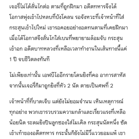
เจอรี่ไม่ได้ลั่นไกต่อ ตามที่ถูกฝึกมา อดีตทหารจึงได้
โอกาสพุ่งเข้าไปหลบที่บังโคลน รอจังหวะที่เจ้าหน้าที่ใส่
กระสุนเข้าไปใหม่ เขารอคอยอย่างอดทนตามที่เคยฝึกมา
เมื่อได้โอกาสจึงลั่นไกใส่เบนที่พยายามล้อมจับ กระสุน
เข้าอก อดีตบาทหลวงที่เหลือเวลาทำงานในเส้นทางนี้แค่
1 ปี จบชีวิตลงทันที
ไม่เพียงเท่านั้น เอฟบีไออีกรายโดนยิงที่คอ อาการสาหัส
จากนั้นเจอรี่ก็มาถูกยิงที่หัว 2 นัด ตายเป็นศพที่ 2
เจ้าหน้าที่ที่บาดเจ็บ แต่ยังไม่ยอมจำนน เห็นเหตุการณ์
ทุกอย่าง พวกเขารวบรวมความกล้าและเรี่ยวแรงที่เหลือ
น้อยนิด ระดมยิงปืนลูกซองใส่ไมเคิล กระสุนนัดหนึ่ง ซัด
เข้าเท้าของอดีตทหาร กระนั้นก็ยังไม่มีวี่แววยอมแพ้ เขา