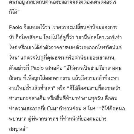
คนที่อยู่ใกล้ชิดกับตัวเองซึ่งอาจจะไม่ต้องเด่นดังอะไร
ก็ได้”
Paolo จึงเสนอไว้ว่า เราควรจะเปลี่ยนค่านิยมของการ
นับถือใครสักคน โดยไม่ได้ดูที่ว่า ‘เขามีฟอลโลวเวอร์เท่า
ไหร่ หรือเขาได้ค่าตัวจากการหลงตัวเองออกโทรทัศน์แค่
ไหน’ แต่ควรไปดูที่คุณธรรมหรือค่านิยมของเขาแทน,
ตัวอย่างที่ Paolo เสนอคือ “ฮีโร่ควรเป็นชายวัยกลางคน
สักคน ที่เพิ่งถูกไล่ออกจากงาน แล้วมีความกล้าที่จะหา
งานใหม่ซ้ำแล้วซ้ำเล่า” หรือ “ฮีโร่คือคนงานที่ตรากตรำ
ทำงานกะกลางคืน หรือตื่นตีห้ามาทำงานทุกวัน คือคน
ทำความสะอาดที่ขยันมาทำงานก่อน 8 โมง” “ฮีโร่คือหมอ
พยาบาล ผู้พิพากษา​ฯลฯ ที่ทำหน้าที่ของตนอย่าง
สมบูรณ์”