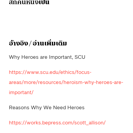
สักคนหนึ่ง
เป็น
อ้างอิง / อ่านเพิ่มเติม
Why Heroes are Important, SCU
https://www.scu.edu/ethics/focus-
areas/more/resources/heroism-why-heroes-are-
important/
Reasons Why We Need Heroes
https://works.bepress.com/scott_allison/