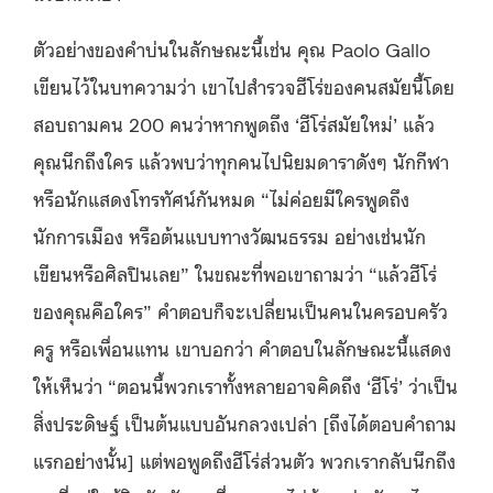
ตัวอย่างของคำบ่นในลักษณะนี้เช่น คุณ Paolo Gallo
เขียนไว้ในบทความว่า เขาไปสำรวจฮีโร่ของคนสมัยนี้โดย
สอบถามคน 200 คนว่าหากพูดถึง ‘ฮีโร่สมัยใหม่’ แล้ว
คุณนึกถึงใคร แล้วพบว่าทุกคนไปนิยมดาราดังๆ นักกีฬา
หรือนักแสดงโทรทัศน์กันหมด “ไม่ค่อยมีใครพูดถึง
นักการเมือง หรือต้นแบบทางวัฒนธรรม อย่างเช่นนัก
เขียนหรือศิลปินเลย” ในขณะที่พอเขาถามว่า “แล้วฮีโร่
ของคุณคือใคร” คำตอบก็จะเปลี่ยนเป็นคนในครอบครัว
ครู หรือเพื่อนแทน เขาบอกว่า คำตอบในลักษณะนี้แสดง
ให้เห็นว่า “ตอนนี้พวกเราทั้งหลายอาจคิดถึง ‘ฮีโร่’ ว่าเป็น
สิ่งประดิษฐ์ เป็นต้นแบบอันกลวงเปล่า [ถึงได้ตอบคำถาม
แรกอย่างนั้น] แต่พอพูดถึงฮีโร่ส่วนตัว พวกเรากลับนึกถึง