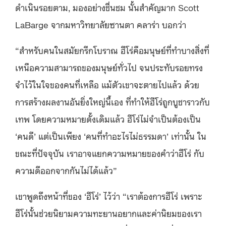
ดำเนินรอยตาม, มองอย่างชื่นชม นั้นสำคัญมาก Scott
LaBarge จากมหาวิทยาลัยซานตา คลาร่า บอกว่า
“สำหรับคนในสมัยกรีกโบราณ ฮีโร่คือมนุษย์ที่ทำบางสิ่งที่
เหนือความสามารถของมนุษย์ทั่วไป จนประทับรอยทรง
จำไว้ในใจของคนที่เหลือ แม้ตัวเขาจะตายไปแล้ว ด้วย
การสร้างผลงานอันยิ่งใหญ่นี้เอง ที่ทำให้ฮีโร่ถูกบูชาราวกับ
เทพ โดยความหมายดั้งเดิมแล้ว ฮีโร่ไม่จำเป็นต้องเป็น
‘คนดี’ แต่เป็นเพียง ‘คนที่ทำอะไรไม่ธรรมดา’ เท่านั้น ใน
ขณะที่ปัจจุบัน เราอาจแยกความหมายของคำว่าฮีโร่ กับ
ความดีออกจากกันไม่ได้แล้ว”
เขาพูดถึงหน้าที่ของ ‘ฮีโร่’ ไว้ว่า “เราต้องการฮีโร่ เพราะ
ฮีโร่นั้นช่วยนิยามความทะยานอยากและค่านิยมของเรา