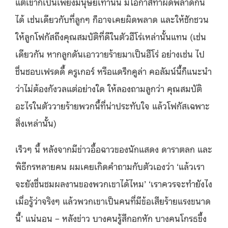
แต่เขาก็เป็นเพียงมนุษย์เท่านั้น มีโอกาสทำผิดพลาดกัน
ได้ เช่นเดียวกับที่ลูกๆ ก็อาจเคยผิดพลาด และให้ชักชวน
ให้ลูกโฟกัสถึงคุณสมบัติที่ดีในตัวฮีโร่เหล่านั้นแทน (เช่น
เดียวกัน หากลูกดันเอาวายร้ายมาเป็นฮีโร่ อย่างเช่น ไป
ชื่นชอบเฟรดดี้ ครูเกอร์ หรือแดร็กคูล่า คอลัมน์นี้ก็แนะนำ
ว่าไม่ต้องกังวลแต่อย่างใด ให้ลองถามลูกว่า คุณสมบัติ
อะไรในตัววายร้ายพวกนี้ที่น่าประทับใจ แล้วโฟกัสเฉพาะ
สิ่งเหล่านั้น)
เร็วๆ นี้ หลังจากมีข่าวอื้อฉาวของนักแสดง ดาราตลก และ
พิธีกรหลายคน ผมเคยเกิดคำถามกับตัวเองว่า ‘แล้วเรา
จะยังชื่นชมผลงานของพวกเขาได้ไหม’ ‘เราควรจะทำยังไง
เมื่อรู้ว่าจริงๆ แล้วพวกเขาเป็นคนที่มีข้อเสียร้ายแรงขนาด
นี้’ แน่นอน – หลังข่าว บางคนรู้สึกอกหัก บางคนโกรธขึ้ง