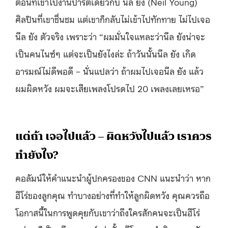
ตอนที่เขาไปงานปาร์ตี้เดียวกับ นีล ยัง (Neil Young)
ศิลปินที่เขาชื่นชม แต่เขาก็กลับไม่เข้าไปทักทาย ไม่ไปเจอ
นีล ยัง ตัวจริง เพราะว่า “ผมมั่นใจแหละว่านีล ยังน่าจะ
เป็นคนไนซ์ๆ แต่จะเป็นยังไงล่ะ ถ้าวันนั้นนีล ยัง เกิด
อารมณ์ไม่ดีพอดี – นั่นแปลว่า ถ้าผมไปเจอนีล ยัง แล้ว
ผมผิดหวัง ผมจะเสียเพลงโปรดไป 20 เพลงเลยเหรอ”
แต่ถ้า เจอไปแล้ว – ผิดหวังไปแล้ว เราควร
ทำยังไง?
คอลัมน์ให้คำแนะนำผู้ปกครองของ CNN แนะนำว่า หาก
ฮีโร่ของลูกคุณ ทำบางอย่างที่ทำให้ลูกผิดหวัง คุณควรถือ
โอกาสนี้ในการพูดคุยกับเขาว่าถึงใครสักคนจะเป็นฮีโร่