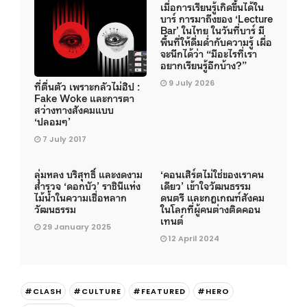
เมื่อการเรียนรู้เกิดขึ้นได้ใน
บาร์ การมาถึงของ ‘Lecture
Bar’ ในไทย ในวันที่บาร์ มี
พื้นที่ให้ดื่มด่ำกับความรู้ เผื่อ
จะนึกได้ว่า “มีอะไรที่เรา
อยากเรียนรู้อีกบ้าง?”
9 July 2026
ที่ตื่นตัว เพราะกลัวไม่ฮิป :
Fake Woke และการตา
สว่างทางสังคมแบบ
‘ปลอมๆ’
7 July 2017
ลุ่มหลง บริสุทธิ์ และงดงาม
‘คอนเสิร์ตไม่ใช่ของเราคน
สำรวจ ‘ดอกบัว’ ราชินีแห่ง
เดียว’ เข้าใจวัฒนธรรม
ไม้น้ำในความเชื่อหลาก
ดนตรี และกฎเกณฑ์สังคม
วัฒนธรรม
ในโลกที่ผู้คนต่างติดคอน
เทนต์
29 January 2025
12 April 2024
#CLASH
#CULTURE
#FEATURED
#HERO