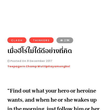
CLASH
THINKERS
2.9K
เมื่อฮีโร่ไม่ได้ดีอย่างที่คิด
Posted On 8 December 2017
Teepagorn Champ Wuttipitayamongkol
“Find out what your hero or heroine
wants, and when he or she wakes up
in the morning, just follow him or her