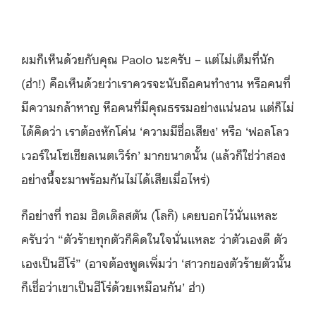
ผมก็เห็นด้วยกับคุณ Paolo นะครับ – แต่ไม่เต็มที่นัก
(ฮ่า!) คือเห็นด้วยว่าเราควรจะนับถือคนทำงาน หรือคนที่
มีความกล้าหาญ​ หือคนที่มีคุณธรรมอย่างแน่นอน แต่ก็ไม่
ได้คิดว่า เราต้องหักโค่น ‘ความมีชื่อเสียง’ หรือ ‘ฟอลโลว
เวอร์ในโซเชียลเนตเวิร์ก’ มากขนาดนั้น (แล้วก็ใช่ว่าสอง
อย่างนี้จะมาพร้อมกันไม่ได้เสียเมื่อไหร่)
ก็อย่างที่ ทอม ฮิดเดิลสตัน (โลกิ) เคยบอกไว้นั่นแหละ
ครับว่า “ตัวร้ายทุกตัวก็คิดในใจนั่นแหละ ว่าตัวเองดี ตัว
เองเป็นฮีโร่” (อาจต้องพูดเพิ่มว่า ‘สาวกของตัวร้ายตัวนั้น
ก็เชื่อว่าเขาเป็นฮีโร่ด้วยเหมือนกัน’ ฮ่า)