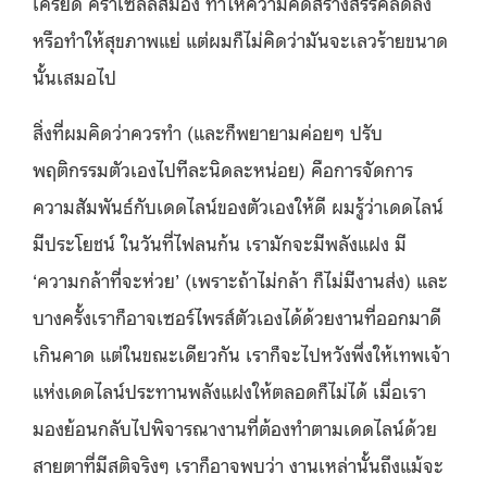
เครียด คร่าเซลล์สมอง ทำให้ความคิดสร้างสรรค์ลดลง
หรือทำให้สุขภาพแย่ แต่ผมก็ไม่คิดว่ามันจะเลวร้ายขนาด
นั้นเสมอไป
สิ่งที่ผมคิดว่าควรทำ (และก็พยายามค่อยๆ ปรับ
พฤติกรรมตัวเองไปทีละนิดละหน่อย) คือการจัดการ
ความสัมพันธ์กับเดดไลน์ของตัวเองให้ดี ผมรู้ว่าเดดไลน์
มีประโยชน์ ในวันที่ไฟลนก้น เรามักจะมีพลังแฝง มี
‘ความกล้าที่จะห่วย’ (เพราะถ้าไม่กล้า ก็ไม่มีงานส่ง) และ
บางครั้งเราก็อาจเซอร์ไพรส์ตัวเองได้ด้วยงานที่ออกมาดี
เกินคาด แต่ในขณะเดียวกัน เราก็จะไปหวังพึ่งให้เทพเจ้า
แห่งเดดไลน์ประทานพลังแฝงให้ตลอดก็ไม่ได้ เมื่อเรา
มองย้อนกลับไปพิจารณางานที่ต้องทำตามเดดไลน์ด้วย
สายตาที่มีสติจริงๆ เราก็อาจพบว่า งานเหล่านั้นถึงแม้จะ