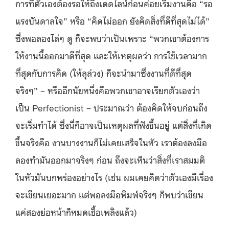
การที่ตัวเองต้องรอให้ถึงเดดไลน์ก่อนค่อยเริ่มงานคือ “รอ
แรงบันดาลใจ” หรือ “คิดไม่ออก ยังคิดสิ่งที่ดีที่สุดไม่ได้”
ซึ่งพอลองไล่ๆ ดู ก็จะพบว่าเป็นเพราะ “พวกเขาต้องการ
ให้งานนี้ออกมาดีที่สุด และให้เหตุผลว่า การใช้เวลามาก
ที่สุดกับการคิด (ให้ลุล่วง) ก็จะนำมาซึ่งงานที่ดีที่สุด
จริงๆ” – หรืออีกนัยหนึ่งคือพวกเขาอาจเรียกตัวเองว่า
เป็น Perfectionist – ประมาณว่า ต้องคิดให้จบก่อนถึง
จะเริ่มทำได้ ซึ่งนี่ก็อาจเป็นเหตุผลที่ฟังขึ้นอยู่ แต่สิ่งที่เกิด
ขึ้นจริงคือ งานบางงานก็ไม่เคยเสร็จในหัว เราต้องลงมือ
ลองทำมันออกมาจริงๆ ก่อน ถึงจะเห็นว่าสิ่งที่เราสมมติ
ในหัวมันบกพร่องอย่างไร (เช่น ผมเคยคิดว่าตัวเองมีเรื่อง
จะเขียนเยอะมาก แต่พอลงมือพิมพ์จริงๆ ก็พบว่าเขียน
แค่สองย่อหน้าก็หมดเชื้อเพลิงแล้ว)