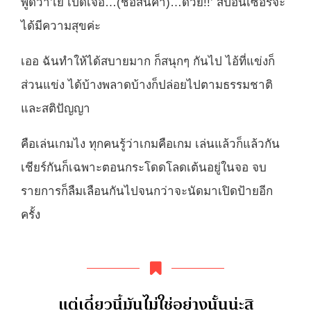
พูดว่า’เย้ เปิดเจอ…(ชื่อสินค้า)…ด้วย!!’ สปอนเซอร์จะ
ได้มีความสุขค่ะ
เออ ฉันทำให้ได้สบายมาก ก็สนุกๆ กันไป ไอ้ที่แข่งก็
ส่วนแข่ง ได้บ้างพลาดบ้างก็ปล่อยไปตามธรรมชาติ
และสติปัญญา
คือเล่นเกมไง ทุกคนรู้ว่าเกมคือเกม เล่นแล้วก็แล้วกัน
เชียร์กันก็เฉพาะตอนกระโดดโลดเต้นอยู่ในจอ จบ
รายการก็ลืมเลือนกันไปจนกว่าจะนัดมาเปิดป้ายอีก
ครั้ง
แต่เดี๋ยวนี้มันไม่ใช่อย่างนั้นน่ะสิ