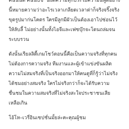
คนนั้นดี คนนี้บิช นั่งตีความทุกประโยคว่ามันพูดอย่าง
นี้หมายความว่าอะไรเวลาเกลียดเวลาด่าก็จริงจริ๊งจริง
ขุดรูปมาก่นโคตร ใครมีลูกมีผัวเป็นต้องเอาไปซ่อนไว้
ให้ลับลี้ ไม่อย่างนั้นทั้งไอจีและเฟซบุ๊กจะโดนถล่มจน
ระบบรวน
ดังนั้นเรียลลิตี้เกมโชว์ตอนนี้คือเป็นความจริงที่ทุกคน
ไม่ต้องการความจริง ทีมงานและผู้เข้าแข่งขันผลิต
ความไม่สมจริงที่เป็นจริงออกมาให้คนดูที่ก็รู้ว่าไม่จริง
ได้ชมอย่างสมจริง ใครไม่จริงกว่าก็จะได้รับความ
ชื่นชมในความสมจริงที่ไม่จริงสะใจประชาชนเสีย
เหลือเกิน
โอ้โห–เวรี่อินเซปชั่นมั้ยล่ะคะคุณผู้ชม