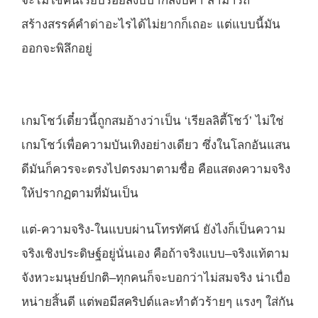
จะไม่ใช่คนเรียบร้อยสงบปากสงบคำ สามารถ
สร้างสรรค์คำด่าอะไรได้ไม่ยากก็เถอะ แต่แบบนี้มัน
ออกจะพิลึกอยู่
เกมโชว์เดี๋ยวนี้ถูกสมอ้างว่าเป็น ‘เรียลลิตี้โชว์’ ไม่ใช่
เกมโชว์เพื่อความบันเทิงอย่างเดียว ซึ่งในโลกอันแสน
ดีมันก็ควรจะตรงไปตรงมาตามชื่อ คือแสดงความจริง
ให้ปรากฏตามที่มันเป็น
แต่-ความจริง-ในแบบผ่านโทรทัศน์ ยังไงก็เป็นความ
จริงเชิงประดิษฐ์อยู่นั่นเอง คือถ้าจริงแบบ–จริงแท้ตาม
จังหวะมนุษย์ปกติ–ทุกคนก็จะบอกว่าไม่สมจริง น่าเบื่อ
หน่ายสิ้นดี แต่พอมีสคริปต์และทำตัวร้ายๆ แรงๆ ใส่กัน