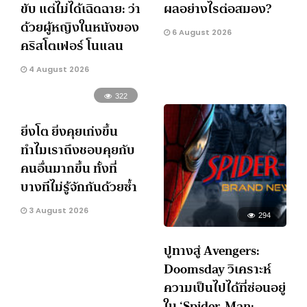
ขับ แต่ไม่ได้เฉิดฉาย: ว่า
ผลอย่างไรต่อสมอง?
ด้วยผู้หญิงในหนังของ
6 August 2026
คริสโตเฟอร์ โนแลน
4 August 2026
322
ยิ่งโต ยิ่งคุยเก่งขึ้น
ทำไมเราถึงชอบคุยกับ
คนอื่นมากขึ้น ทั้งที่
บางทีไม่รู้จักกันด้วยซ้ำ
3 August 2026
294
ปูทางสู่ Avengers:
Doomsday วิเคราะห์
ความเป็นไปได้ที่ซ่อนอยู่
ใน ‘Spider-Man: