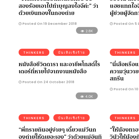
สองร้อยเอาไปทำบุญลงไอจีค่ะ” ว่า
แฮชแทกไอจี
ด้วยเงินทองในกองถ่าย
ผู้ช่วยผู้จัด
Posted On 19 December 2018
Posted On 5 
2.8K
THINKERS
บันเทิงเชิงร้าย
THINKERS
หนังสือชีวิตดารา และอาชีพโกสต์ไร
“นี่เสือหรือ
เตอร์ที่หายไปจากงานหนังสือ
ความวุ่นวาย
สกรีน
Posted On 24 October 2018
Posted On 10
4.0K
THINKERS
บันเทิงเชิงร้าย
THINKERS
“พี่ทรายกินอยู่ง่ายๆ เดี๋ยวแม่วีนก
“ให้น้องทาอา
องถ่ายให้ดูเยอะเอง” ว่าด้วยแม่อินทิ
วินัวให้น้องก