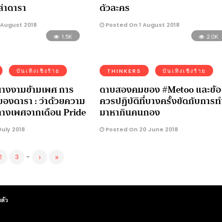
ล่าดารา
ตัวละคร
 August 2018
Posted On 1 August 2018
1.5K
2.0K
บันเทิงเชิงร้าย
THINKERS
บันเทิงเชิงร้าย
 นางงามข้ามเพศ การ
ดาบสองคมของ #Metoo และข้อ
องดารา : ว่าด้วยความ
ควรปฏิบัติที่บางครั้งขัดกับการท
างเพศจากเดือน Pride
มาหากินคนกอง
uly 2018
Posted On 20 June 2018
›
»
2
3
-
ตัว