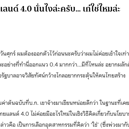
ด์ 4.0 นั่นไงล่ะครับ… เก๋ใช่ไหมล่ะ
ันศุกร์ ผมต้องออกตัวไว้ก่อนนะครับว่าผมไม่ค่อยเข้าใจเท่า
ละอย่างที่ทำนี่ออกแนว 0.4 มากกว่า…มีที่ไหนล่ะ อยากผลัก
หรือรัฐบาลอาจวิสัยทัศน์กว้างไกลอยากกระตุ้นให้คนไทยสร้าง
้มค่าต้นฉบับที่บ.ก. เขาจ้างมาเขียนหน่อยดีกว่า ในฐานะที่เค
แลนด์ 4.0 ไม่ค่อยมีอะไรใหม่ในเชิงวิธีคิดเกี่ยวกับนโยบา
่าวคือ เป็นการเลือกอุตสาหกรรมที่คิดว่า ‘ใช่’ (ซึ่งพ่วงมากั