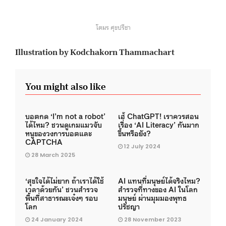
โตมร ศุขปรีชา
Illustration by Kodchakorn Thammachart
You might also like
บอตกด ‘I’m not a robot’
เฮ้ ChatGPT! เราควรสอน
ได้ไหม? ชวนดูเกมแมวจับ
เรื่อง ‘AI Literacy’ กันมาก
หนูของวงการบอตและ
ขึ้นหรือยัง?
CAPTCHA
12 July 2024
28 March 2025
‘สุขใจได้ไม่ยาก ถ้าเราได้ใช้
AI แทนที่มนุษย์ได้จริงไหม?
เวลาด้วยกัน’ ชวนสำรวจ
สำรวจที่ทางของ AI ในโลก
พื้นที่สาธารณะเจ๋งๆ รอบ
มนุษย์ ผ่านมุมมองพุทธ
โลก
ปรัชญา
24 January 2024
28 November 2023