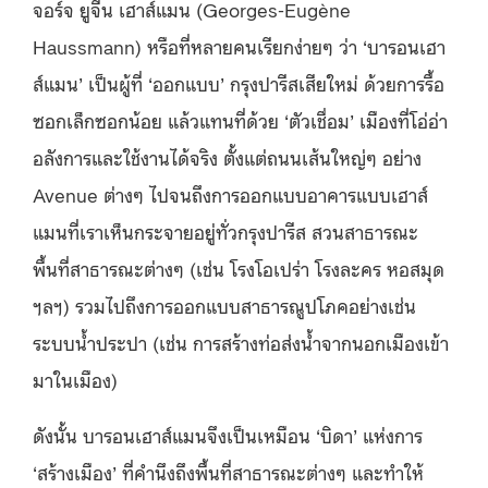
จอร์จ ยูจีน เฮาส์แมน (Georges-Eugène
Haussmann) หรือที่หลายคนเรียกง่ายๆ ว่า ‘บารอนเฮา
ส์แมน’ เป็นผู้ที่ ‘ออกแบบ’ กรุงปารีสเสียใหม่ ด้วยการรื้อ
ซอกเล็กซอกน้อย แล้วแทนที่ด้วย ‘ตัวเชื่อม’ เมืองที่โอ่อ่า
อลังการและใช้งานได้จริง ตั้งแต่ถนนเส้นใหญ่ๆ อย่าง
Avenue ต่างๆ ไปจนถึงการออกแบบอาคารแบบเฮาส์
แมนที่เราเห็นกระจายอยู่ทั่วกรุงปารีส สวนสาธารณะ
พื้นที่สาธารณะต่างๆ (เช่น โรงโอเปร่า โรงละคร หอสมุด
ฯลฯ) รวมไปถึงการออกแบบสาธารณูปโภคอย่างเช่น
ระบบน้ำประปา (เช่น การสร้างท่อส่งน้ำจากนอกเมืองเข้า
มาในเมือง)
ดังนั้น บารอนเฮาส์แมนจึงเป็นเหมือน ‘บิดา’ แห่งการ
‘สร้างเมือง’ ที่คำนึงถึงพื้นที่สาธารณะต่างๆ และทำให้