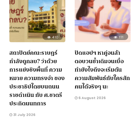
410
111
สถาปัตย์คณะราษฎร์
ปัดแอปฯ หาคู่จนล้า
กำลังถูกลบ? ว่าด้วย
ตอบวนซ้ำเดิมจนเบื่อ
การแย่งชิงพื้นที่ ความ
ทำยังไงถึงจะเริ่มต้น
หมาย ความทรงจำ ของ
ความสัมพันธ์กับใครสัก
ประชาธิปไตยบนถนน
คนได้จริงๆ นะ
ราชดำเนิน กับ ศ.ชาตรี
6 August 2026
ประกิตนนทการ
31 July 2026