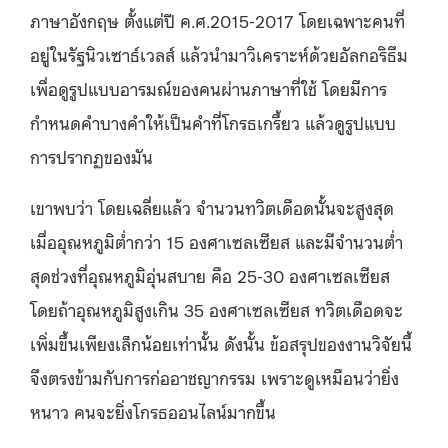
ภาษาอังกฤษ ตั้งแต่ปี ค.ศ.2015-2017 โดยเฉพาะคนที่
อยู่ในรัฐนิวเซาธ์เวลส์ แล้วนำมาวิเคราะห์ด้วยอัลกอริธึม
เพื่อดูรูปแบบอารมณ์ของคนผ่านภาษาที่ใช้ โดยมีการ
กำหนดคำบางคำให้เป็นคำที่โกรธเกรี้ยว แล้วดูรูปแบบ
การปรากฏของมัน
เขาพบว่า โดยเฉลี่ยแล้ว จำนวนทวิตเดือดนั้นจะสูงสุด
เมื่ออุณหภูมิต่ำกว่า 15 องศาเซลเซียส และมีจำนวนต่ำ
สุดช่วงที่อุณหภูมิอุ่นสบาย คือ 25-30 องศาเซลเซียส
โดยถ้าอุณหภูมิสูงเกิน 35 องศาเซลเซียส ทวิตเดือดจะ
เพิ่มขึ้นเพียงเล็กน้อยเท่านั้น ดังนั้น ข้อสรุปของงานวิจัยนี้
จึงตรงข้ามกับการก่ออาชญากรรม เพราะดูเหมือนว่ายิ่ง
หนาว คนจะยิ่งโกรธออนไลน์มากขึ้น