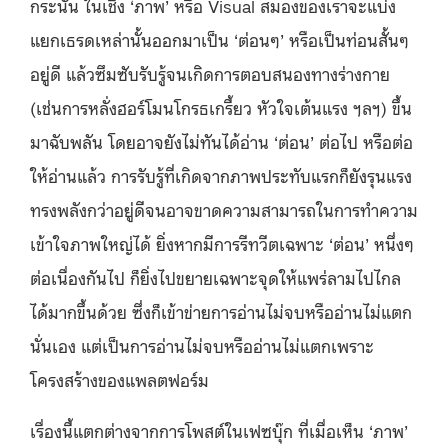
กระนั้น ในเชิง ‘ภาพ’ หรือ Visual สมองของเราจะแบ่ง
แยกเธรดเหล่านั้นออกมาเป็น ‘ต่อนๆ’ หรือเป็นท่อนสั้นๆ
อยู่ดี แล้วซึมซับรับรู้จนเกิดการตอบสนองทางร่างกาย
(เช่นการหลั่งฮอร์โมนโกรธเกรี้ยว หัวใจเต้นแรง ฯลฯ) ขึ้น
มาฉับพลัน โดยอาจยังไม่ทันได้อ่าน ‘ต่อน’ ต่อไป หรือต่อ
ให้อ่านแล้ว การรับรู้ที่เกิดจากภาพประทับแรกก็ยังรุนแรง
ทรงพลังกว่าอยู่ดีจนอาจขาดความสามารถในการทำความ
เข้าใจภาพใหญ่ได้ ยิ่งหากมีการรีทวีตเฉพาะ ‘ต่อน’ หนึ่งๆ
ต่อเนื่องกันไป ก็ยิ่งไปขยายเฉพาะจุดให้แพร่ลามไปไกล
ได้มากขึ้นด้วย ซึ่งก็เข้าข่ายการอ่านไม่จบหรืออ่านไม่แตก
นั่นเอง แต่เป็นการอ่านไม่จบหรืออ่านไม่แตกเพราะ
โครงสร้างของแพลตฟอร์ม
เรื่องนี้แตกต่างจากการโพสต์ในเฟซบุ๊ก ที่เมื่อเห็น ‘ภาพ’