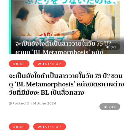
321
BRIEF
WHAT’S UP
จะเป็นยังไงถ้าเป็นสาววายในวัย 75 ปี? ชวน
ดู ‘BL Metamorphosis’ หนังมิตรภาพต่าง
วัยที่มีมังงะ BL เป็นสื่อกลาง
Posted On 14 June 2024
2.4K
BRIEF
WHAT’S UP