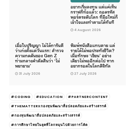
อยากเริ่มลงทุน แต่แค่เห็น
กราฟก็ท้อแล้ว: ถอดรหัส
พอร์ตระดับโลก ที่มือใหม่ก็
เข้าใจและทำตามได้ทันที
4 August 2026
เมื่อใบปริญญา ไม่ได้การันตี
พิมพ์หนังสือแทบตาย แต่
ว่าเก่งตั้งแต่วันแรก: สำรวจ
รายได้ไม่พอประทังชีวิต?
ความกดดันของ Gen Z
เมื่อทักษะ ‘เขียน’ อย่าง
ท่ามกลางคำตัดสินว่า ‘ไม่
เดียวไม่พออีกต่อไป หาก
พยายาม’
อยากรอดในโลกดิจิทัล
31 July 2026
27 July 2026
#CODING
#EDUCATION
#PARTNERCONTENT
#THEMATTERXกองทุนพัฒนาสื่อปลอดภัยและสร้างสรรค์
#กองทุนพัฒนาสื่อปลอดภัยและสร้างสรรค์
#การศึกษาไทยในยุคที่โลกหมุนไปด้วยการโค้ด