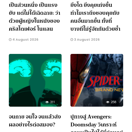
เป็นส่วนหนึ่ง เป็นแรง
ยิ่งโต ยิ่งคุยเก่งขึ้น
ขับ แต่ไม่ได้เฉิดฉาย: ว่า
ทำไมเราถึงชอบคุยกับ
ด้วยผู้หญิงในหนังของ
คนอื่นมากขึ้น ทั้งที่
คริสโตเฟอร์ โนแลน
บางทีไม่รู้จักกันด้วยซ้ำ
4 August 2026
3 August 2026
311
258
จนกาย จนใจ จนแล้วส่ง
ปูทางสู่ Avengers:
ผลอย่างไรต่อสมอง?
Doomsday วิเคราะห์